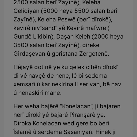
2500 salan berî Zayînê), Keleha
Celidiyan (5000 heya 5500 salan berî
Zayînê), Keleha Peswê (berî dîrokê),
kevirê nivîsandî yê Kevirê mafwre (
Gundê Likibin), Daşan Keleh (2000 heya
3500 salan berî Zayînê), gireke
Girdaşevan û goristana Zergetenê.
Hêjayê gotinê ye ku gelek cihên dîrokî
di vê navçê de hene, lê bi sedema
xemsarî û kar nekirina li ser van, bê nav
û nenaskirî mane.
Her weha bajêrê “Konelacan”, ji bajarên
herî dîrokî yê bajarê Pîranşarê ye.
Dîroka Konelacan wedigere bo berî
Îslamê û serdema Sasaniyan. Hinek ji