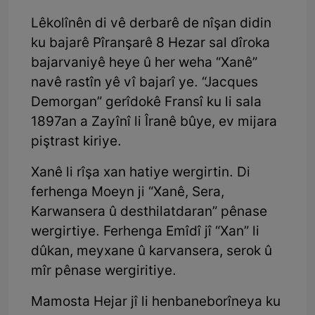
Lêkolînên di vê derbarê de nîşan didin
ku bajarê Pîranşarê 8 Hezar sal dîroka
bajarvaniyê heye û her weha “Xanê”
navê rastîn yê vî bajarî ye. “Jacques
Demorgan” gerîdokê Fransî ku li sala
1897an a Zayînî li Îranê bûye, ev mijara
piştrast kiriye.
Xanê li rîşa xan hatiye wergirtin. Di
ferhenga Moeyn ji “Xanê, Sera,
Karwansera û desthilatdaran” pênase
wergirtiye. Ferhenga Emîdî jî “Xan” li
dûkan, meyxane û karvansera, serok û
mîr pênase wergiritiye.
Mamosta Hejar jî li henbaneborîneya ku