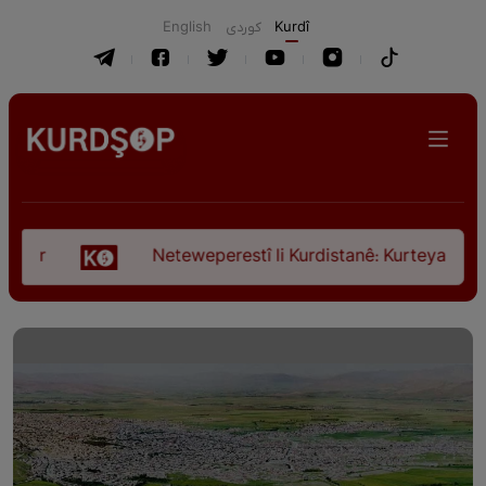
English
كوردی
Kurdî
Neteweperestî li Kurdistanê: Kurteya pêşveçûna d