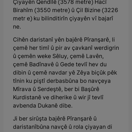
Çiyayên Qendîlê (3578 metre) Hacî
Birahîm (3550 metre) û Çil Bizine (3226
metr e) ku bilinditirîn çiyayên vî bajarî
ne.
Cihên daristanî yên bajêrê Pîranşarê, li
çemê her timî û pir av çavkanî werdigrin
û çemên weke Sêluy, çemê Lavên,
çemê Badînavê û Gede tevlî hev du
dibin û çemê navdar yê Zêya biçûk pêk
tînin ku piştî derbasbûna bo navçeya
Mîrava û Serdeştê, ber bi Başûrê
Kurdistanê ve diherike û wir jî tevlî
avbenda Dukanê dibe.
Ji ber sirûşta bajêrê Pîranşarê û
daristanîbûna navçê û rola çiyayan di