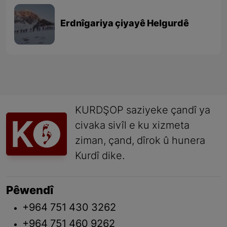
Erdnîgariya çiyayê Helgurdê
KURDŞOP saziyeke çandî ya
civaka sivîl e ku xizmeta
ziman, çand, dîrok û hunera
Kurdî dike.
Pêwendî
+964 751 430 3262
+964 751 460 9262