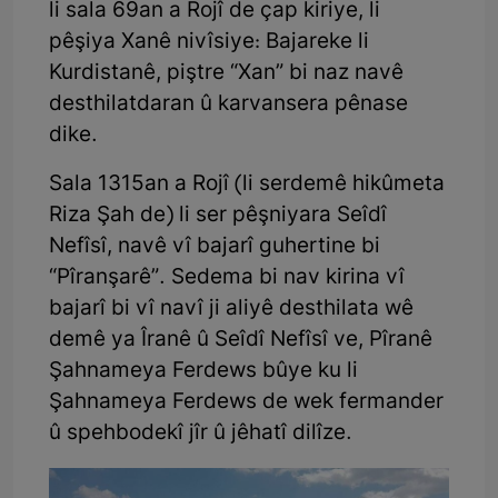
li sala 69an a Rojî de çap kiriye, li
pêşiya Xanê nivîsiye: Bajareke li
Kurdistanê, piştre “Xan” bi naz navê
desthilatdaran û karvansera pênase
dike.
Sala 1315an a Rojî (li serdemê hikûmeta
Riza Şah de) li ser pêşniyara Seîdî
Nefîsî, navê vî bajarî guhertine bi
“Pîranşarê”. Sedema bi nav kirina vî
bajarî bi vî navî ji aliyê desthilata wê
demê ya Îranê û Seîdî Nefîsî ve, Pîranê
Şahnameya Ferdews bûye ku li
Şahnameya Ferdews de wek fermander
û spehbodekî jîr û jêhatî dilîze.