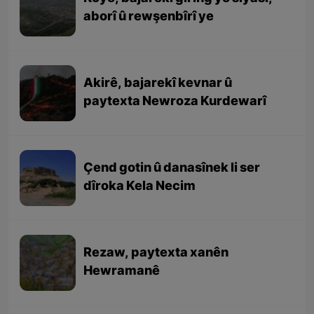
aborî û rewşenbîrî ye
Akirê, bajarekî kevnar û
paytexta Newroza Kurdewarî
Çend gotin û danasînek li ser
dîroka Kela Necim
Rezaw, paytexta xanên
Hewramanê