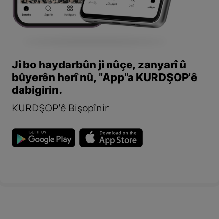
Ji bo haydarbûn ji nûçe, zanyarî û
bûyerên herî nû, "App"a KURDŞOP'ê
dabigirin.
KURDŞOP'ê Bişopînin