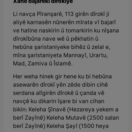
Xanê bajarekî dîrokiye
Li navça Pîranşarê, 113 girên dîrokî ji
aliyê karnasên nûnerên mîrata vî bajarî
ve hatine naskirin û tomarkirin ku nîşana
dîrokîbûna nave wê û pêkhatin û
hebûna şaristaniyeke bihêz û zelal e,
mîna şaristaniyeta Mannayî, Urartu,
Mad, Zamiva û Îslamê.
Her weha hinek gir hene ku bi hebûna
asewarên dîrokî yên zêde dibin cihê
serdana alîgirên dîrokê û çanda vê
navçê ku dikarin îşare bi van cihan
bikin: Keleha Şînavê (Hezareya yekem a
berî Zayînê) Keleha Mutavê (2500 salan
berî Zayînê) Keleha Şayî (1500 heya