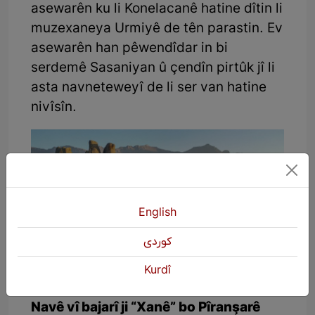
asewarên ku li Konelacanê hatine dîtin li
muzexaneya Urmiyê de tên parastin. Ev
asewarên han pêwendîdar in bi
serdemê Sasaniyan û çendîn pirtûk jî li
asta navneteweyî de li ser van hatine
nivîsîn.
English
كوردی
Kurdî
Navê vî bajarî ji “Xanê” bo Pîranşarê