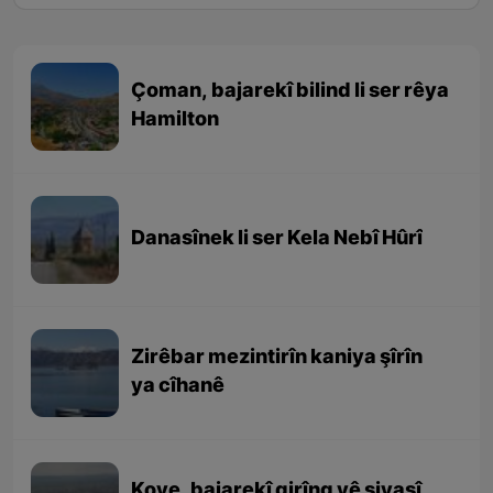
Çoman, bajarekî bilind li ser rêya
Hamilton
Danasînek li ser Kela Nebî Hûrî
Zirêbar mezintirîn kaniya şîrîn
ya cîhanê
Koye, bajarekî girîng yê siyasî,