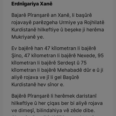
Erdnîgariya Xanê
Bajarê Pîranşarê an Xanê, li başûrê
rojavayê parêzgeha Urmiye ya Rojhilatê
Kurdistanê hilkeftiye û beşeke ji herêma
Mukriyanê ye.
Ev bajêrê han 47 kîlometran li bajêrê
Şino, 47 kîlometran li bajêrê Nexede, 95
kîlometran li bajêrê Serdeşt û 75
kîlometran li bajêrê Mehabadê dûr e û ji
aliyê rojava ve jî li gel Başûrê
Kurdistanê hev sînor e.
Bajêrê Pîranşarê li herêmek daristanî
hilkeftiye û her çiqas ber bi aliyê rojava
ve dimeşî, bilindahiya vê zêde dibe.