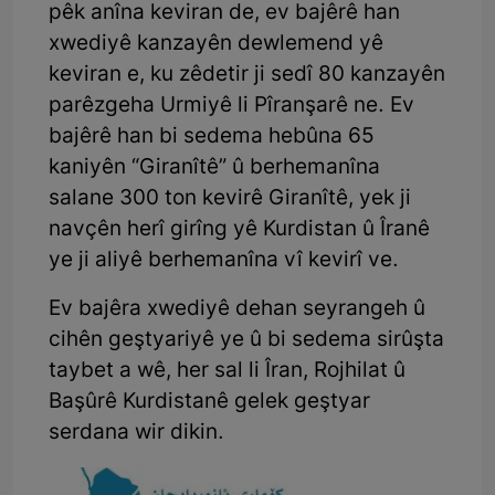
pêk anîna keviran de, ev bajêrê han
xwediyê kanzayên dewlemend yê
keviran e, ku zêdetir ji sedî 80 kanzayên
parêzgeha Urmiyê li Pîranşarê ne. Ev
bajêrê han bi sedema hebûna 65
kaniyên “Giranîtê” û berhemanîna
salane 300 ton kevirê Giranîtê, yek ji
navçên herî girîng yê Kurdistan û Îranê
ye ji aliyê berhemanîna vî kevirî ve.
Ev bajêra xwediyê dehan seyrangeh û
cihên geştyariyê ye û bi sedema sirûşta
taybet a wê, her sal li Îran, Rojhilat û
Başûrê Kurdistanê gelek geştyar
serdana wir dikin.