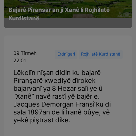
Bajarê Pîranşar an jî Xanê li Rojhilatê
Kurdistanê
09 Tîrmeh
Erdnîgarî
Rojhilatê Kurdistanê
22:01
Lêkolîn nîşan didin ku bajarê
Pîranşarê xwediyê dîrokek
bajarvanî ya 8 Hezar salî ye û
“Xanê” navê rastî yê bajêr e.
Jacques Demorgan Fransî ku di
sala 1897an de li Îranê bûye, vê
yekê piştrast dike.