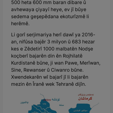
500 heta 600 mm baran dibare û
avhewaya çiyayî heye, ev jî bûye
sedema geşepêdana ekoturîzmê li
herêmê.
Li gorî serjimariya herî dawî ya 2016-
an, nifûsa bajêr 3 milyon û 683 hezar
kes e Zêdetirî 1000 malbatên Nodşe
koçberî bajarên din ên Rojhilatê
Kurdistanê bûne, ji wan Pawe, Merîwan,
Sine, Rewanser û Ciwanro bûne.
Xwendekarên wî bajarî jî li bajarên
mezin ên Îranê wek Tehranê dijîn.