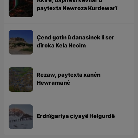
Akirê, bajarekî kevnar û
paytexta Newroza Kurdewarî
Çend gotin û danasînek li ser
dîroka Kela Necim
Rezaw, paytexta xanên
Hewramanê
Erdnîgariya çiyayê Helgurdê