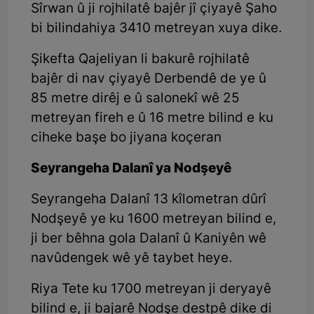
Sîrwan û ji rojhilatê bajêr jî çiyayê Şaho
bi bilindahiya 3410 metreyan xuya dike.
Şikefta Qajeliyan li bakurê rojhilatê
bajêr di nav çiyayê Derbendê de ye û
85 metre dirêj e û salonekî wê 25
metreyan fireh e û 16 metre bilind e ku
ciheke başe bo jiyana koçeran
Seyrangeha Dalanî ya Nodşeyê
Seyrangeha Dalanî 13 kîlometran dûrî
Nodşeyê ye ku 1600 metreyan bilind e,
ji ber bêhna gola Dalanî û Kaniyên wê
navûdengek wê yê taybet heye.
Riya Tete ku 1700 metreyan ji deryayê
bilind e, ji bajarê Nodşe destpê dike di