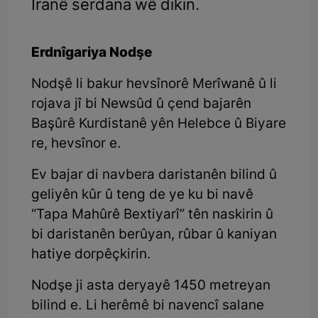
Îranê serdana wê dikin.
Erdnîgariya Nodşe
Nodşê li bakur hevsînorê Merîwanê û li
rojava jî bi Newsûd û çend bajarên
Başûrê Kurdistanê yên Helebce û Biyare
re, hevsînor e.
Ev bajar di navbera daristanên bilind û
geliyên kûr û teng de ye ku bi navê
“Tapa Mahûrê Bextiyarî” tên naskirin û
bi daristanên berûyan, rûbar û kaniyan
hatiye dorpêçkirin.
Nodşe ji asta deryayê 1450 metreyan
bilind e. Li herêmê bi navencî salane