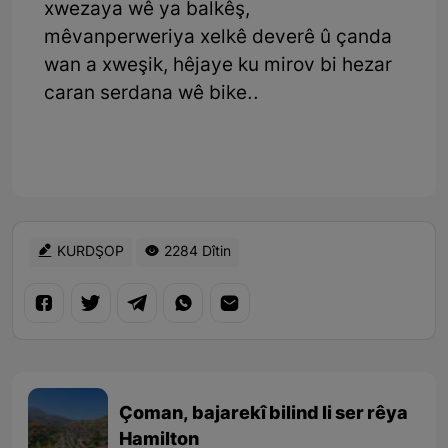
xwezaya wê ya balkêş,
mêvanperweriya xelkê deverê û çanda
wan a xweşik, hêjaye ku mirov bi hezar
caran serdana wê bike..
KURDŞOP
2284 Dîtin
Çoman, bajarekî bilind li ser rêya
Hamilton