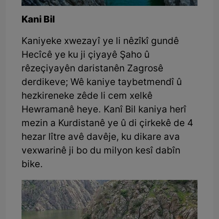
Kani Bil
Kaniyeke xwezayî ye li nêzîkî gundê
Hecîcê ye ku ji çiyayê Şaho û
rêzeçiyayên daristanên Zagrosê
derdikeve; Wê kaniye taybetmendî û
hezkireneke zêde li cem xelkê
Hewramanê heye. Kanî Bil kaniya herî
mezin a Kurdistanê ye û di çirkekê de 4
hezar lître avê davêje, ku dikare ava
vexwarinê ji bo du milyon kesî dabîn
bike.