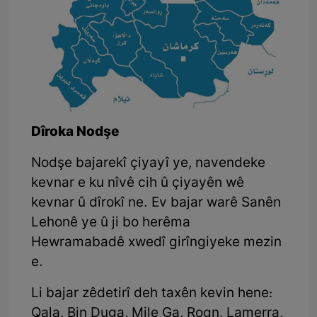
Dîroka Nodşe
Nodşe bajarekî çiyayî ye, navendeke
kevnar e ku nîvê cih û çiyayên wê
kevnar û dîrokî ne. Ev bajar warê Sanên
Lehonê ye û ji bo herêma
Hewramabadê xwedî girîngiyeke mezin
e.
Li bajar zêdetirî deh taxên kevin hene:
Qala, Bin Duga, Mile Ga, Roqn, Lamerra,