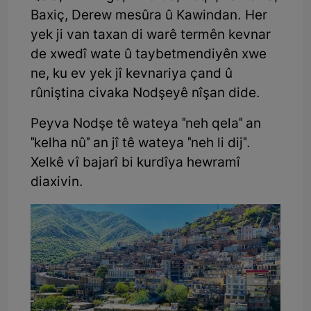
Baxiç, Derew mesûra û Kawindan. Her
yek ji van taxan di warê termên kevnar
de xwedî wate û taybetmendiyên xwe
ne, ku ev yek jî kevnariya çand û
rûniştina civaka Nodşeyê nîşan dide.
Peyva Nodşe tê wateya "neh qela" an
"kelha nû" an jî tê wateya "neh li dij".
Xelkê vî bajarî bi kurdîya hewramî
diaxivin.