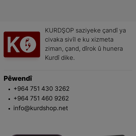
KURDŞOP saziyeke çandî ya
civaka sivîl e ku xizmeta
ziman, çand, dîrok û hunera
Kurdî dike.
Pêwendî
+964 751 430 3262
+964 751 460 9262
info@kurdshop.net