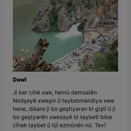
Dawî
Ji ber cihê xwe, hemû demsalên
Nodşeyê xweşin û taybetmendiya xwe
hene, dikare ji bo geştiyaran bi giştî û ji
bo geştyarên xwezayê bi taybetî bibe
cîhek taybet û tijî ezmûnên nû. Tevî