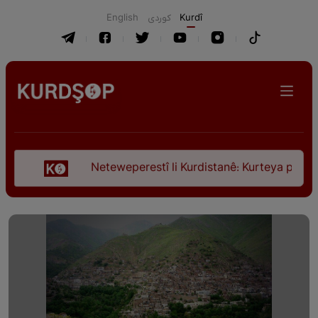
English
كوردی
Kurdî
Neteweperestî li Kurdistanê: Kurteya pêşveçûna dirok