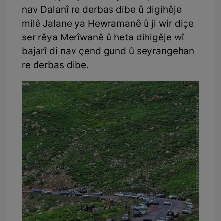
nav Dalanî re derbas dibe û digihêje
milê Jalane ya Hewramanê û ji wir diçe
ser rêya Merîwanê û heta dihigêje wî
bajarî di nav çend gund û seyrangehan
re derbas dibe.