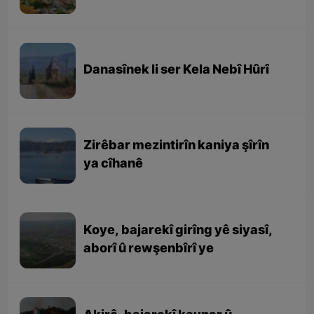
Danasînek li ser Kela Nebî Hûrî
Zirêbar mezintirîn kaniya şîrîn
ya cîhanê
Koye, bajarekî girîng yê siyasî,
aborî û rewşenbîrî ye