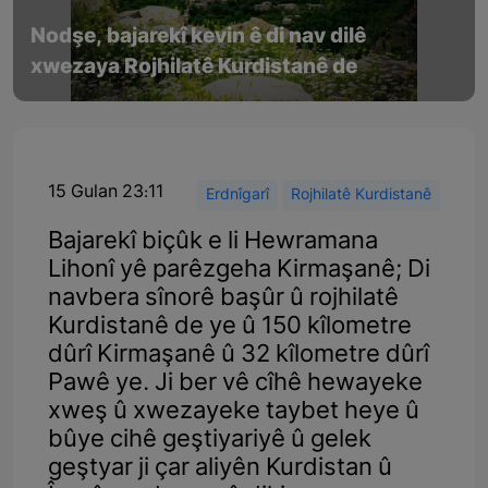
Nodşe, bajarekî kevin ê di nav dilê
xwezaya Rojhilatê Kurdistanê de
15 Gulan 23:11
Erdnîgarî
Rojhilatê Kurdistanê
Bajarekî biçûk e li Hewramana
Lihonî yê parêzgeha Kirmaşanê; Di
navbera sînorê başûr û rojhilatê
Kurdistanê de ye û 150 kîlometre
dûrî Kirmaşanê û 32 kîlometre dûrî
Pawê ye. Ji ber vê cîhê hewayeke
xweş û xwezayeke taybet heye û
bûye cihê geştiyariyê û gelek
geştyar ji çar aliyên Kurdistan û