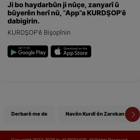
Ji bo haydarbûn ji nûçe, zanyarî û
bûyerên herî nû, "App"a KURDŞOP'ê
dabigirin.
KURDŞOP'ê Bişopînin
Derbarê me de
Navên Kurdî ên Zarokan