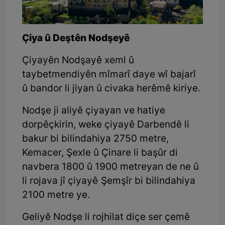
Çiya û Deştên Nodşeyê
Çiyayên Nodşayê xeml û
taybetmendiyên mîmarî daye wî bajarî
û bandor li jiyan û civaka herêmê kiriye.
Nodşe ji aliyê çiyayan ve hatiye
dorpêçkirin, weke çiyayê Darbendê li
bakur bi bilindahiya 2750 metre,
Kemacer, Şexle û Çinare li başûr di
navbera 1800 û 1900 metreyan de ne û
li rojava jî çiyayê Şemşîr bi bilindahiya
2100 metre ye.
Geliyê Nodşe li rojhilat diçe ser çemê