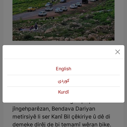
Bendava Dariyan
Ew bendava avê ye ku li ser çemê
Sîrwan hatiye avakirin û bilindahiya wê
English
digihêje 155 metreyan, li gundên Wira,
كوردی
Dariyan û Hecîcê ye û çend hektar ji
Kurdî
daristan, gundên wê deverê û Kanî Bil ê
di bin avê de mane. Li gorî pispor û
jîngehparêzan, Bendava Dariyan
metirsiyê li ser Kanî Bil çêkiriye û dê di
demeke dirêj de bi temamî wêran bike.