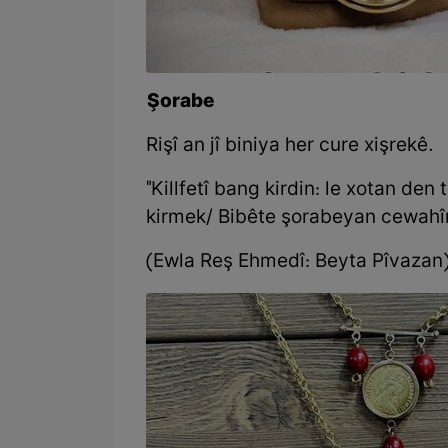
Şorabe
Rişî an jî biniya her cure xişrekê.
"Killfetî bang kirdin: le xotan den
kirmek/ Bibête şorabeyan cewahî
(Ewla Reş Ehmedî: Beyta Pîvazan