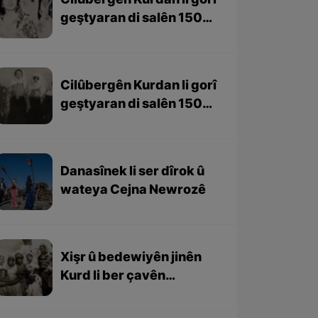
Cilûbergên Kurdan li gorî
geştyaran di salên 1501-
1979 – beşa 2yem
Cilûbergên Kurdan li gorî
geştyaran di salên 1501-
1979 – beşa 1em
Danasînek li ser dîrok û
wateya Cejna Newrozê
Xişr û bedewiyên jinên
Kurd li ber çavên
geştyarên bîhanî