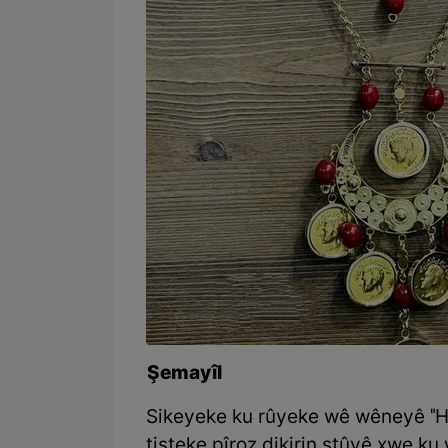
Şemayîl
Sikeyeke ku rûyeke wê wêneyê "Hez
tişteke pîroz dikirin stûyê xwe ku