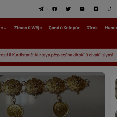
me
Ziman û Wêje
Çand û Kelepûr
Dîrok
Hune
anê: Kurteya pêşveçûna dirokî û civakî-siyasî
Qa