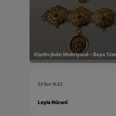
Xişrên jinên Mukriyanê – Beşa 12
03 Îlon 15:22
Leyla Nûranî