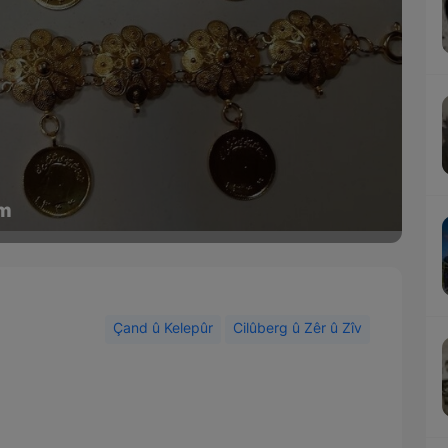
em
Çand û Kelepûr
Cilûberg û Zêr û Zîv