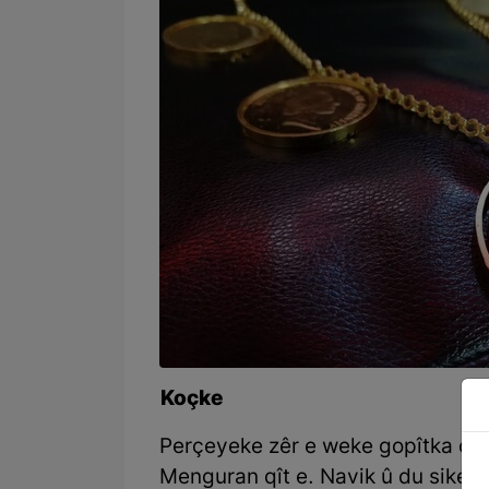
Koçke
Perçeyeke zêr e weke gopîtka çi
Menguran qît e. Navik û du sikeyê