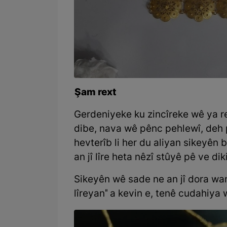
Şam rext
Gerdeniyeke ku zincîreke wê ya re
dibe, nava wê pênc pehlewî, deh p
hevterîb li her du aliyan sikeyên
an jî lîre heta nêzî stûyê pê ve dik
Sikeyên wê sade ne an jî dora wan
lîreyan" a kevin e, tenê cudahiya 