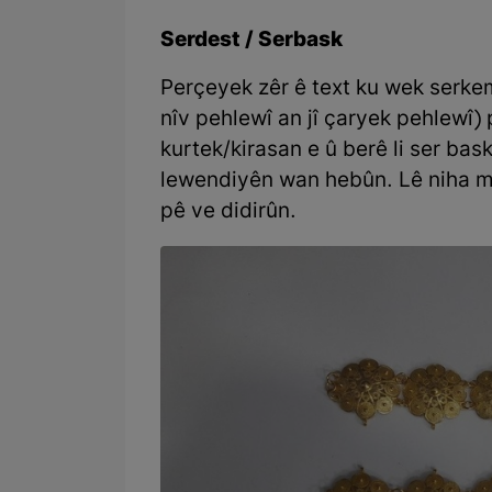
Serdest / Serbask
Perçeyek zêr ê text ku wek serke
nîv pehlewî an jî çaryek pehlewî) 
kurtek/kirasan e û berê li ser bas
lewendiyên wan hebûn. Lê niha m
pê ve didirûn.