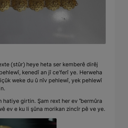
xte (stûr) heye heta ser kemberê dirêj
ehlewî, kenedî an jî ce’ferî ye. Herweha
 biçûk weke du û nîv pehlewî, yek pehlewî
in.
 hatiye girtin. Şam rext her ev "bermûra
wê ev e ku li şûna morikan zincîr pê ve ye.