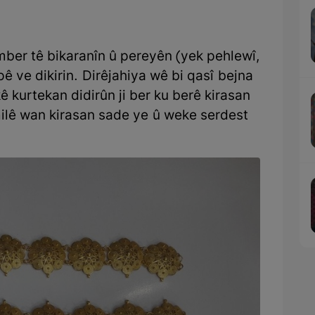
mber tê bikaranîn û pereyên (yek pehlewî,
pê ve dikirin. Dirêjahiya wê bi qasî bejna
kê kurtekan didirûn ji ber ku berê kirasan
ilê wan kirasan sade ye û weke serdest