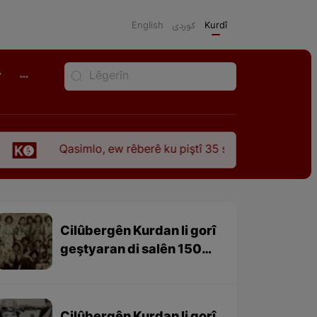
English
كوردی
Kurdî
r
simlo, ew rêberê ku piştî 35 sal ji şehîdbûna wî hê jî rêbaza w
Cilûbergên Kurdan li gorî
geştyaran di salên 1501-
1979 – beşa 3yem (dawî)