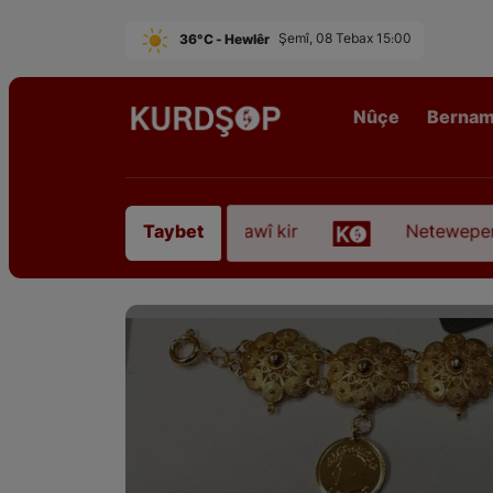
36°C - Hewlêr
Şemî, 08 Tebax 15:00
Nûçe
Berna
 Sofyanî” koça dawî kir
Neteweperestî li Kurdist
Taybet