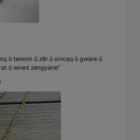
 toq û telesm û zêr û sincaq û gware û
rat û wired zengyane"
)