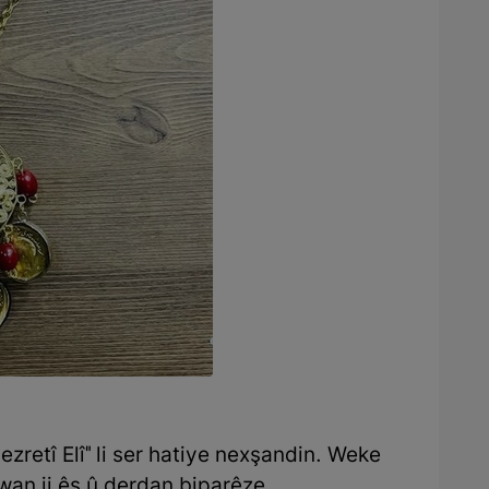
retî Elî" li ser hatiye nexşandin. Weke
 wan ji êş û derdan biparêze.