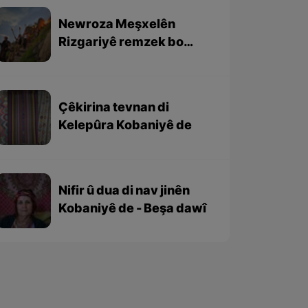
Newroza Meşxelên
Rizgariyê remzek bo
yekgirtina netewa Kurd
e
Çêkirina tevnan di
Kelepûra Kobaniyê de
Nifir û dua di nav jinên
Kobaniyê de - Beşa dawî