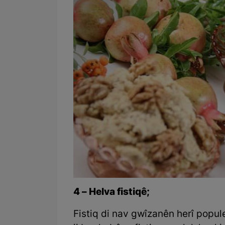
4 – Helva fistiqê;
Fistiq di nav gwîzanên herî popul