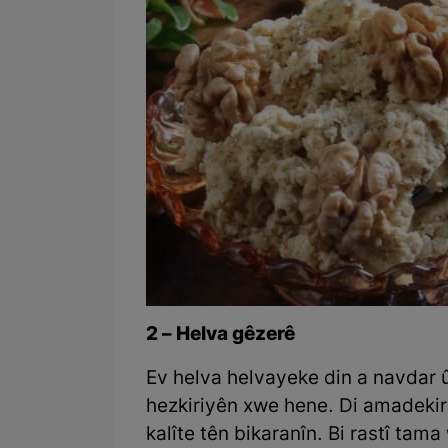
2 – Helva gêzerê
Ev helva helvayeke din a navdar û
hezkiriyên xwe hene. Di amadekir
kalîte tên bikaranîn. Bi rastî ta