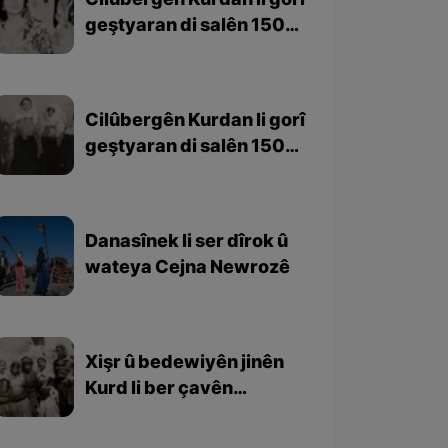
Cilûbergên Kurdan li gorî
geştyaran di salên 1501-
1979 – beşa 2yem
Cilûbergên Kurdan li gorî
geştyaran di salên 1501-
1979 – beşa 1em
Danasînek li ser dîrok û
wateya Cejna Newrozê
Xişr û bedewiyên jinên
Kurd li ber çavên
geştyarên bîhanî