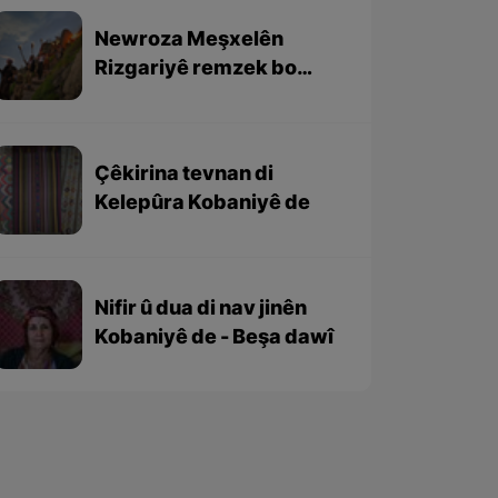
Newroza Meşxelên
Rizgariyê remzek bo
yekgirtina netewa Kurd
e
Çêkirina tevnan di
Kelepûra Kobaniyê de
Nifir û dua di nav jinên
Kobaniyê de - Beşa dawî