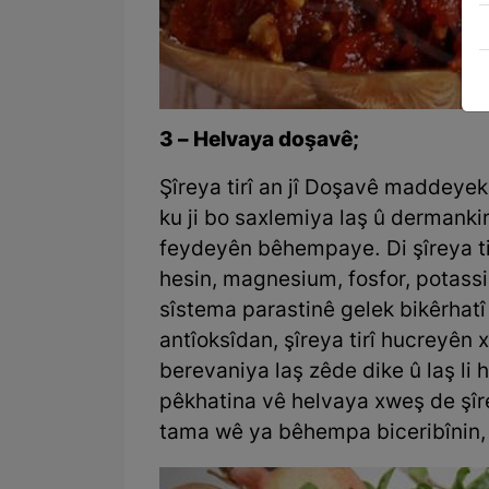
3 – Helvaya doşavê;
Şîreya tirî an jî Doşavê maddeyek
ku ji bo saxlemiya laş û dermank
feydeyên bêhempaye. Di şîreya ti
hesin, magnesium, fosfor, potassi
sîstema parastinê gelek bikêrhatî
antîoksîdan, şîreya tirî hucreyên 
berevaniya laş zêde dike û laş li
pêkhatina vê helvaya xweş de şîre
tama wê ya bêhempa biceribînin,