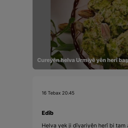
Cureyên helva Urmiyê yên herî ba
16 Tebax 20:45
Edîb
Helva yek ji dîyariyên herî bi tam