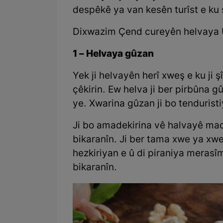
despêkê ya van kesên turîst e ku
Dixwazim Çend cureyên helvaya U
1 – Helvaya gûzan
Yek ji helvayên herî xweş e ku ji şî
çêkirin. Ew helva ji ber pirbûna
ye. Xwarina gûzan ji bo tenduris
Ji bo amadekirina vê halvayê made
bikaranîn. Ji ber tama xwe ya xwe
hezkiriyan e û di piraniya merasîm
bikaranîn.