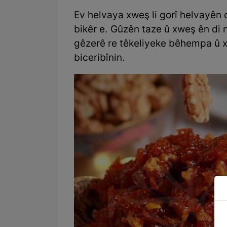
Ev helvaya xweş li gorî helvayên 
bikêr e. Gûzên taze û xweş ên di
gêzerê re têkeliyeke bêhempa û x
biceribînin.