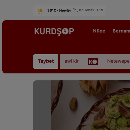
36°C - Hewlêr
În , 07 Tebax 11:19
Nûçe
Berna
ofyanî” koça dawî kir
Neteweperestî li Kurdistan
Taybet