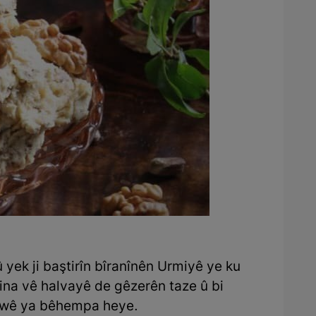
 yek ji baştirîn bîranînên Urmiyê ye ku
ina vê halvayê de gêzerên taze û bi
ma wê ya bêhempa heye.