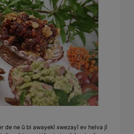
er de ne û bi awayekî xwezayî ev helva jî