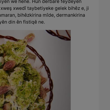
kiriyên wê hene. Hûn derbarê feydeyên
 xweş xwedî taybetiyeke gelek bihêz e, ji
 damaran, bihêzkirina mîde, dermankirina
yên din ên fistiqê ne.