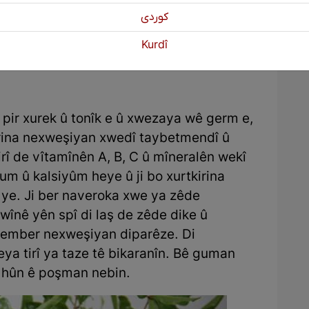
كوردی
Kurdî
 pir xurek û tonîk e û xwezaya wê germ e,
irina nexweşiyan xwedî taybetmendî û
rî de vîtamînên A, B, C û mîneralên wekî
um û kalsiyûm heye û ji bo xurtkirina
 ye. Ji ber naveroka xwe ya zêde
xwînê yên spî di laş de zêde dike û
 hember nexweşiyan diparêze. Di
ya tirî ya taze tê bikaranîn. Bê guman
 hûn ê poşman nebin.