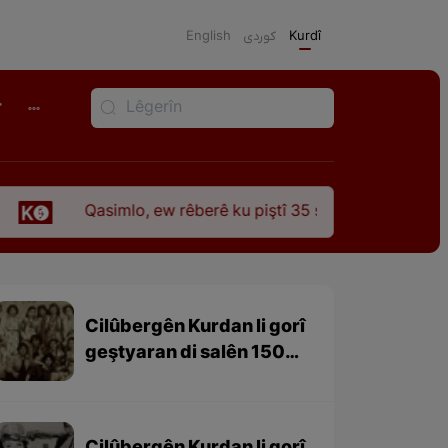
English
كوردی
Kurdî
r
mlo, ew rêberê ku piştî 35 sal ji şehîdbûna wî hê jî rêbaza wî 
Cilûbergên Kurdan li gorî
geştyaran di salên 1501-
1979 – beşa 3yem (dawî)