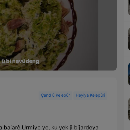
ş û bi navûdeng
Çand û Kelepûr
Heyiya Kelepûrî
 a bajarê Urmîye ye, ku yek ji bijardeya