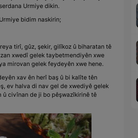
 serdana Urmiye dikin.
rmiye bidim naskirin;
reya tirî, gûz, şekir, gilîkoz û biharatan tê
 gûzan xwedî gelek taybetmendiyên xwe
tiya mirovan gelek feydeyên xwe hene.
yên xav ên herî baş û bi kalîte tên
ş, ev halva di nav gel de xwediyê gelek
 û civînan de ji bo pêşwazîkirinê tê