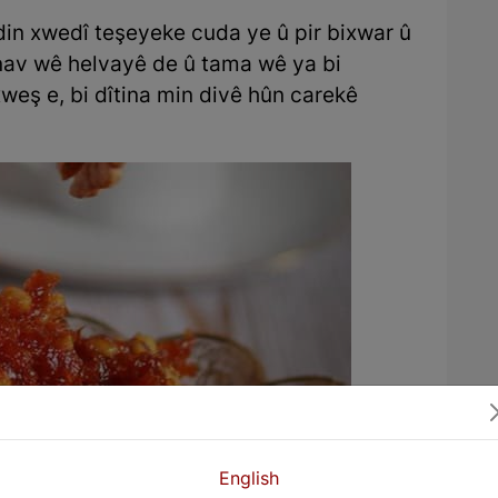
din xwedî teşeyeke cuda ye û pir bixwar û
 nav wê helvayê de û tama wê ya bi
weş e, bi dîtina min divê hûn carekê
English