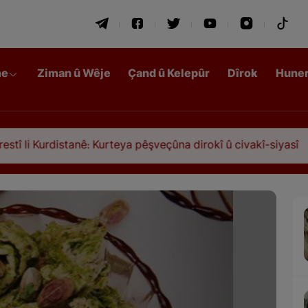
me
Ziman û Wêje
Çand û Kelepûr
Dîrok
Hune
ê: Kurteya pêşveçûna dirokî û civakî-siyasî
Qasi