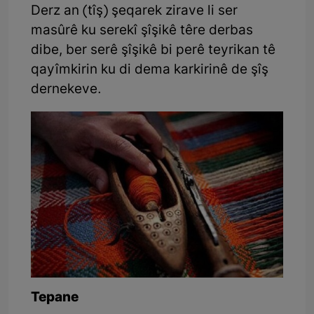
Derz an (tîş) şeqarek zirave li ser
masûrê ku serekî şîşikê têre derbas
dibe, ber serê şîşikê bi perê teyrikan tê
qayîmkirin ku di dema karkirinê de şîş
dernekeve.
Tepane