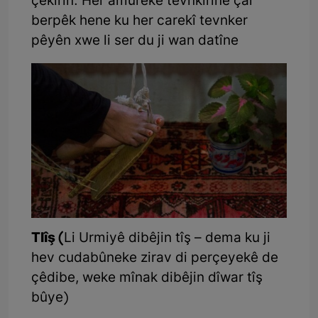
çêkirin. Her amûreke tevnkirinê çar
berpêk hene ku her carekî tevnker
pêyên xwe li ser du ji wan datîne
Tlîş (
Li Urmiyê dibêjin tîş – dema ku ji
hev cudabûneke zirav di perçeyekê de
çêdibe, weke mînak dibêjin dîwar tîş
bûye)