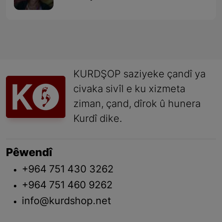
KURDŞOP saziyeke çandî ya
civaka sivîl e ku xizmeta
ziman, çand, dîrok û hunera
Kurdî dike.
Pêwendî
+964 751 430 3262
+964 751 460 9262
info@kurdshop.net