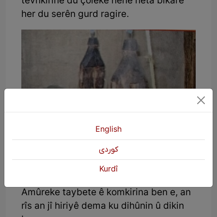
tevnkirinê du çoleke hene heta bikare
her du serên gurd ragire.
English
كوردی
Kurdî
Xerek
Amûreke taybete ê komkirina ben e, an
rîs an jî hiriyê dema ku dihûnin û dikin