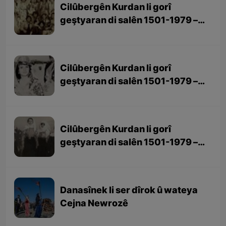
Cilûbergên Kurdan li gorî
geştyaran di salên 1501-1979 –
beşa 3yem (dawî)
Cilûbergên Kurdan li gorî
geştyaran di salên 1501-1979 –
beşa 2yem
Cilûbergên Kurdan li gorî
geştyaran di salên 1501-1979 –
beşa 1em
Danasînek li ser dîrok û wateya
Cejna Newrozê