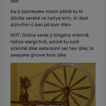
ben.
Ew ji bazneyeke mezin pêktê ku bi
dûvika xerekê ve hatiye kirin, bi dest
dizivrînin û ben pê kom dikin
NOT: Gotina xerek ji bingeha xirkirinê
hatiye wergirtinê, amûrê ku karê
xirkirinê dike wate komî ser hev dike, bi
awayeke girover kom dike