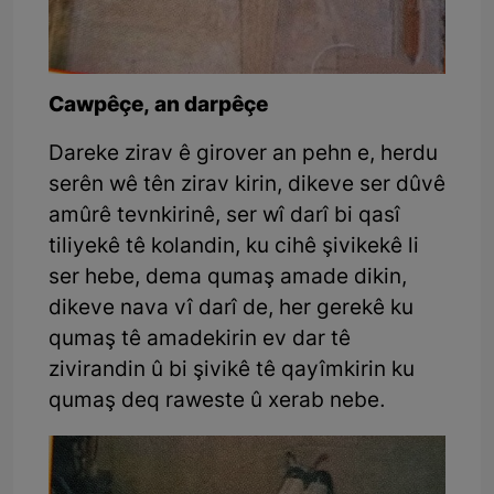
Cawpêçe, an darpêçe
Dareke zirav ê girover an pehn e, herdu
serên wê tên zirav kirin, dikeve ser dûvê
amûrê tevnkirinê, ser wî darî bi qasî
tiliyekê tê kolandin, ku cihê şivikekê li
ser hebe, dema qumaş amade dikin,
dikeve nava vî darî de, her gerekê ku
qumaş tê amadekirin ev dar tê
zivirandin û bi şivikê tê qayîmkirin ku
qumaş deq raweste û xerab nebe.