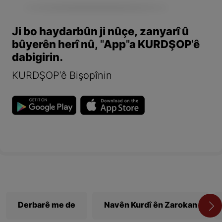
Ji bo haydarbûn ji nûçe, zanyarî û
bûyerên herî nû, "App"a KURDŞOP'ê
dabigirin.
KURDŞOP'ê Bişopînin
Derbarê me de
Navên Kurdî ên Zarokan