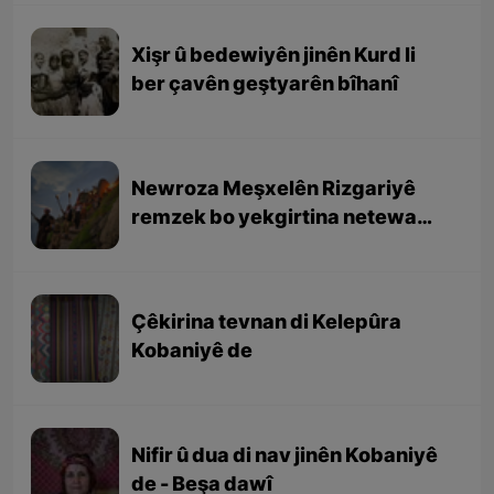
Xişr û bedewiyên jinên Kurd li
ber çavên geştyarên bîhanî
Newroza Meşxelên Rizgariyê
remzek bo yekgirtina netewa
Kurd e
Çêkirina tevnan di Kelepûra
Kobaniyê de
Nifir û dua di nav jinên Kobaniyê
de - Beşa dawî