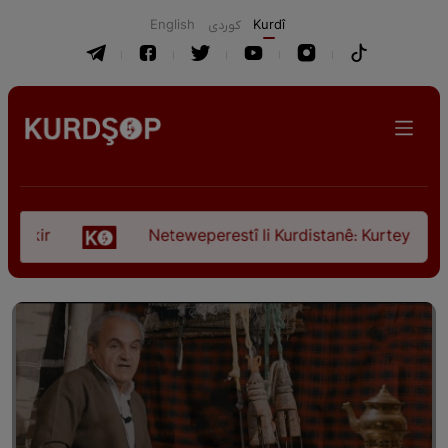
English
كوردی
Kurdî
Neteweperestî li Kurdistanê: Kurteya pêşveçûna di