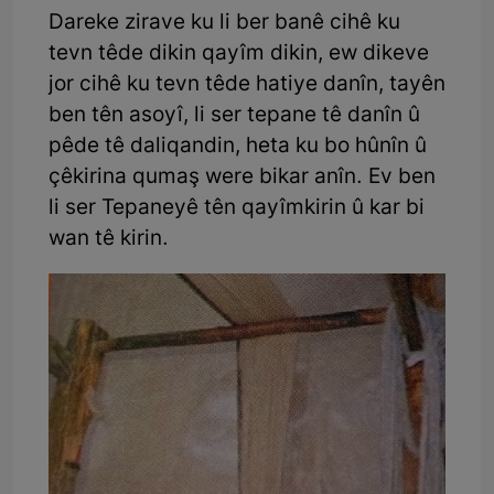
Dareke zirave ku li ber banê cihê ku
tevn têde dikin qayîm dikin, ew dikeve
jor cihê ku tevn têde hatiye danîn, tayên
ben tên asoyî, li ser tepane tê danîn û
pêde tê daliqandin, heta ku bo hûnîn û
çêkirina qumaş were bikar anîn. Ev ben
li ser Tepaneyê tên qayîmkirin û kar bi
wan tê kirin.