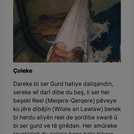
Çoleke
Dareke bi ser Gurd hatiye daliqandin,
sereke wî darî dibe du beş, li ser her
beşekî Reel (Meqera-Qerqere) pêveye
ku jêre dibêjin (Wilale an Lawlaw) benek
bi herdu aliyên reel de şordibe xwarê û
bi ser gurd ve tê girêdan. Her amûreke