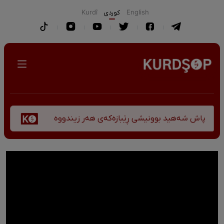
English
كوردی
Kurdî
پێشا