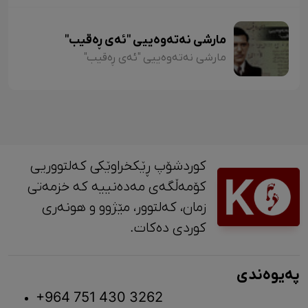
مارشی نەتەوەییی "ئەی ڕەقیب"
مارشی نەتەوەییی "ئەی ڕەقیب"
کوردشۆپ ڕێکخراوێکی کەلتووریی
کۆمەڵگەی مەدەنییە کە خزمەتی
زمان، کەلتوور، مێژوو و ‎هونەری
کوردی دەکات.
پەیوەندی
+964 751 430 3262