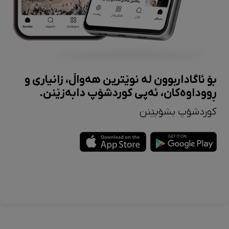
بۆ ئاگاداربوون لە نوێترین هەواڵ، زانیاری و
ڕووداوەکان، ئەپی کوردشۆپ دابەزێنن.
کوردشۆپ بشۆپێنن