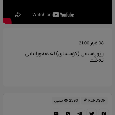
08 ئایار 21:00
رێوڕەسمی (کۆمسای) لە هەورامانی
تەخت
KURDŞOP
2590 بینین