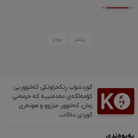
پێشتر
دواتر
کوردشۆپ ڕێکخراوێکی کەلتووریی
کۆمەڵگەی مەدەنییە کە خزمەتی
زمان، کەلتوور، مێژوو و ‎هونەری
کوردی دەکات.
پەیوەندی