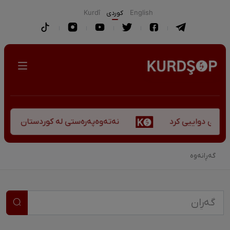
English
كوردی
Kurdî
نەتەوەپەرەستی لە کوردستان - کورس
کۆچی دواییی کرد
گەڕانەوە