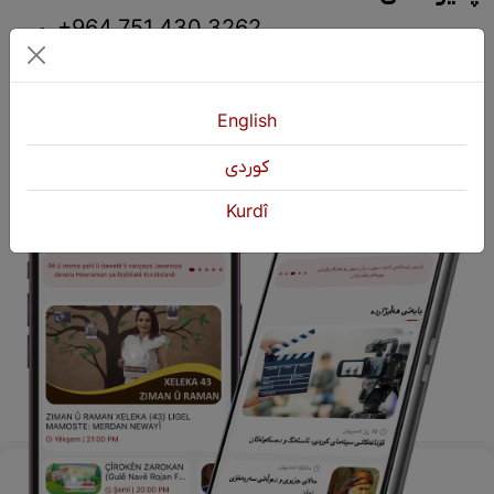
+964 751 430 3262
+964 751 460 9262
info@kurdshop.net
English
كوردی
Kurdî