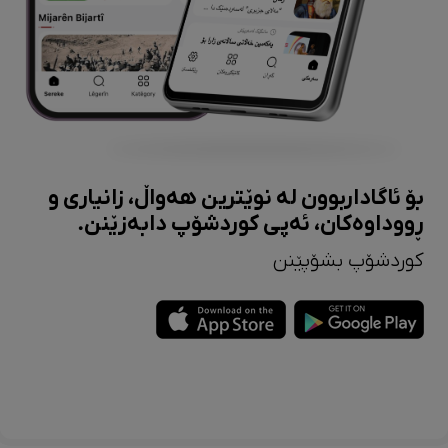
بۆ ئاگاداربوون لە نوێترین هەواڵ، زانیاری و
ڕووداوەکان، ئەپی کوردشۆپ دابەزێنن.
کوردشۆپ بشۆپێنن