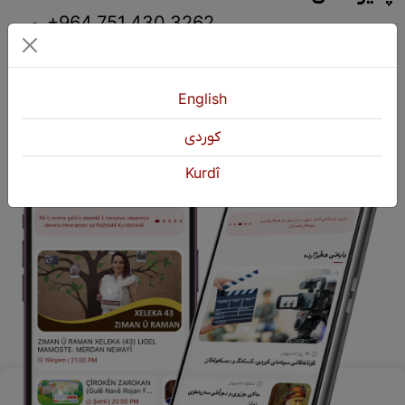
+964 751 430 3262
+964 751 460 9262
info@kurdshop.net
English
كوردی
Kurdî