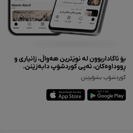
بۆ ئاگاداربوون لە نوێترین هەواڵ، زانیاری و
ڕووداوەکان، ئەپی کوردشۆپ دابەزێنن.
کوردشۆپ بشۆپێنن