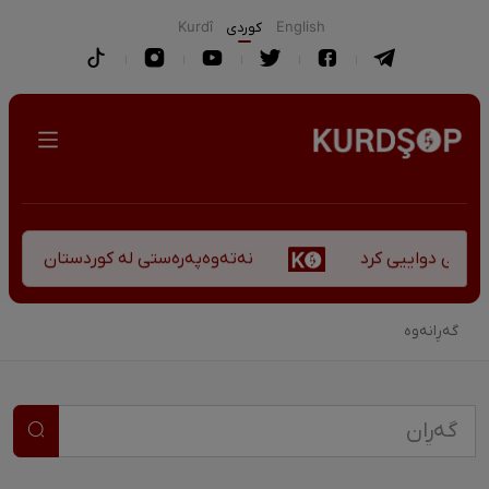
English
كوردی
Kurdî
نەتەوەپەرەستی لە کوردستان - کورس
کۆچی دواییی کرد
گەڕانەوە