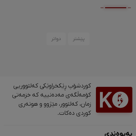
پێشتر
دواتر
کوردشۆپ ڕێکخراوێکی کەلتووریی
کۆمەڵگەی مەدەنییە کە خزمەتی
زمان، کەلتوور، مێژوو و ‎هونەری
کوردی دەکات.
پەیوەندی