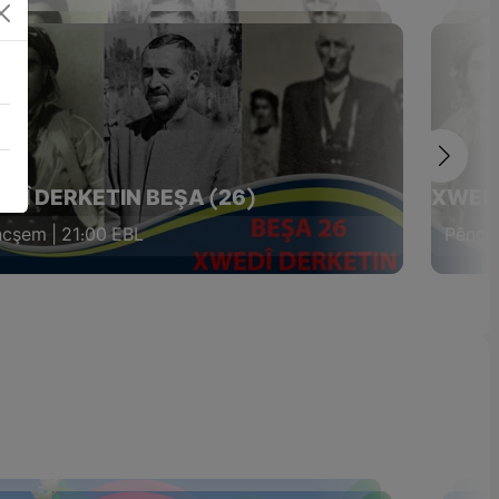
DÎ DERKETIN BEŞA (26)
XWEDÎ
cşem | 21:00 EBL
Pêncşe