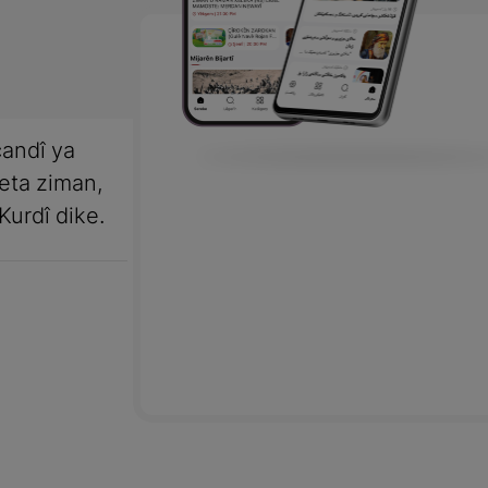
andî ya
meta ziman,
Kurdî dike.