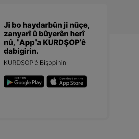
Ji bo haydarbûn ji nûçe,
zanyarî û bûyerên herî
nû, "App"a KURDŞOP'ê
dabigirin.
KURDŞOP'ê Bişopînin