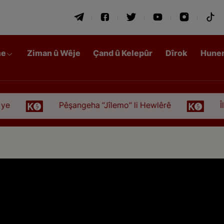
me
Ziman û Wêje
Çand û Kelepûr
Dîrok
Hune
Pêşangeha “Jîlemo” li Hewlêrê