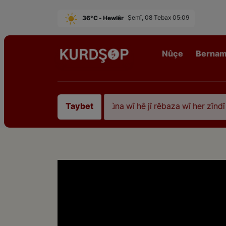
36°C - Hewlêr
Şemî, 08 Tebax 05:09
Nûçe
Berna
piştî 35 sal ji şehîdbûna wî hê jî rêbaza wî her zîndî ye
Taybet