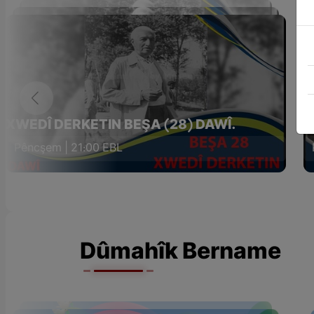
XWEDÎ DERKETIN BEŞA (28) DAWÎ.
X
Pêncşem | 21:00 EBL
Dûmahîk Bername