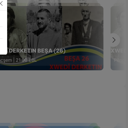
DÎ DERKETIN BEŞA (26)
XWEDÎ
cşem | 21:00 EBL
Pêncşe