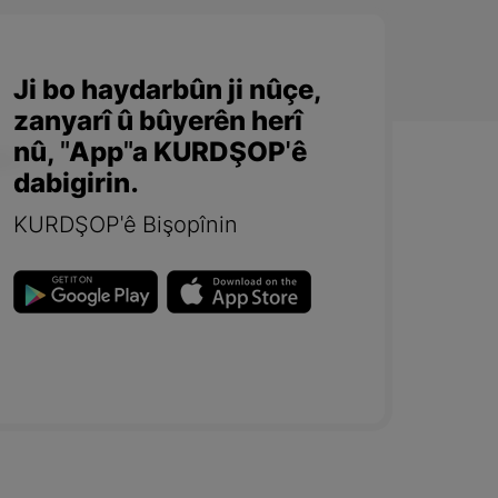
Ji bo haydarbûn ji nûçe,
zanyarî û bûyerên herî
nû, "App"a KURDŞOP'ê
dabigirin.
KURDŞOP'ê Bişopînin