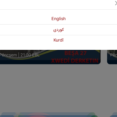
English
كوردی
Kurdî
WEDÎ DERKETIN BEŞA (27)
XWE
Pêncşem | 21:00 EBL
Pên