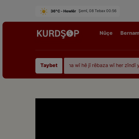
36°C - Hewlêr
Şemî, 08 Tebax 00:56
Nûçe
Berna
iştî 35 sal ji şehîdbûna wî hê jî rêbaza wî her zîndî ye
Taybet