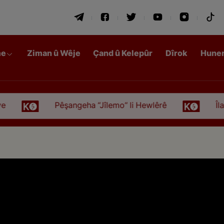
me
Ziman û Wêje
Çand û Kelepûr
Dîrok
Hune
Pêşangeha “Jîlemo” li Hewlêrê