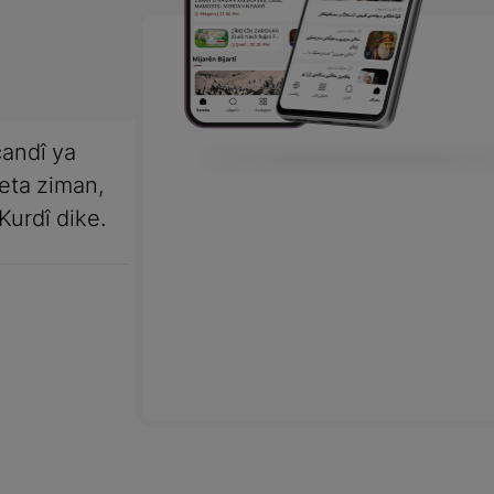
andî ya
meta ziman,
Kurdî dike.