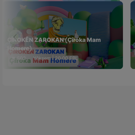
ÇÎROKÊN ZAROKAN (Çîroka Mam
Homere)
S02
Yêkşem | 20:00 EBL