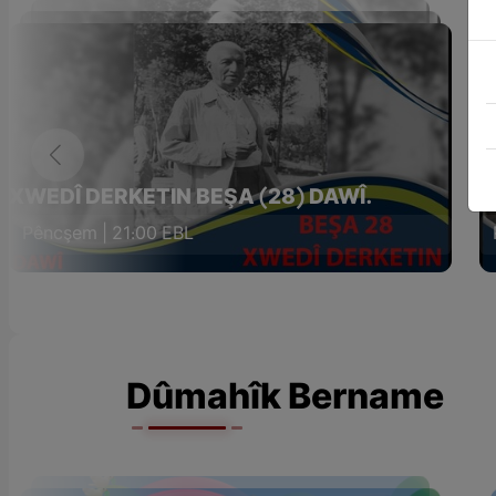
XWEDÎ DERKETIN BEŞA (28) DAWÎ.
X
Pêncşem | 21:00 EBL
Dûmahîk Bername