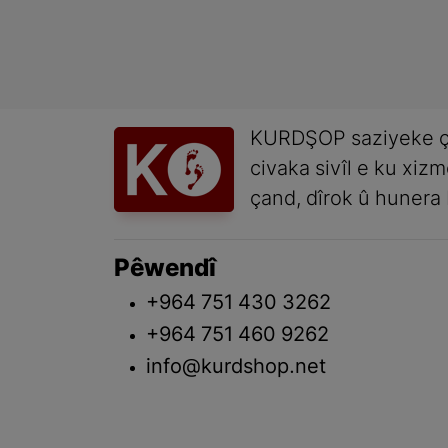
KURDŞOP saziyeke ç
civaka sivîl e ku xiz
çand, dîrok û hunera 
Pêwendî
+964 751 430 3262
+964 751 460 9262
info@kurdshop.net