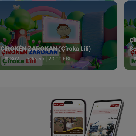
Ç
ÇÎROKÊN ZAROKAN (Çîroka Lîlî)
Se
S02
Yêkşem | 20:00 EBL