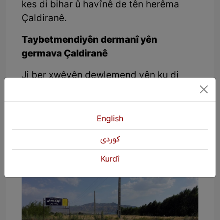
kes di bihar û havînê de tên herêma
Çaldiranê.
Taybetmendiyên dermanî yên
germava Çaldiranê
Ji ber xwêyên dewlemend yên ku di
germava wê herêmê de heyî, ji bo
dermankirina nexwaşiyên çerm û gelek
nexwaşiyên cuda, bi taybetî
English
romatîzmayê gelekî bi bandore.
كوردی
Kurdî