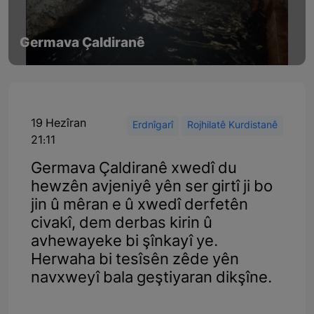
Germava Çaldiranê
19 Hezîran
Erdnîgarî
Rojhilatê Kurdistanê
21:11
Germava Çaldiranê xwedî du
hewzên avjeniyê yên ser girtî ji bo
jin û mêran e û xwedî derfetên
civakî, dem derbas kirin û
avhewayeke bi şînkayî ye.
Herwaha bi tesîsên zêde yên
navxweyî bala geştiyaran dikşîne.