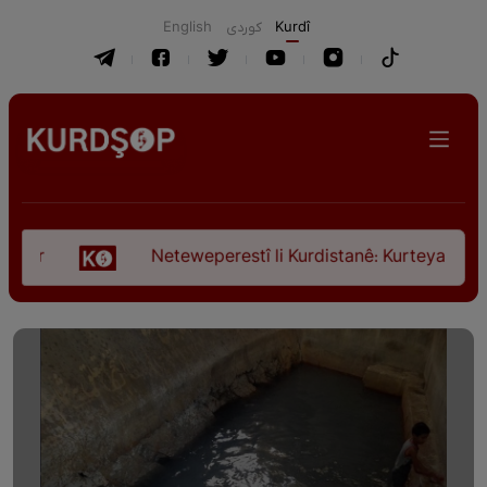
English
كوردی
Kurdî
Neteweperestî li Kurdistanê: Kurteya pêşveçûna di