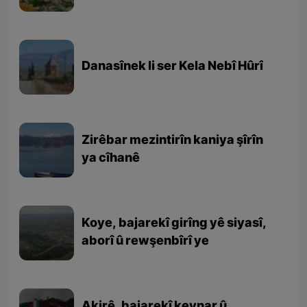
Danasînek li ser Kela Nebî Hûrî
Zirêbar mezintirîn kaniya şîrîn
ya cîhanê
Koye, bajarekî girîng yê siyasî,
aborî û rewşenbîrî ye
Akirê, bajarekî kevnar û