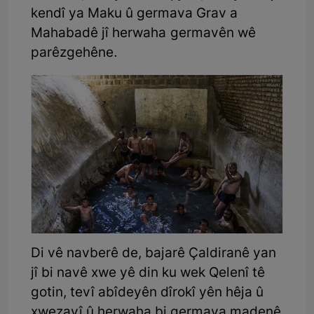
kendî ya Maku û germava Grav a
Mahabadê jî herwaha germavên wê
parêzgehêne.
Di vê navberê de, bajarê Çaldiranê yan
jî bi navê xwe yê din ku wek Qelenî tê
gotin, tevî abîdeyên dîrokî yên hêja û
xwezayî û herwaha bi germava madenê