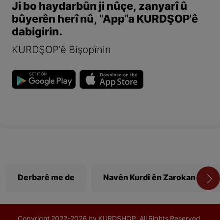
Ji bo haydarbûn ji nûçe, zanyarî û
bûyerên herî nû, "App"a KURDŞOP'ê
dabigirin.
KURDŞOP'ê Bişopînin
Derbarê me de
Navên Kurdî ên Zarokan
Copyright
2022-
2026 by KURDSHOP. All Rights Reserved.