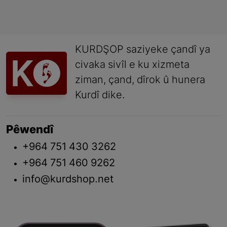
KURDŞOP saziyeke çandî ya
civaka sivîl e ku xizmeta
ziman, çand, dîrok û hunera
Kurdî dike.
Pêwendî
+964 751 430 3262
+964 751 460 9262
info@kurdshop.net