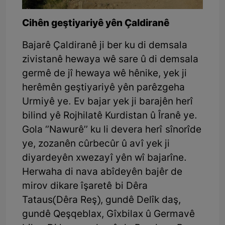
Cihên geştiyariyê yên Çaldiranê
Bajarê Çaldiranê ji ber ku di demsala
zivistanê hewaya wê sare û di demsala
germê de jî hewaya wê hênike, yek ji
herêmên geştiyariyê yên parêzgeha
Urmiyê ye. Ev bajar yek ji barajên herî
bilind yê Rojhilatê Kurdistan û Îranê ye.
Gola ‘’Nawurê’’ ku li devera herî sînorîde
ye, zozanên cûrbecûr û avî yek ji
diyardeyên xwezayî yên wî bajarîne.
Herwaha di nava abîdeyên bajêr de
mirov dikare îşaretê bi Dêra
Tataus(Dêra Reş), gundê Delîk daş,
gundê Qeşqeblax, Gîxbilax û Germavê