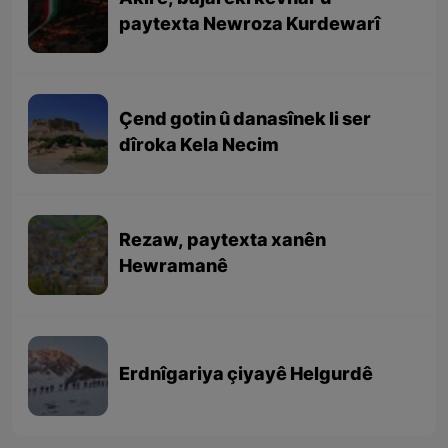
paytexta Newroza Kurdewarî
Çend gotin û danasînek li ser
dîroka Kela Necim
Rezaw, paytexta xanên
Hewramanê
Erdnîgariya çiyayê Helgurdê