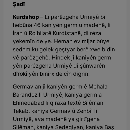
Şadî
Kurdshop
– Li parêzgeha Urmiyê bi
hebûna 46 kaniyên germ û madenê, li
Îran û Rojhilatê Kurdistanê, di rêza
yekemîn de ye. Heman ev mijar bûye
sedem ku gelek geştyar berê xwe bidin
vê parêzgehê. Hindek ji kaniyên germ
yên parêzgeha Urmiyê di şûnwarên
dîrokî yên binirx de cîh digrin.
Germav an jî kaniyên germ ê Mehala
Barandoz li Urmiyê, kaniya germ a
Ehmedabad li qiraxa textê Silêman
Tekab, kaniya Germav û Zenbîl li
Urmiyê, ava madenê ya girtîgeha
Silêman, kaniya Sedeqiyan, kaniya Baş