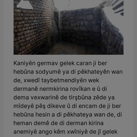
Kaniyên germav gelek caran ji ber
hebûna sodyumê ya di pêkhateyên wan
de, xwedî taybetmendiyên wek
dermanê nermkirina rovîkan e û di
dema vexwarinê de tirşbûna zêde ya
mîdeyê pêş dikeve û di encam de ji ber
hebûna hesin a di pêkhateya wan de, di
heman demê de di derman kirina
anemiyê ango kêm xwîniyê de jî gelek