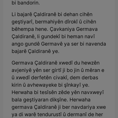
bi bandorin.
Li bajarê Çaldiranê bi dehan cihên
geştiyarî, bermahiyên dîrokî û cihên
bêhempa hene. Çavkaniya Germava
Çaldiranê, li gundekî bi heman navî
ango gundê Germavê ya ser bi navenda
bajarê Çaldiranê ye.
Germava Çaldiranê xwedî du hewzên
avjeniyê yên ser girtî ji bo jin û mêran e
û xwedî derfetên civakî, dem derbas
kirin û avhewayeke bi şînkayî ye.
Herwaha bi tesîsên zêde yên navxweyî
bala geştiyaran dikşîne. Herwaha
germava Çaldiranê ji ber navdariya xwe
ya di warê tendurustî û dermanî de her