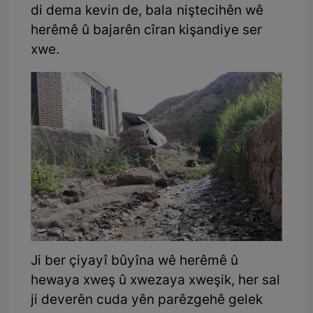
di dema kevin de, bala niştecihên wê
herêmê û bajarên cîran kişandiye ser
xwe.
Ji ber çiyayî bûyîna wê herêmê û
hewaya xweş û xwezaya xweşik, her sal
ji deverên cuda yên parêzgehê gelek