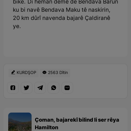
bike. Di heman demê de Bendava Barun
ku bi navê Bendava Maku tê naskirin,
20 km dûrî navenda bajarê Çaldiranê
ye.
KURDŞOP
2563 Dîtin
Çoman, bajarekî bilind li ser rêya
Hamilton