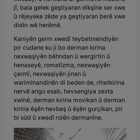
jî, bala gelek geştiyaran dikşîne ser xwe
û rêjeyeke zêde ya geştiyaran berê xwe
didin wê herêmê.
Kaniyên germ xwedî teybetmendiyên
pir cudane ku ji bo derman kirina
nexwaşiyên bêhndan û wergirtin û
henaseyê, romatîzma, nexwaşiyên
çermî, nexwaşiyên jinan û
warimînandinên di beden de, rihetkirina
nervê ango esab, hevsengiya zexta
xwînê, derman kirina movikan û derman
kirina êşên hevbeş û êşên gurçikan, pir
bi sûd û xwedî rolên dermanîne.