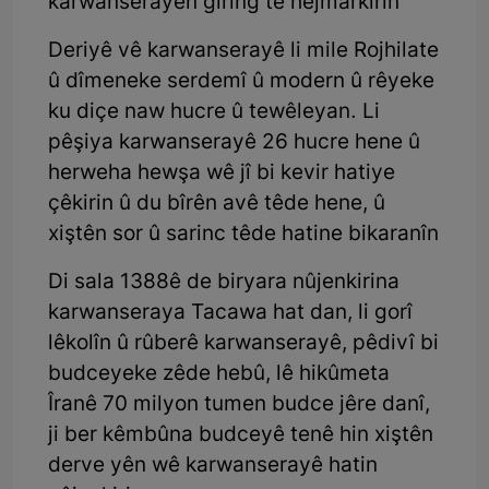
karwanserayên giring tê hejmarkirin
Deriyê vê karwanserayê li mile Rojhilate
û dîmeneke serdemî û modern û rêyeke
ku diçe naw hucre û tewêleyan. Li
pêşiya karwanserayê 26 hucre hene û
herweha hewşa wê jî bi kevir hatiye
çêkirin û du bîrên avê têde hene, û
xiştên sor û sarinc têde hatine bikaranîn
Di sala 1388ê de biryara nûjenkirina
karwanseraya Tacawa hat dan, li gorî
lêkolîn û rûberê karwanserayê, pêdivî bi
budceyeke zêde hebû, lê hikûmeta
Îranê 70 milyon tumen budce jêre danî,
ji ber kêmbûna budceyê tenê hin xiştên
derve yên wê karwanserayê hatin