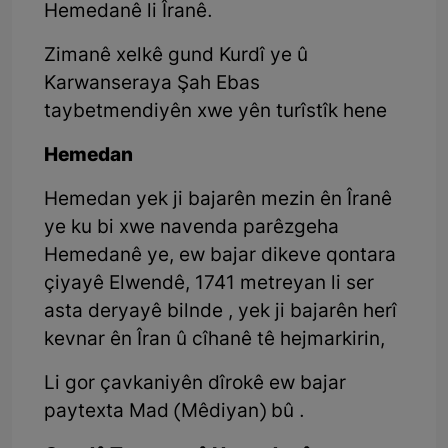
Hemedanê li Îranê.
Zimanê xelkê gund Kurdî ye û
Karwanseraya Şah Ebas
taybetmendiyên xwe yên turîstîk hene
Hemedan
Hemedan yek ji bajarên mezin ên Îranê
ye ku bi xwe navenda parêzgeha
Hemedanê ye, ew bajar dikeve qontara
çiyayê Elwendê, 1741 metreyan li ser
asta deryayê bilnde , yek ji bajarên herî
kevnar ên Îran û cîhanê tê hejmarkirin,
Li gor çavkaniyên dîrokê ew bajar
paytexta Mad (Mêdiyan) bû .