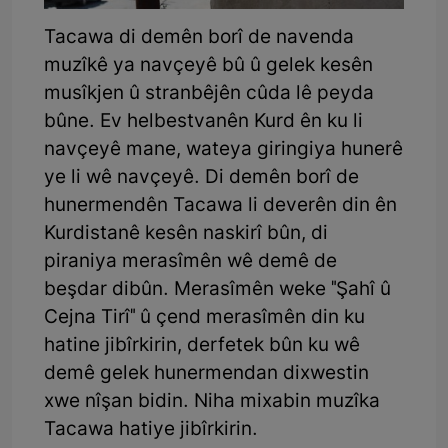
Tacawa di demên borî de navenda
muzîkê ya navçeyê bû û gelek kesên
musîkjen û stranbêjên cûda lê peyda
bûne. Ev helbestvanên Kurd ên ku li
navçeyê mane, wateya giringiya hunerê
ye li wê navçeyê. Di demên borî de
hunermendên Tacawa li deverên din ên
Kurdistanê kesên naskirî bûn, di
piraniya merasîmên wê demê de
beşdar dibûn. Merasîmên weke "Şahî û
Cejna Tirî" û çend merasîmên din ku
hatine jibîrkirin, derfetek bûn ku wê
demê gelek hunermendan dixwestin
xwe nîşan bidin. Niha mixabin muzîka
Tacawa hatiye jibîrkirin.