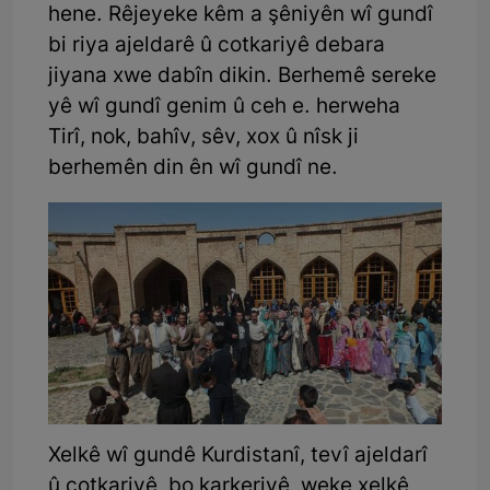
hene. Rêjeyeke kêm a şêniyên wî gundî
bi riya ajeldarê û cotkariyê debara
jiyana xwe dabîn dikin. Berhemê sereke
yê wî gundî genim û ceh e. herweha
Tirî, nok, bahîv, sêv, xox û nîsk ji
berhemên din ên wî gundî ne.
Xelkê wî gundê Kurdistanî, tevî ajeldarî
û cotkariyê, bo karkeriyê, weke xelkê