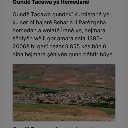
Gundê Tacawa yê Hemedanê
Gundê Tacawa gundekî Kurdistanê ye
ku ser bi bajarê Behar a li Parêzgeha
hemedan a welatê Îranê ye, hejmara
şêniyên wê li gor amara sala 1385-
2006ê bi qasî hezar û 855 kes bûn û
niha hejmara şêniyên gund bêhtir bûye