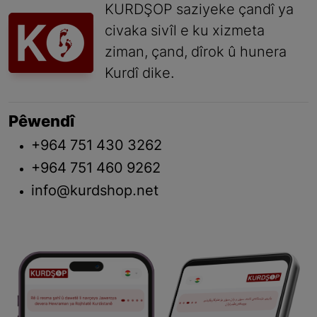
KURDŞOP saziyeke çandî ya
civaka sivîl e ku xizmeta
ziman, çand, dîrok û hunera
Kurdî dike.
Pêwendî
+964 751 430 3262
+964 751 460 9262
info@kurdshop.net