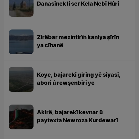
Danasînek li ser Kela Nebî Hûrî
Zirêbar mezintirîn kaniya şîrîn
ya cîhanê
Koye, bajarekî girîng yê siyasî,
aborî û rewşenbîrî ye
Akirê, bajarekî kevnar û
paytexta Newroza Kurdewarî