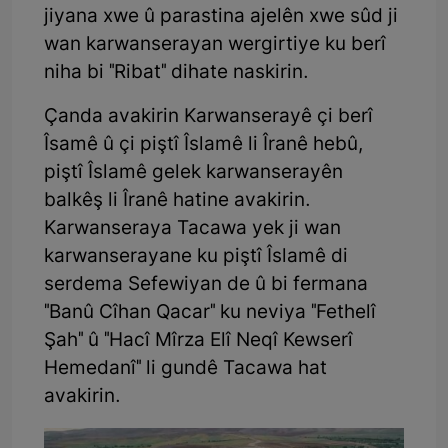
jiyana xwe û parastina ajelên xwe sûd ji
wan karwanserayan wergirtiye ku berî
niha bi "Ribat" dihate naskirin.
Çanda avakirin Karwanserayê çi berî
Îsamê û çi piştî Îslamê li Îranê hebû,
piştî Îslamê gelek karwanserayên
balkêş li Îranê hatine avakirin.
Karwanseraya Tacawa yek ji wan
karwanserayane ku piştî Îslamê di
serdema Sefewiyan de û bi fermana
"Banû Cîhan Qacar" ku neviya "Fethelî
Şah" û "Hacî Mîrza Elî Neqî Kewserî
Hemedanî" li gundê Tacawa hat
avakirin.