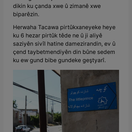
dikin ku çanda xwe û zimanê xwe
biparêzin.
Herwaha Tacawa pirtûkxaneyeke heye
ku 6 hezar pirtûk têde ne û ji aliyê
saziyên sivîl hatine damezirandin, ev û
çend taybetmendiyên din bûne sedem
ku ew gund bibe gundeke geştyarî.