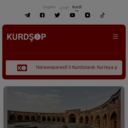
English
كوردی
Kurdî
Neteweperestî li Kurdistanê: Kurteya pêşveçûna diro