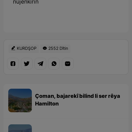
nûjenkirin
KURDŞOP
2552 Dîtin
Çoman, bajarekî bilind li ser rêya
Hamilton