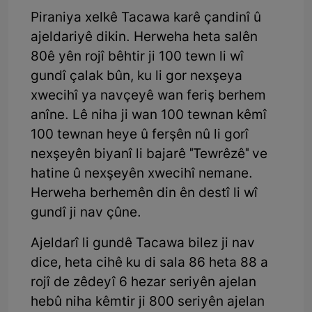
Piraniya xelkê Tacawa karê çandinî û
ajeldariyê dikin. Herweha heta salên
80ê yên rojî bêhtir ji 100 tewn li wî
gundî çalak bûn, ku li gor nexşeya
xwecihî ya navçeyê wan feriş berhem
anîne. Lê niha ji wan 100 tewnan kêmî
100 tewnan heye û ferşên nû li gorî
nexşeyên biyanî li bajarê "Tewrêzê" ve
hatine û nexşeyên xwecihî nemane.
Herweha berhemên din ên destî li wî
gundî ji nav çûne.
Ajeldarî li gundê Tacawa bilez ji nav
dice, heta cihê ku di sala 86 heta 88 a
rojî de zêdeyî 6 hezar seriyên ajelan
hebû niha kêmtir ji 800 seriyên ajelan