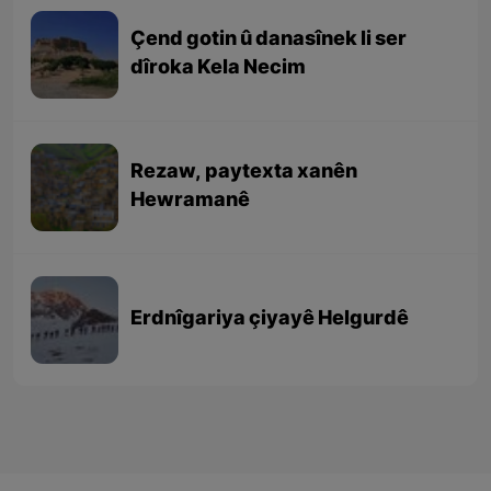
Çend gotin û danasînek li ser
dîroka Kela Necim
Rezaw, paytexta xanên
Hewramanê
Erdnîgariya çiyayê Helgurdê