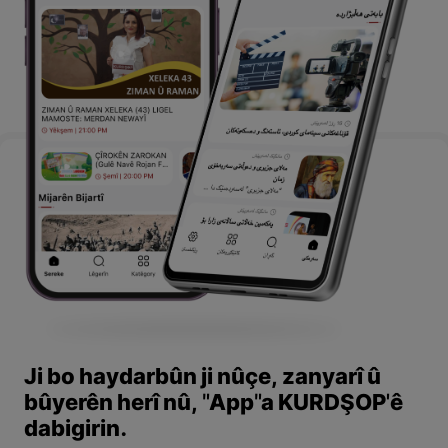
Ji bo haydarbûn ji nûçe, zanyarî û
bûyerên herî nû, "App"a KURDŞOP'ê
dabigirin.