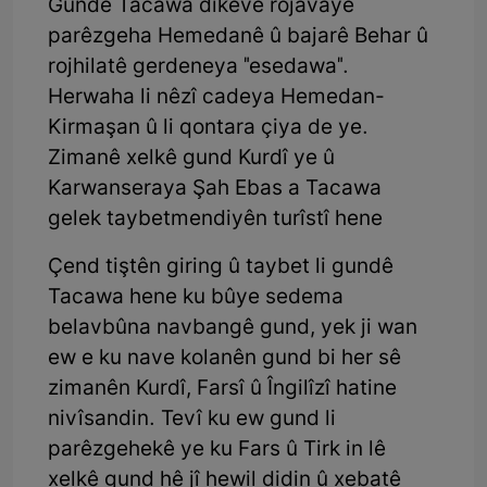
Gundê Tacawa dikeve rojavayê
parêzgeha Hemedanê û bajarê Behar û
rojhilatê gerdeneya "esedawa".
Herwaha li nêzî cadeya Hemedan-
Kirmaşan û li qontara çiya de ye.
Zimanê xelkê gund Kurdî ye û
Karwanseraya Şah Ebas a Tacawa
gelek taybetmendiyên turîstî hene
Çend tiştên giring û taybet li gundê
Tacawa hene ku bûye sedema
belavbûna navbangê gund, yek ji wan
ew e ku nave kolanên gund bi her sê
zimanên Kurdî, Farsî û Îngilîzî hatine
nivîsandin. Tevî ku ew gund li
parêzgehekê ye ku Fars û Tirk in lê
xelkê gund hê jî hewil didin û xebatê