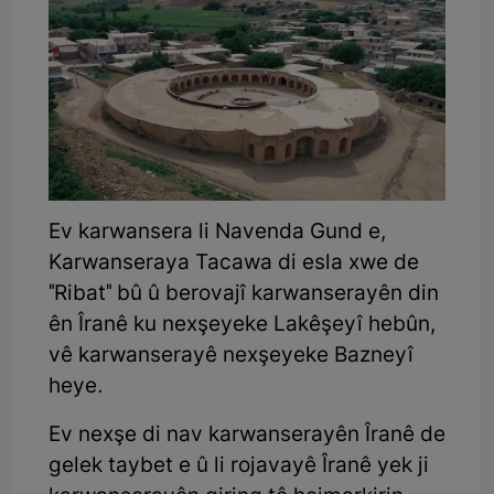
Ev karwansera li Navenda Gund e,
Karwanseraya Tacawa di esla xwe de
"Ribat" bû û berovajî karwanserayên din
ên Îranê ku nexşeyeke Lakêşeyî hebûn,
vê karwanserayê nexşeyeke Bazneyî
heye.
Ev nexşe di nav karwanserayên Îranê de
gelek taybet e û li rojavayê Îranê yek ji