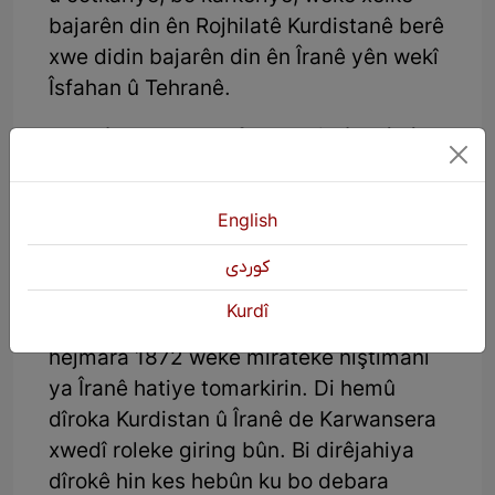
bajarên din ên Rojhilatê Kurdistanê berê
xwe didin bajarên din ên Îranê yên wekî
Îsfahan û Tehranê.
Gundê Tacawa derfeteke din ê turîstî
heye, Karwanseraya Tacawa ji
karwanserayên herî taybet ên Kurdistan
English
û Îranê ye.
كوردی
Kerwanseraya Tacawa
Kurdî
Ev kerwanseraye sala 1376 a rojî û bi
hejmara 1872 weke mîrateke nîştimanî
ya Îranê hatiye tomarkirin. Di hemû
dîroka Kurdistan û Îranê de Karwansera
xwedî roleke giring bûn. Bi dirêjahiya
dîrokê hin kes hebûn ku bo debara