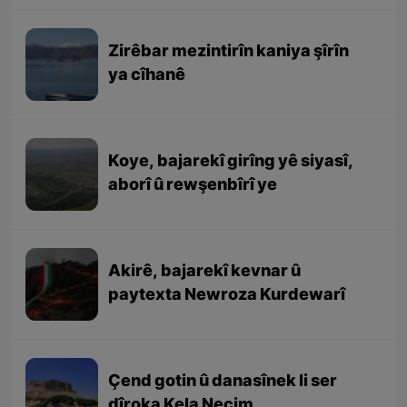
Zirêbar mezintirîn kaniya şîrîn
ya cîhanê
Koye, bajarekî girîng yê siyasî,
aborî û rewşenbîrî ye
Akirê, bajarekî kevnar û
paytexta Newroza Kurdewarî
Çend gotin û danasînek li ser
dîroka Kela Necim