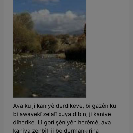
Ava ku ji kaniyê derdikeve, bi gazên ku
bi awayekî zelalî xuya dibin, ji kaniyê
diherike. Li gorî şêniyên herêmê, ava
kaniya zenbîl, ji bo dermankirina