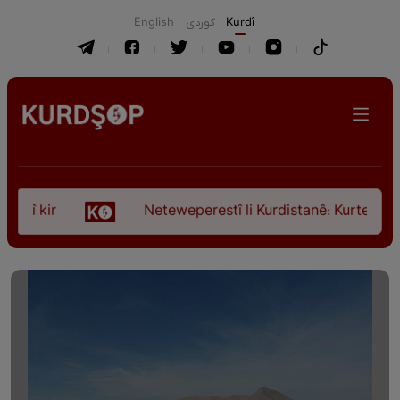
English
كوردی
Kurdî
kir
Neteweperestî li Kurdistanê: Kurteya pêşveçû