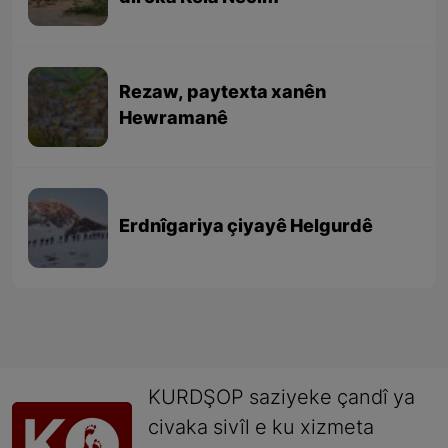
Rezaw, paytexta xanên
Hewramanê
Erdnîgariya çiyayê Helgurdê
KURDŞOP saziyeke çandî ya
civaka sivîl e ku xizmeta