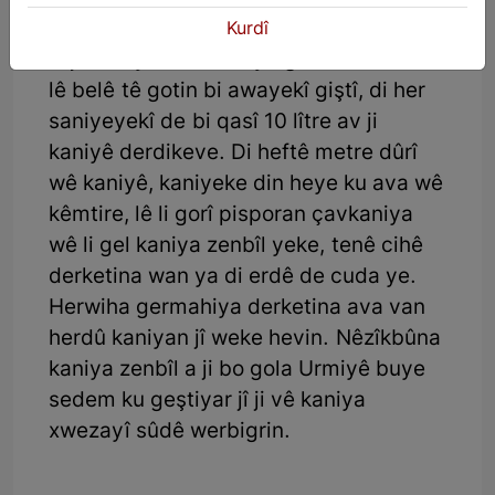
Derketina ava kaniya zenbîl ji ber
Kurdî
hişkesaliyên vê dawiyê gelekî kêm bibû
lê belê tê gotin bi awayekî giştî, di her
saniyeyekî de bi qasî 10 lître av ji
kaniyê derdikeve. Di heftê metre dûrî
wê kaniyê, kaniyeke din heye ku ava wê
kêmtire, lê li gorî pisporan çavkaniya
wê li gel kaniya zenbîl yeke, tenê cihê
derketina wan ya di erdê de cuda ye.
Herwiha germahiya derketina ava van
herdû kaniyan jî weke hevin. Nêzîkbûna
kaniya zenbîl a ji bo gola Urmiyê buye
sedem ku geştiyar jî ji vê kaniya
xwezayî sûdê werbigrin.