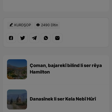
KURDŞOP
2490 Dîtin
Çoman, bajarekî bilind li ser rêya
Hamilton
Danasînek li ser Kela Nebî Hûrî