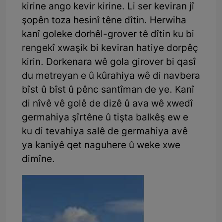
kirine ango kevir kirine. Li ser keviran jî
şopên toza hesinî têne dîtin. Herwiha
kanî goleke dorhêl-grover tê dîtin ku bi
rengekî xwaşik bi keviran hatiye dorpêç
kirin. Dorkenara wê gola girover bi qasî
du metreyan e û kûrahiya wê di navbera
bîst û bîst û pênc santîman de ye. Kanî
di nîvê vê golê de dizê û ava wê xwedî
germahiya şîrtêne û tişta balkêş ew e
ku di tevahiya salê de germahiya avê
ya kaniyê qet naguhere û weke xwe
dimîne.