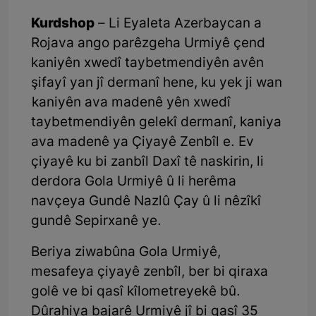
Kurdshop
– Li Eyaleta Azerbaycan a
Rojava ango parêzgeha Urmiyê çend
kaniyên xwedî taybetmendiyên avên
şifayî yan jî dermanî hene, ku yek ji wan
kaniyên ava madenê yên xwedî
taybetmendiyên gelekî dermanî, kaniya
ava madenê ya Çiyayê Zenbîl e. Ev
çiyayê ku bi zanbîl Daxî tê naskirin, li
derdora Gola Urmiyê û li herêma
navçeya Gundê Nazlû Çay û li nêzîkî
gundê Sepirxanê ye.
Beriya ziwabûna Gola Urmiyê,
mesafeya çiyayê zenbîl, ber bi qiraxa
golê ve bi qasî kîlometreyekê bû.
Dûrahiya bajarê Urmiyê jî bi qasî 35