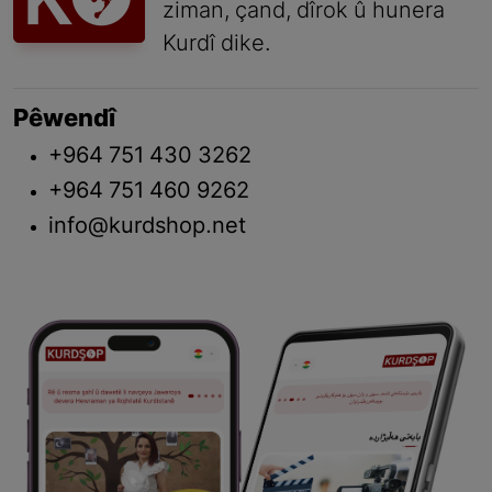
ziman, çand, dîrok û hunera
Kurdî dike.
Pêwendî
+964 751 430 3262
+964 751 460 9262
info@kurdshop.net