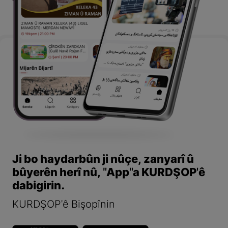
Ji bo haydarbûn ji nûçe, zanyarî û
bûyerên herî nû, "App"a KURDŞOP'ê
dabigirin.
KURDŞOP'ê Bişopînin