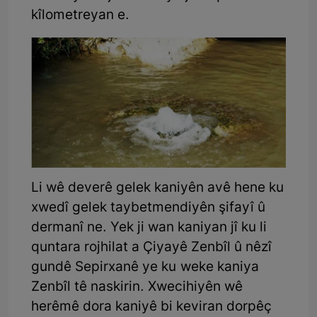
kîlometreyan e.
Li wê deverê gelek kaniyên avê hene ku
xwedî gelek taybetmendiyên şifayî û
dermanî ne. Yek ji wan kaniyan jî ku li
quntara rojhilat a Çiyayê Zenbîl û nêzî
gundê Sepirxanê ye ku weke kaniya
Zenbîl tê naskirin. Xwecihiyên wê
herêmê dora kaniyê bi keviran dorpêç