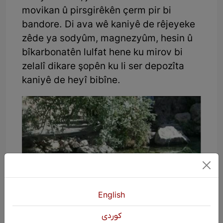
movikan û pirsgirêkên çerm pir bi
bandore. Di ava wê kaniyê de rêjeyeke
zêde ya sodyûm, magnezyûm, hesin û
bîkarbonatên lulfat hene ku mirov bi
zelalî dikare şopên ku li ser depozîta
kaniyê de heyî bibîne.
English
كوردی