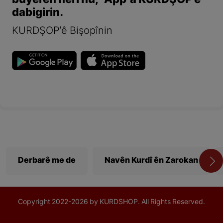
bûyerên herî nû, "App"a KURDŞOP'ê
dabigirin.
KURDŞOP'ê Bişopînin
Derbarê me de
Navên Kurdî ên Zarokan
Copyright
2022-
2026 by KURDSHOP. All Rights Reserved.