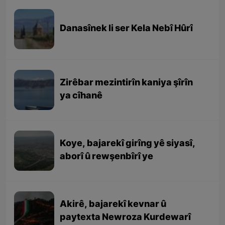
Danasînek li ser Kela Nebî Hûrî
Zirêbar mezintirîn kaniya şîrîn
ya cîhanê
Koye, bajarekî girîng yê siyasî,
aborî û rewşenbîrî ye
Akirê, bajarekî kevnar û
paytexta Newroza Kurdewarî