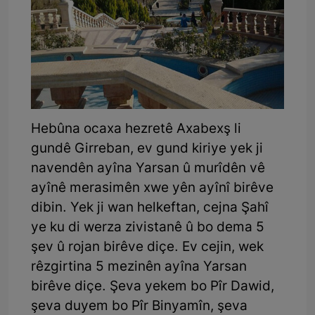
Hebûna ocaxa hezretê Axabexş li
gundê Girreban, ev gund kiriye yek ji
navendên ayîna Yarsan û murîdên vê
ayînê merasimên xwe yên ayînî birêve
dibin. Yek ji wan helkeftan, cejna Şahî
ye ku di werza zivistanê û bo dema 5
şev û rojan birêve diçe. Ev cejin, wek
rêzgirtina 5 mezinên ayîna Yarsan
birêve diçe. Şeva yekem bo Pîr Dawid,
şeva duyem bo Pîr Binyamîn, şeva