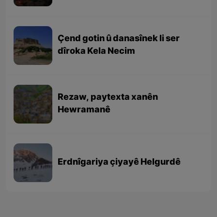
Çend gotin û danasînek li ser
dîroka Kela Necim
Rezaw, paytexta xanên
Hewramanê
Erdnîgariya çiyayê Helgurdê