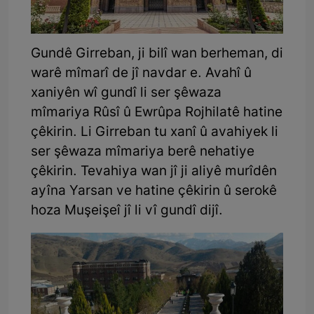
Gundê Girreban, ji bilî wan berheman, di
warê mîmarî de jî navdar e. Avahî û
xaniyên wî gundî li ser şêwaza
mîmariya Rûsî û Ewrûpa Rojhilatê hatine
çêkirin. Li Girreban tu xanî û avahiyek li
ser şêwaza mîmariya berê nehatiye
çêkirin. Tevahiya wan jî ji aliyê murîdên
ayîna Yarsan ve hatine çêkirin û serokê
hoza Muşeişeî jî li vî gundî dijî.