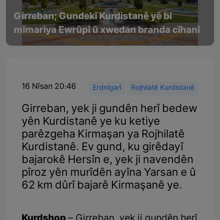
Girreban; Gundekî Kurdistanê yê bi
mîmariya Ewrûpî û xwedan branda cîhanî
16 Nîsan 20:46
Erdnîgarî
Rojhilatê Kurdistanê
Girreban, yek ji gundên herî bedew
yên Kurdistanê ye ku ketiye
parêzgeha Kirmaşan ya Rojhilatê
Kurdistanê. Ev gund, ku girêdayî
bajarokê Hersîn e, yek ji navendên
pîroz yên murîdên ayîna Yarsan e û
62 km dûrî bajarê Kirmaşanê ye.
Kurdshop
– Girreban, yek ji gundên herî