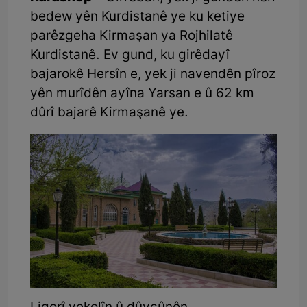
bedew yên Kurdistanê ye ku ketiye
parêzgeha Kirmaşan ya Rojhilatê
Kurdistanê. Ev gund, ku girêdayî
bajarokê Hersîn e, yek ji navendên pîroz
yên murîdên ayîna Yarsan e û 62 km
dûrî bajarê Kirmaşanê ye.