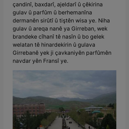
çandinî, baxdarî, ajeldarî û çêkirina
gulav û parfûm û berhemanîna
dermanên sirûtî û tiştên wisa ye. Niha
gulav û areqa nanê ya Girreban, wek
brandeke cîhanî tê nasîn û bo gelek
welatan tê hinardekirin û gulava
Girrebanê yek ji çavkaniyên parfûmên
navdar yên Fransî ye.