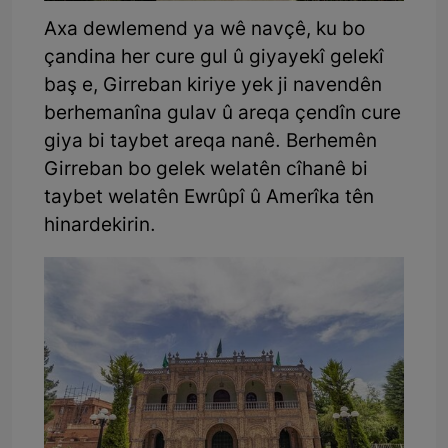
Axa dewlemend ya wê navçê, ku bo
çandina her cure gul û giyayekî gelekî
baş e, Girreban kiriye yek ji navendên
berhemanîna gulav û areqa çendîn cure
giya bi taybet areqa nanê. Berhemên
Girreban bo gelek welatên cîhanê bi
taybet welatên Ewrûpî û Amerîka tên
hinardekirin.