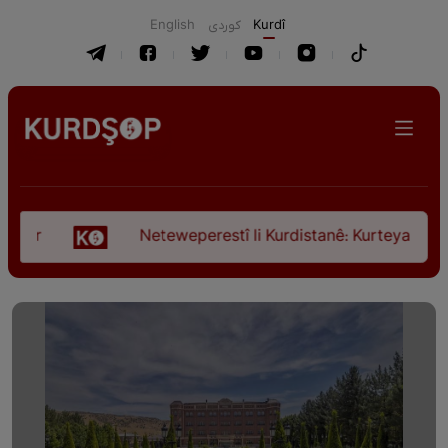
English
كوردی
Kurdî
Neteweperestî li Kurdistanê: Kurteya pêşveçûna dir