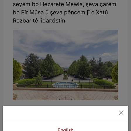
sêyem bo Hezaretê Mewla, şeva çarem
bo Pîr Mûsa û şeva pêncem jî o Xatû
Rezbar tê lidarxistin.
Ji bilî wê yekê ku Girreban, navendeke
ayînî û olî ye, bi sirûşta xwe balkêş û
bedew bûye yek ji navendên girîng yên
English