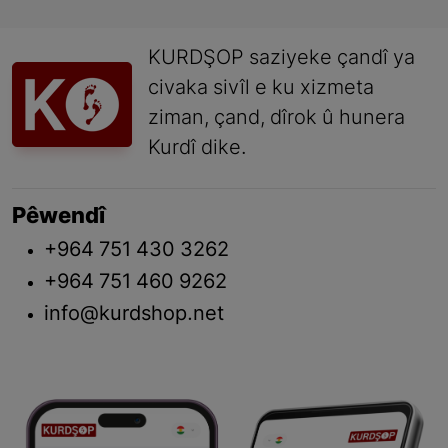
KURDŞOP saziyeke çandî ya
civaka sivîl e ku xizmeta
ziman, çand, dîrok û hunera
Kurdî dike.
Pêwendî
+964 751 430 3262
+964 751 460 9262
info@kurdshop.net