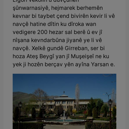
Ligorî vekolîn û dûvçûnên
şûnwarnasiyê, hejmarek berhemên
kevnar bi taybet çend bivirên kevir li vê
navçê hatine dîtin ku dîroka wan
vedigere 200 hezar sal berê û ev jî
nîşana kevndarbûna jiyanê ye li vê
navçê. Xelkê gundê Girreban, ser bi
hoza Ateş Beygî yan jî Muşeişeî ne ku
yek ji hozên berçav yên ayîna Yarsan e.