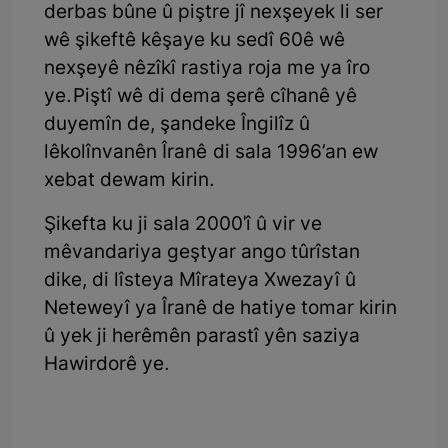
derbas bûne û piştre jî nexşeyek li ser
wê şikeftê kêşaye ku sedî 60ê wê
nexşeyê nêzîkî rastiya roja me ya îro
ye. Piştî wê di dema şerê cîhanê yê
duyemîn de, şandeke Îngilîz û
lêkolînvanên Îranê di sala 1996’an ew
xebat dewam kirin.
Şikefta ku ji sala 2000'î û vir ve
mêvandariya geştyar ango tûrîstan
dike, di lîsteya Mîrateya Xwezayî û
Neteweyî ya Îranê de hatiye tomar kirin
û yek ji herêmên parastî yên saziya
Hawirdorê ye.