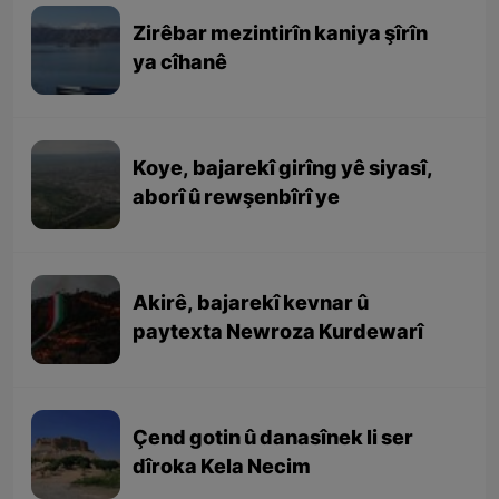
Zirêbar mezintirîn kaniya şîrîn
ya cîhanê
Koye, bajarekî girîng yê siyasî,
aborî û rewşenbîrî ye
Akirê, bajarekî kevnar û
paytexta Newroza Kurdewarî
Çend gotin û danasînek li ser
dîroka Kela Necim