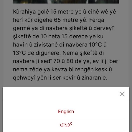
Kûrahiya golê 15 metre ye û cihê wê yê
herî kûr digehe 65 metre yê. Ferqa
germê ya di navbera şikeftê û derveyî
şikeftê de 10 heta 15 derece ye ku
havîn û zivistanê di navbera 10°C û
13°C de diguhere. Nema şikeftê di
navbera ji sedî 70 û 80 de ye, ev jî ji ber
nema zêde ya kevza bi rengên kesk û
qehweyî yên li ser kevir û zinaran e.
Derbarê taybetmendiyên vê şikefta
bêhempa de agahiyên din jî ev in:
Tê gotin ku 1000 sal beriya zayînê jî
English
mirovan di vê şikeftê de jiyan kirine.
كوردی