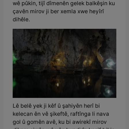
wê pûkin, tijî dîmenên gelek balkêşin ku
çavên mirov ji ber xemla xwe heyîrî
dihêle.
Lê belê yek ji kêf û şahiyên herî bi
kelecan ên vê şikeftê, raftînga li nava
gol û gomên avê, ku bi awirekî mirov