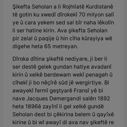
Şikefta Seholan a li Rojhilatê Kurdistanê
tê gotin ku xwedî dîrokekî 70 milyon salî
ye û cara yekem sed sal bîr naha lêkolîn
li ser hatine kirin. Ava şikefta Seholan
pir zelal û paqije û hin cîha kûrayiya wê
digehe heta 65 metreyan.
Dîroka dîtina şikeftê nediyare, ji ber li
ser destê gelek gundan hatiye avadanî
kirin û xelkê berdewam wekî penageh û
cîhekî ji bo nêçîrê sûd jê wergirtiye. Bi
awayekî fermî geştyarê Fransî yê bi
nave Jacques Demergan di salên 1892
heta 1896ê zayînî li gel xelkê gundê
Seholan dest bi çêkirina belem û qayîxê
kirine û bi wî awayî di ava nav şikeftê re