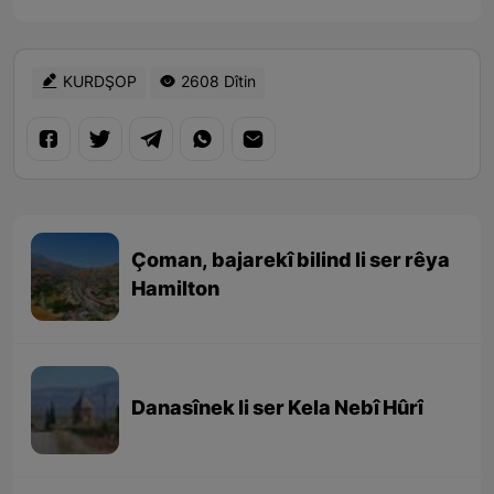
KURDŞOP
2608 Dîtin
Çoman, bajarekî bilind li ser rêya
Hamilton
Danasînek li ser Kela Nebî Hûrî