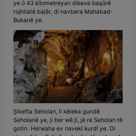
ye û 43 kîlometreyan dikeve başûrê
rojhilatê bajêr, di navbera Mahabad-
Bukanê ye.
Şikefta Seholan, li kêleka gundê
Seholanê ye, ji ber wê jî, jê re Seholan tê
gotin. Herwaha ev navekî kurdî ye. Di