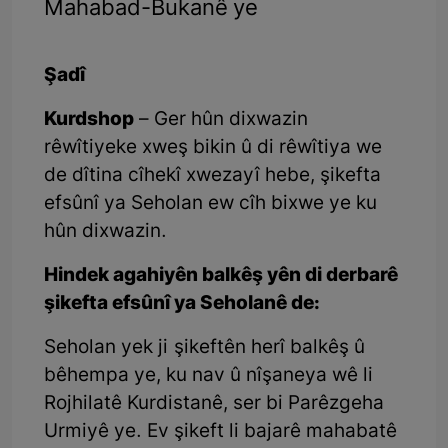
Mahabad-Bukanê ye
Şadî
Kurdshop
– Ger hûn dixwazin
rêwîtiyeke xweş bikin û di rêwîtiya we
de dîtina cîhekî xwezayî hebe, şikefta
efsûnî ya Seholan ew cîh bixwe ye ku
hûn dixwazin.
Hindek agahiyên balkêş yên di derbarê
şikefta efsûnî ya Seholanê de:
Seholan yek ji şikeftên herî balkêş û
bêhempa ye, ku nav û nîşaneya wê li
Rojhilatê Kurdistanê, ser bi Parêzgeha
Urmiyê ye. Ev şikeft li bajarê mahabatê