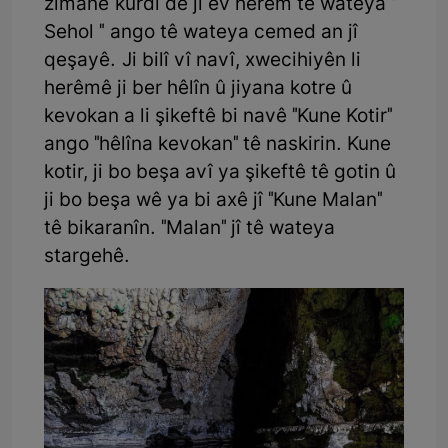
zimanê kurdî de jî ev herêm tê wateya "
Sehol " ango tê wateya cemed an jî
qeşayê. Ji bilî vî navî, xwecihiyên li
herêmê ji ber hêlîn û jiyana kotre û
kevokan a li şikeftê bi navê "Kune Kotir"
ango "hêlîna kevokan" tê naskirin. Kune
kotir, ji bo beşa avî ya şikeftê tê gotin û
ji bo beşa wê ya bi axê jî "Kune Malan"
tê bikaranîn. "Malan" jî tê wateya
stargehê.