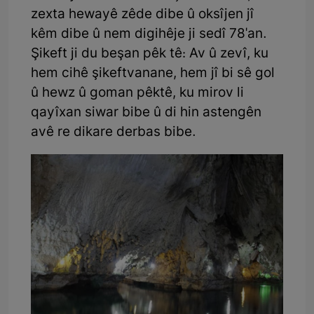
zexta hewayê zêde dibe û oksîjen jî
kêm dibe û nem digihêje ji sedî 78'an.
Şikeft ji du beşan pêk tê: Av û zevî, ku
hem cihê şikeftvanane, hem jî bi sê gol
û hewz û goman pêktê, ku mirov li
qayîxan siwar bibe û di hin astengên
avê re dikare derbas bibe.