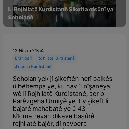
Li Rojhilatê Kurdistanê Şikefta efsûnî ya
Seholanê
12 Nîsan 21:54
Erdnîgarî
Rojhilatê Kurdistanê
Jîngeha Kurdistanê
Seholan yek ji şikeftên herî balkêş
û bêhempa ye, ku nav û nîşaneya
wê li Rojhilatê Kurdistanê, ser bi
Parêzgeha Urmiyê ye. Ev şikeft li
bajarê mahabatê ye û 43
kîlometreyan dikeve başûrê
rojhilatê bajêr, di navbera