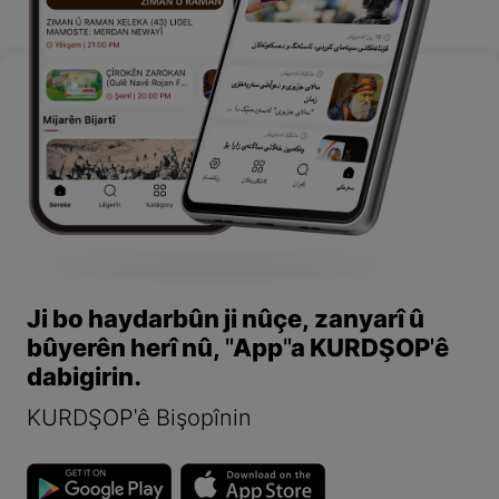
Ji bo haydarbûn ji nûçe, zanyarî û
bûyerên herî nû, "App"a KURDŞOP'ê
dabigirin.
KURDŞOP'ê Bişopînin