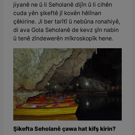
jiyanê ne û li Seholanê dijîn û li cihên
cuda yên şikeftê jî koxên hêlînan
çêkirine. Ji ber tarîtî û nebûna ronahiyê,
di ava Gola Seholanê de kevz şîn nabin
û tenê zîndewerên mîkroskopîk hene.
Şikefta Seholanê çawa hat kifş kirin?