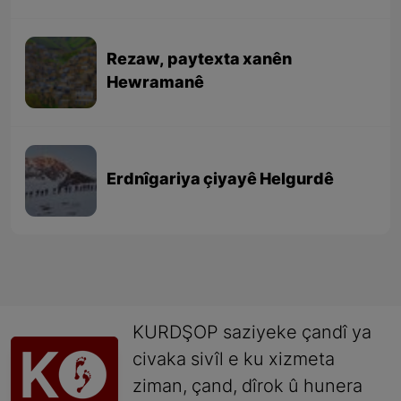
Rezaw, paytexta xanên
Hewramanê
Erdnîgariya çiyayê Helgurdê
KURDŞOP saziyeke çandî ya
civaka sivîl e ku xizmeta
ziman, çand, dîrok û hunera