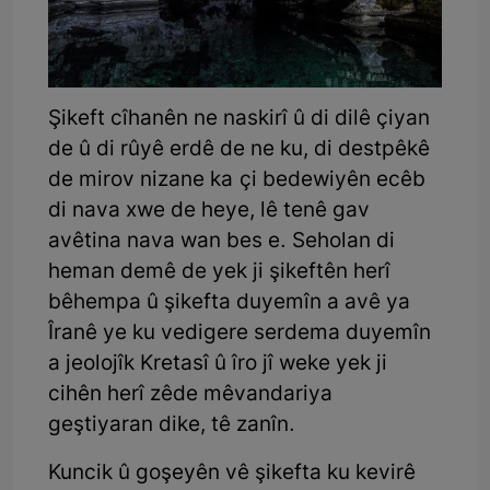
Şikeft cîhanên ne naskirî û di dilê çiyan
de û di rûyê erdê de ne ku, di destpêkê
de mirov nizane ka çi bedewiyên ecêb
di nava xwe de heye, lê tenê gav
avêtina nava wan bes e. Seholan di
heman demê de yek ji şikeftên herî
bêhempa û şikefta duyemîn a avê ya
Îranê ye ku vedigere serdema duyemîn
a jeolojîk Kretasî û îro jî weke yek ji
cihên herî zêde mêvandariya
geştiyaran dike, tê zanîn.
Kuncik û goşeyên vê şikefta ku kevirê