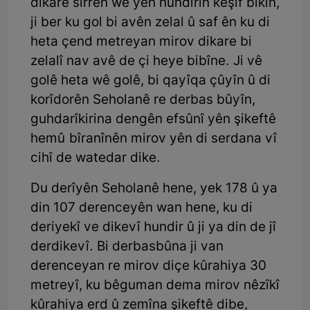
dikare sirrên wê yên hundirîn keşif bikin,
ji ber ku gol bi avên zelal û saf ên ku di
heta çend metreyan mirov dikare bi
zelalî nav avê de çi heye bibîne. Ji vê
golê heta wê golê, bi qayîqa çûyîn û di
korîdorên Seholanê re derbas bûyîn,
guhdarîkirina dengên efsûnî yên şikeftê
hemû bîranînên mirov yên di serdana vî
cihî de watedar dike.
Du derîyên Seholanê hene, yek 178 û ya
din 107 derenceyên wan hene, ku di
deriyekî ve dikevî hundir û ji ya din de jî
derdikevî. Bi derbasbûna ji van
derenceyan re mirov diçe kûrahiya 30
metreyî, ku bêguman dema mirov nêzîkî
kûrahiya erd û zemîna şikeftê dibe,