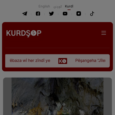
English
كوردی
Kurdî
za wî her zîndî ye
Pêşangeha “Jîlemo” li Hewlêrê