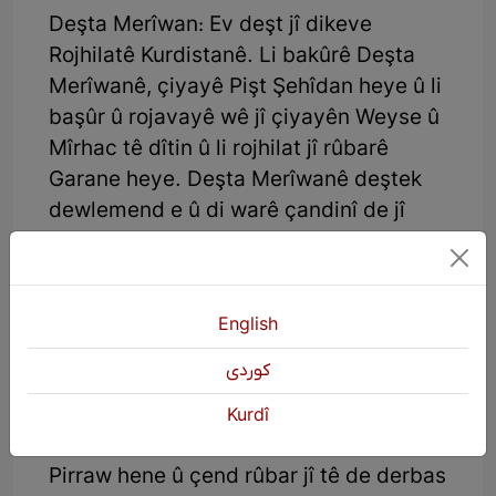
Deşta Merîwan: Ev deşt jî dikeve
Rojhilatê Kurdistanê. Li bakûrê Deşta
Merîwanê, çiyayê Pişt Şehîdan heye û li
başûr û rojavayê wê jî çiyayên Weyse û
Mîrhac tê dîtin û li rojhilat jî rûbarê
Garane heye. Deşta Merîwanê deştek
dewlemend e û di warê çandinî de jî
xwedan pêgeheke mezin e, navgîna
bilindahiya wê ji asta deryayê jî derdora
1250-1360 metran e.
English
Deşta Sehene û Kirmaşan: Ev deşt jî
كوردی
wek deştên din yên Kurdistanê, deştek
pan û berîn e û panahiya wê digehe 90
Kurdî
km. Li bakûrê wê deştê, çiyayên Şaho û
Pirraw hene û çend rûbar jî tê de derbas