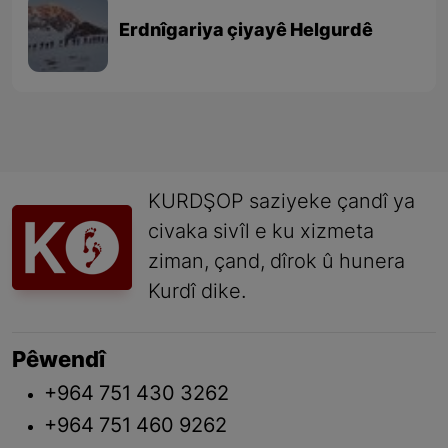
Erdnîgariya çiyayê Helgurdê
KURDŞOP saziyeke çandî ya
civaka sivîl e ku xizmeta
ziman, çand, dîrok û hunera
Kurdî dike.
Pêwendî
+964 751 430 3262
+964 751 460 9262