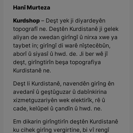
Hanî Murteza
Kurdshop
– Deşt yek ji diyardeyên
topografî ne. Deştên Kurdistanê ji gelek
aliyan de xwedan girîngî û nirxa xwe ya
taybet in; girîngî di warê nîştecêbûn,
aborî û siyasî û hwd. de. Ji ber wê jî
deşt, girîngtirîn beşa topografiya
Kurdistanê ne.
Deşt li Kurdistanê, navendên girîng ên
avedanî û geştûguzar û dabînkirina
xizmetguzariyên wek elektirîk, rê û
cade, kelûpel û çandîn û hwd. ne.
Em dikarin girîngtirîn deştên Kurdistanê
ku cihek girîng vergirtine, bi vî rengî