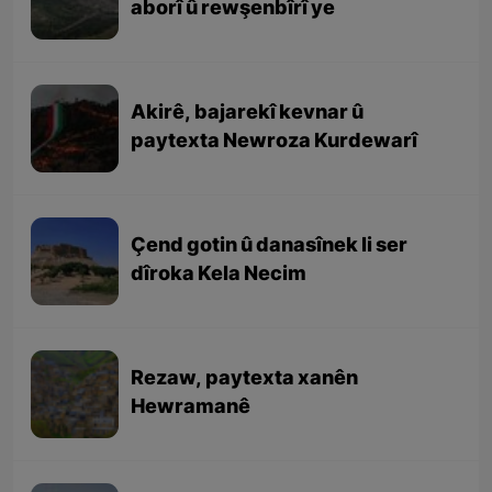
aborî û rewşenbîrî ye
Akirê, bajarekî kevnar û
paytexta Newroza Kurdewarî
Çend gotin û danasînek li ser
dîroka Kela Necim
Rezaw, paytexta xanên
Hewramanê