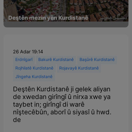
Deştên mezin yên Kurdistanê
26 Adar 19:14
Erdnîgarî
Bakurê Kurdistanê
Başûrê Kurdistanê
Rojhilatê Kurdistanê
Rojavayê Kurdistanê
Jîngeha Kurdistanê
Deştên Kurdistanê ji gelek aliyan
de xwedan girîngî û nirxa xwe ya
taybet in; girîngî di warê
nîştecêbûn, aborî û siyasî û hwd.
de