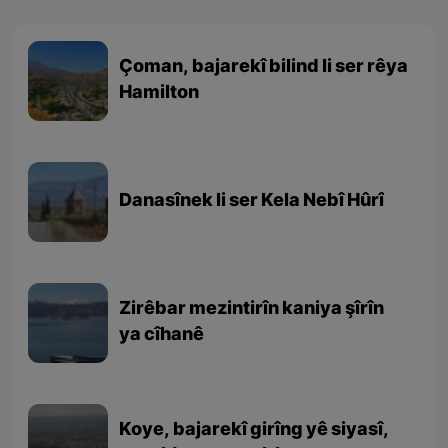
Çoman, bajarekî bilind li ser rêya
Hamilton
Danasînek li ser Kela Nebî Hûrî
Zirêbar mezintirîn kaniya şîrîn
ya cîhanê
Koye, bajarekî girîng yê siyasî,