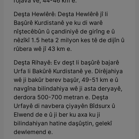
rojava ve, 44-46 km e.
Deşta Hewlêrê: Deşta Hewlêrê jî li
Başûrê Kurdistanê ye ku di warê
nîştecêbûn û çandiniyê de girîng e û
nêzîkî 1.5 heta 2 milyon kes tê de dijîn û
rûbera wê jî 43 km e.
Deşta Rihayê: Ev deşt li başûrê bajarê
Urfa li Bakûrê Kurdistanê ye. Dirêjahiya
wê ji bakûr berev başûr, 49-51 km e û
navgîna bilindahiya wê ji asta deryayê,
derdora 500-700 metran e. Deşta
Urfayê di navbera çiyayên Bîdsurx û
Elwend de e û ji ber ku axa ku ji
bilindahiyan hatine daşûştin, gelekî
dewlemend e.