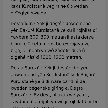
xaka Kurdistanê vegirtine û xwedan
girîngiya xwe ne.
Deşta Îdirê: Yek ji deştên dewlemend
yên Bakûrê Kurdistanê ye ku li rojhilat di
navbera 600-800 metran ji asta derya
bilind e û heta mirov berev rojava ve
biçe, bilindahiya wê zêdetir dibe û
digehê nêzîkî 1000-1200 metran.
Deşta Şarezûr: Yek ji deştên din yên
dewlemend yên Kurdistanê ku li Başûrê
Kurdistanê ye û di warê çandinî de
xwedan pêgeheke girîng e, Deşta
Şarezûr e. Ev deşt, bi axa xwe ya reş
navdar e û dirêjahiya wê ji rojhilat ber bi