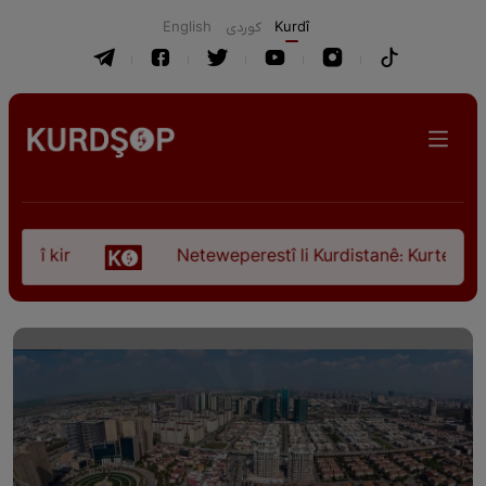
English
كوردی
Kurdî
î kir
Neteweperestî li Kurdistanê: Kurteya pêşve