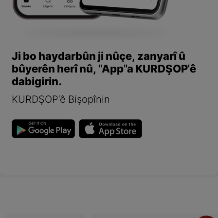
Ji bo haydarbûn ji nûçe, zanyarî û
bûyerên herî nû, "App"a KURDŞOP'ê
dabigirin.
KURDŞOP'ê Bişopînin