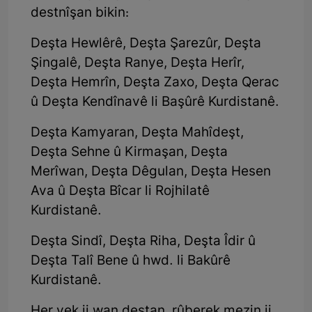
destnîşan bikin:
Deşta Hewlêrê, Deşta Şarezûr, Deşta
Şingalê, Deşta Ranye, Deşta Herîr,
Deşta Hemrîn, Deşta Zaxo, Deşta Qerac
û Deşta Kendînavê li Başûrê Kurdistanê.
Deşta Kamyaran, Deşta Mahîdeşt,
Deşta Sehne û Kirmaşan, Deşta
Merîwan, Deşta Dêgulan, Deşta Hesen
Ava û Deşta Bîcar li Rojhilatê
Kurdistanê.
Deşta Sindî, Deşta Riha, Deşta Îdir û
Deşta Talî Bene û hwd. li Bakûrê
Kurdistanê.
Her yek ji wan deştan, rûberek mezin ji