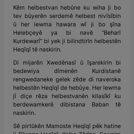
Kêm helbestvan hebûne ku wiha ji bo
tev bûyerên serdemê helbest nivîsîbin
û her lewma hawara wî ji bo şîna
Helebçeyê ya bi navê “Beharî
Kurdewarî” bi yek ji bilindtirîn helbestên
Heqîqî tê naskirin.
Di mijarên Xwedênasî û îşarekirin bi
bedewiya dîmenên Kurdistanê
rengwedaneke gelek zêde di naveroka
helbestên Heqîqî de hebûye. Her lewma
jî diçe rêza helbestvanên kilasîkî ku
berdewamkerê dibistana Baban tê
naskirin.
Sê pirtûkên Mamoste Heqîqî pêk hatine