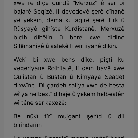
xwe re diçe gundê “Merxuz” ê ser bi
bajarê Seqizê, li devedevê şerê cîhanê
yê yekem, dema ku agirê şerê Tirk û
Rûsyayê gihîşte Kurdistanê, Merxuzê
bicih dihêlin û berê xwe didine
Silêmaniyê û salekê li wir jiyanê dikin.
Wekî bi xwe behs dike, piştî ku
vegeriyane Rojhilatê, li cem bavê xwe
Gulîstan û Bustan û Kîmyaya Seadet
dixwîne. Di çardeh saliya xwe de hesta
wî ya helbestî diheje û yekem helbestên
wî têne ser kaxezê:
Be nûkî tîrî mujgant şehîd û dil
birîndarim