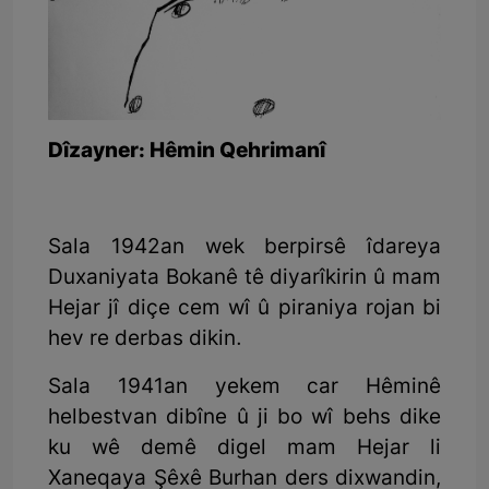
Dîzayner: Hêmin Qehrimanî
Sala 1942an wek berpirsê îdareya
Duxaniyata Bokanê tê diyarîkirin û mam
Hejar jî diçe cem wî û piraniya rojan bi
hev re derbas dikin.
Sala 1941an yekem car Hêminê
helbestvan dibîne û ji bo wî behs dike
ku wê demê digel mam Hejar li
Xaneqaya Şêxê Burhan ders dixwandin,