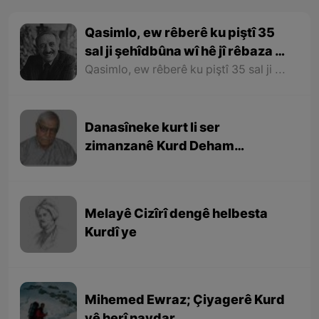
Qasimlo, ew rêberê ku piştî 35
sal ji şehîdbûna wî hê jî rêbaza wî
her zîndî ye
Qasimlo, ew rêberê ku piştî 35 sal ji şehîdbûna wî hê jî rêbaza wî her zîndî ye
Danasîneke kurt li ser
zimanzanê Kurd Deham
Ebdulfetah
Melayê Cizîrî dengê helbesta
Kurdî ye
Mihemed Ewraz; Çiyagerê Kurd