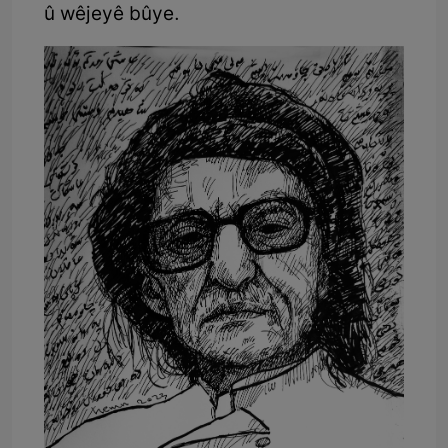
û wêjeyê bûye.