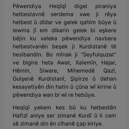
Pêwendiya Heqîqî digel piraniya
helbestavnê serdema xwe ji rêya
helbest û dîdar ve gelek qahîm bûye û
lewma jî em dikarin gelek bi eşkere
bêjin ku xeleka pêwendiya navbera
helbestvanên beşek ji Kurdistanê tê
hesibandin. Bo mînak ji “Seyfulquzat”
ve bigire heta Awat, Xalemîn, Hejar,
Hêmin, Siware, Mihemedê Qazî,
Gulşenê Kurdistanî, Şipirze û dehan
kesayetiyên din hatin û çûna wî kirine û
pêwendiya wan bi wî re hebûye.
Heqîqî yekem kes bû ku helbestên
Hafizî aniye ser zimanê Kurdî û li cem
sê zimanê din ên cîhanê çap kiriye.