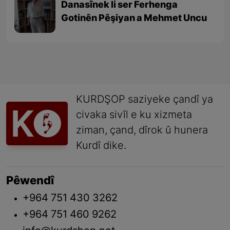
Danasînek li ser Ferhenga
Gotinên Pêşiyan a Mehmet Uncu
KURDŞOP saziyeke çandî ya
civaka sivîl e ku xizmeta
ziman, çand, dîrok û hunera
Kurdî dike.
Pêwendî
+964 751 430 3262
+964 751 460 9262