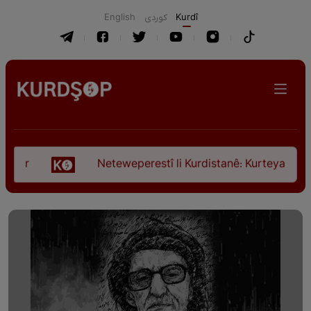
English
كوردی
Kurdî
Neteweperestî li Kurdistanê: Kurteya pêşveçûna 