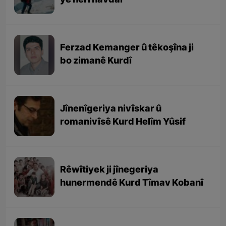
yê herî navdar
Ferzad Kemanger û têkoşîna ji
bo zimanê Kurdî
Jînenîgeriya nivîskar û
romanivîsê Kurd Helîm Yûsif
Rêwîtiyek ji jînegeriya
hunermendê Kurd Tîmav Kobanî