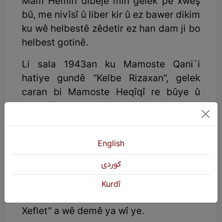
Mam Hêmin dibêje min gelek pê xweş
bû, me nivîsî û liber kir û ez bawer dikim
ku wê helbestê zêdetir ez han dam ji bo
helbest gotinê.
Li sala 1943an ku Mamoste Qani`i
hatiye gundê “Kelbe Rizaxan”, gelek
caran bi Mamoste Heqîqî re bûye û
kombûna wan hebûye.
Serhildana Komara Kurdistanê li
Mehabadê, Heqîqî jî dixe cem qada
English
xebatkarên warê kultûra wê beşê di
كوردی
dîroka Kurdistanê de û her lewma jî bi
nasnavê “E. Huner” li kovara Helale
Kurdî
çalakiyan bi rê ve dibe. Helbesta “Xewî
Xeflet” a wê demê ya wî ye.