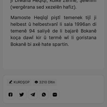
ji Dîwana Heqîqî, Kolke Zêrîne, Şewnim
(wergêrana sed xezelên hafiz).
Mamoste Heqîqî piştî temenek tijî ji
helbest û helbestvanî li sala 1996an di
temenê 94 saliyê de li bajarê Bokanê
koça dawî kir û termê wî li goristana
Bokanê bi axê hate spartin.
KURDŞOP
3210 Dîtin