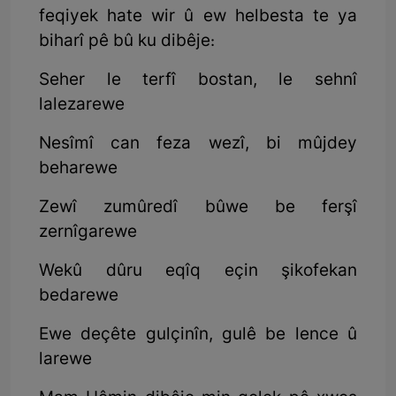
feqiyek hate wir û ew helbesta te ya
biharî pê bû ku dibêje:
Seher le terfî bostan, le sehnî
lalezarewe
Nesîmî can feza wezî, bi mûjdey
beharewe
Zewî zumûredî bûwe be ferşî
zernîgarewe
Wekû dûru eqîq eçin şikofekan
bedarewe
Ewe deçête gulçinîn, gulê be lence û
larewe