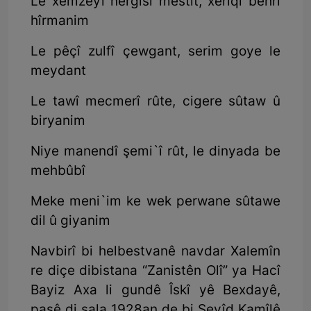
Le xemzeyî nergisî mestit, xerîqî behrî
hîrmanim
Le pêçî zulfî çewgant, serim goye le
meydant
Le tawî mecmerî rûte, cigere sûtaw û
biryanim
Niye manendî şemi`î rût, le dinyada be
mehbûbî
Meke meni`im ke wek perwane sûtawe
dil û giyanim
Navbirî bi helbestvanê navdar Xalemîn
re diçe dibistana “Zanistên Olî” ya Hacî
Bayiz Axa li gundê Îskî yê Bexdayê,
paşê di sala 1928an de bi Seyîd Kamîlê