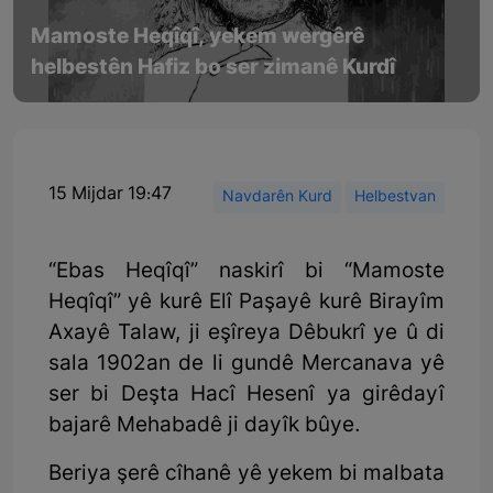
Mamoste Heqîqî, yekem wergêrê
helbestên Hafiz bo ser zimanê Kurdî
15 Mijdar 19:47
Navdarên Kurd
Helbestvan
“Ebas Heqîqî” naskirî bi “Mamoste
Heqîqî” yê kurê Elî Paşayê kurê Birayîm
Axayê Talaw, ji eşîreya Dêbukrî ye û di
sala 1902an de li gundê Mercanava yê
ser bi Deşta Hacî Hesenî ya girêdayî
bajarê Mehabadê ji dayîk bûye.
Beriya şerê cîhanê yê yekem bi malbata