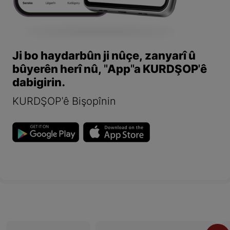
Ji bo haydarbûn ji nûçe, zanyarî û
bûyerên herî nû, "App"a KURDŞOP'ê
dabigirin.
KURDŞOP'ê Bişopînin