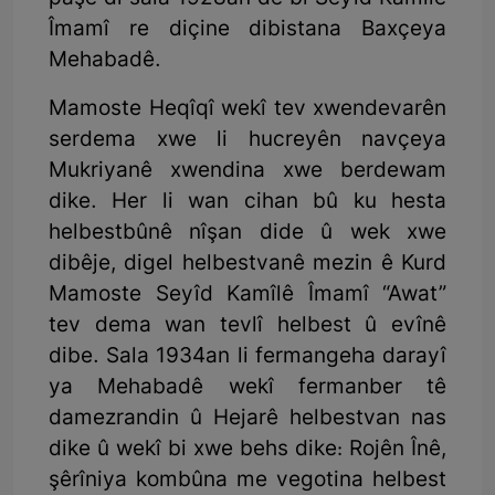
Îmamî re diçine dibistana Baxçeya
Mehabadê.
Mamoste Heqîqî wekî tev xwendevarên
serdema xwe li hucreyên navçeya
Mukriyanê xwendina xwe berdewam
dike. Her li wan cihan bû ku hesta
helbestbûnê nîşan dide û wek xwe
dibêje, digel helbestvanê mezin ê Kurd
Mamoste Seyîd Kamîlê Îmamî “Awat”
tev dema wan tevlî helbest û evînê
dibe. Sala 1934an li fermangeha darayî
ya Mehabadê wekî fermanber tê
damezrandin û Hejarê helbestvan nas
dike û wekî bi xwe behs dike: Rojên Înê,
şêrîniya kombûna me vegotina helbest