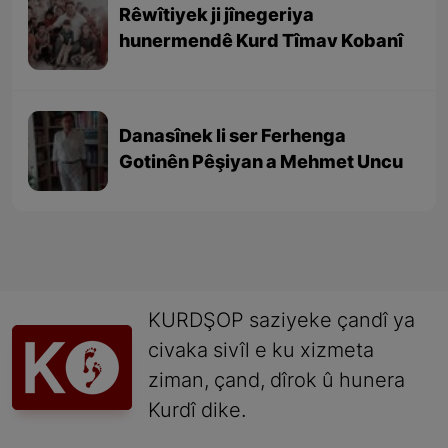
Rêwîtiyek ji jînegeriya
hunermendê Kurd Tîmav Kobanî
Danasînek li ser Ferhenga
Gotinên Pêşiyan a Mehmet Uncu
KURDŞOP saziyeke çandî ya
civaka sivîl e ku xizmeta
ziman, çand, dîrok û hunera
Kurdî dike.