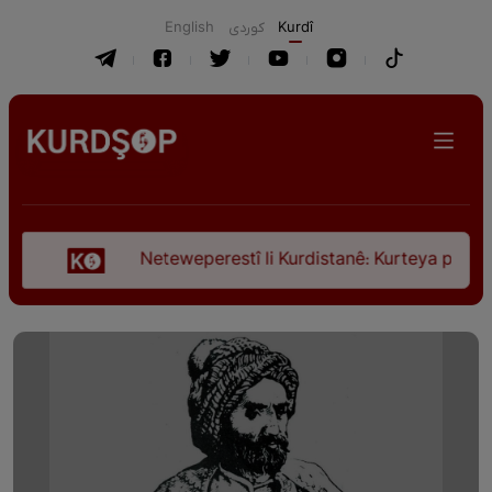
English
كوردی
Kurdî
Neteweperestî li Kurdistanê: Kurteya pêşveçûna dir