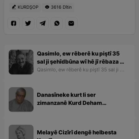
KURDŞOP
3616 Dîtin
Qasimlo, ew rêberê ku piştî 35
sal ji şehîdbûna wî hê jî rêbaza wî
her zîndî ye
Qasimlo, ew rêberê ku piştî 35 sal ji şehîdbûna wî hê jî rêbaza wî her zîndî ye
Danasîneke kurt li ser
zimanzanê Kurd Deham
Ebdulfetah
Melayê Cizîrî dengê helbesta