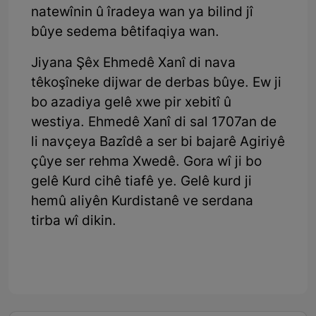
natewînin û îradeya wan ya bilind jî
bûye sedema bêtifaqiya wan.
Jiyana Şêx Ehmedê Xanî di nava
têkoşîneke dijwar de derbas bûye. Ew ji
bo azadiya gelê xwe pir xebitî û
westiya. Ehmedê Xanî di sal 1707an de
li navçeya Bazîdê a ser bi bajarê Agiriyê
çûye ser rehma Xwedê. Gora wî ji bo
gelê Kurd cihê tiafê ye. Gelê kurd ji
hemû aliyên Kurdistanê ve serdana
tirba wî dikin.