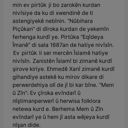
min ev pirtûk ji bo zarokên kurdan
nivîsiye da ku di xwendinê de ti
astengiyekê nebînin. “Nûbihara
Piçûkan” di dîroka kurdan de yekemîn
ferhenga kurdî ye. Pirtûka “Eqîdeya
Îmanê” di sala 1687an de hatiye nivîsîn.
Ev pirtûk li ser mercên Îslamê hatiye
nivîsîn. Zanistên Îslamî bi zimanê kurdî
şirove kiriye. Ehmedê Xanî zimanê kurdî
gihandiye astekê ku mirov dikare di
perwerdehiya olî de jî bi kar bîne. “Mem
û Zîn”: Ev çîroka evîndarî û
nîştimanperwerî û herwisa folklora
netewa kurd e. Berhema Mem û Zîn
evîndarî ye û hem jî asta wêjeya kurdî
nîşan dide.