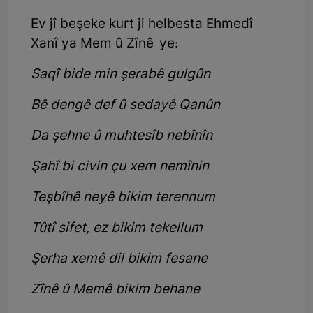
Ev jî beşeke kurt ji helbesta Ehmedî
Xanî ya Mem û Zînê ye:
Saqî bide min şerabê gulgûn
Bê dengê def û sedayê Qanûn
Da şehne û muhtesîb nebînîn
Şahî bi civin çu xem nemînin
Teşbîhê neyê bikim terennum
Tûtî sifet, ez bikim tekellum
Şerha xemê dil bikim fesane
Zînê û Memê bikim behane