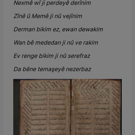
Nexmê wî ji perdeyê derînim
Zînê û Memê ji nû vejînim
Derman bikim ez, ewan dewakim
Wan bê mededan ji nû ve rakim
Ev renge bikim ji nû serefraz
Da bêne temaşeyê nezerbaz