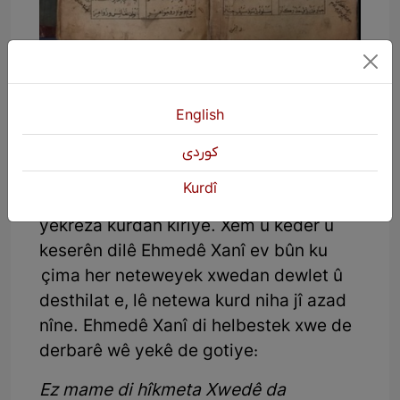
Ehmedê Xanî hertimî li ser mijara
pirsgirêka perçebûna civak û
English
erdnîgariya Kurdistanê sekiniye û di
helbestên xwe de bi awayekî hostayî
كوردی
behs kiriye û mêrxasiya kurdan daye
Kurdî
xuya û hertim banga yekgirtin û
yekrêza kurdan kiriye. Xem û keder û
keserên dilê Ehmedê Xanî ev bûn ku
çima her neteweyek xwedan dewlet û
desthilat e, lê netewa kurd niha jî azad
nîne. Ehmedê Xanî di helbestek xwe de
derbarê wê yekê de gotiye:
Ez mame di hîkmeta Xwedê da