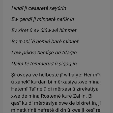
Hindî ji cesaretê xeyûrin
Ew çendî ji minnetê nefûr in
Ev xîret û ev ûlûwwê hîmmet
Bo mani`ê hemlê barê minnet
Lew pêkve hemîşe bê tifaqin
Daîm bi temmerud û şiqaq in
Şiroveya vê helbestê jî wiha ye: Her mîr
û xanekî kurdan bi mêrxasiya xwe mîna
Hatemî Taî ne û di mêrxasî û zîrekatiya
xwe de mîna Rostemê kurê Zal in. Bi
qasî ku di mêrxasiya xwe de bixîret in, ji
minetkirinê nefretê dikin û xwe ji kesî re