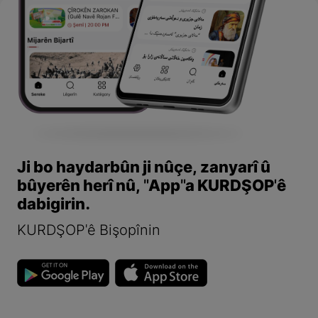
Ji bo haydarbûn ji nûçe, zanyarî û
bûyerên herî nû, "App"a KURDŞOP'ê
dabigirin.
KURDŞOP'ê Bişopînin