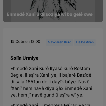
Ehmedê Xanî û dilsoziya wî bo gelê xwe
15 Cotmeh 18:00
Navdarên Kurd
Helbestvan
Solîn Urmiye
Ehmedê Xanî Kurê Îlyasê kurê Rostem
Beg e, ji eşîra Xanî ye, li bajarê Bazîdê
di sala 1651an de ji dayîk bûye. Navê
"Xanî" hem navê diya Şêx Ehmedê Xanî
ye, hem jî navê gund û eşîra wî ye.
Ehmedê Xanî, ji medresa Mûradiye ya