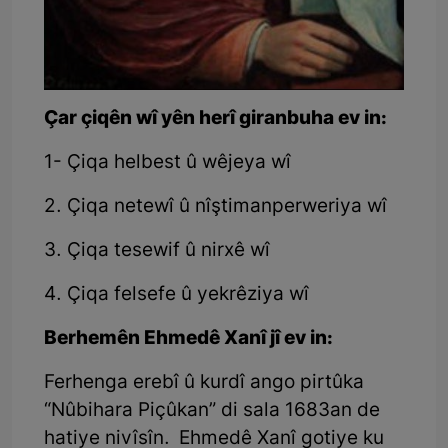
Çar çiqên wî yên herî giranbuha ev in:
1- Çiqa helbest û wêjeya wî
2. Çiqa netewî û nîştimanperweriya wî
3. Çiqa tesewif û nirxê wî
4. Çiqa felsefe û yekrêziya wî
Berhemên Ehmedê Xanî jî ev in:
Ferhenga erebî û kurdî ango pirtûka
“Nûbihara Piçûkan” di sala 1683an de
hatiye nivîsîn. Ehmedê Xanî gotiye ku