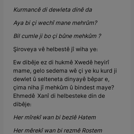
Kurmancê di dewleta dinê da
Aya bi çi wechî mane mehrûm?
Bil cumle ji bo çi bûne mehkûm ?
Şiroveya vê helbestê jî wiha ye:
Ew dibêje ez di hukmê Xwedê heyirî
mame, gelo sedema wê çi ye ku kurd ji
dewlet û selteneta dinyayê bêpar e,
çima niha jî mehkûm û bindest maye?
Ehmedê Xanî di helbesteke din de
dibêje:
Her mîrekî wan bi bezlê Hatem
Her mêrekî wan bi rezmê Rostem