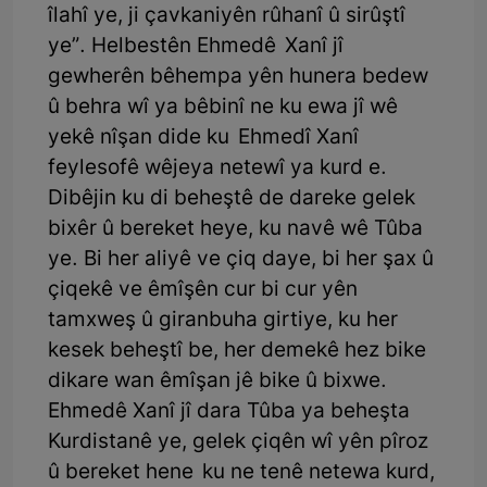
îlahî ye, ji çavkaniyên rûhanî û sirûştî
ye”. Helbestên Ehmedê Xanî jî
gewherên bêhempa yên hunera bedew
û behra wî ya bêbinî ne ku ewa jî wê
yekê nîşan dide ku Ehmedî Xanî
feylesofê wêjeya netewî ya kurd e.
Dibêjin ku di beheştê de dareke gelek
bixêr û bereket heye, ku navê wê Tûba
ye. Bi her aliyê ve çiq daye, bi her şax û
çiqekê ve êmîşên cur bi cur yên
tamxweş û giranbuha girtiye, ku her
kesek beheştî be, her demekê hez bike
dikare wan êmîşan jê bike û bixwe.
Ehmedê Xanî jî dara Tûba ya beheşta
Kurdistanê ye, gelek çiqên wî yên pîroz
û bereket hene ku ne tenê netewa kurd,