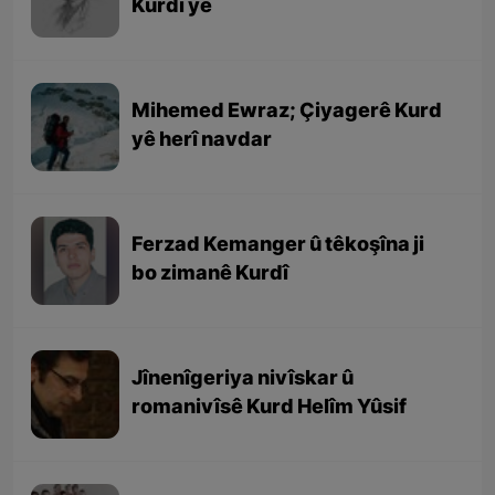
Kurdî ye
Mihemed Ewraz; Çiyagerê Kurd
yê herî navdar
Ferzad Kemanger û têkoşîna ji
bo zimanê Kurdî
Jînenîgeriya nivîskar û
romanivîsê Kurd Helîm Yûsif