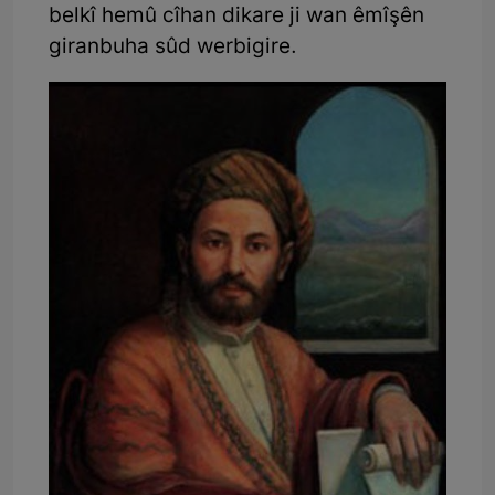
belkî hemû cîhan dikare ji wan êmîşên
giranbuha sûd werbigire.