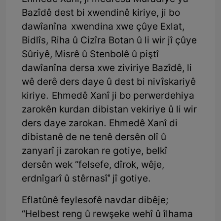
Bazîdê dest bi xwendinê kiriye, ji bo
dawîanîna xwendina xwe çûye Exlat,
Bidlîs, Riha û Cizîra Botan û li wir jî çûye
Sûriyê, Misrê û Stenbolê û piştî
dawîanîna dersa xwe ziviriye Bazîdê, li
wê derê ders daye û dest bi nivîskariyê
kiriye. Ehmedê Xanî ji bo perwerdehiya
zarokên kurdan dibistan vekiriye û li wir
ders daye zarokan. Ehmedê Xanî di
dibistanê de ne tenê dersên olî û
zanyarî ji zarokan re gotiye, belkî
dersên wek “felsefe, dîrok, wêje,
erdnîgarî û stêrnasî" jî gotiye.
Eflatûnê feylesofê navdar dibêje;
“Helbest reng û rewşeke wehî û îlhama