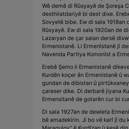
Wê demê di Rûsyayê de Şoreşa C
desthilatdariyê bi dest dixe. Ereb
Sovyetê bibe. Ew di sala 1918an
Rûsyayê. Ew di sala 1920an de d
Lazaryan de çar salan dersê dixw
Ermenistanê. Li Ermenîstanê jî dest
Navenda Partiya Komonîst a Erme
Erebê Şemo li Ermenistanê dikeve
Kurdên koçer ên Ermenistanê û wa
gundan de dibistan û pirtûkxaney
çareser dike. Di derbarê jiyana K
Ermensitanê de gotarên cur bi cur
Di sala 1927an de dewleta Ermeni
bê amadekirin. Ji bo vê karî jî du
Maragulov” ê Kurdîzan û kesê din