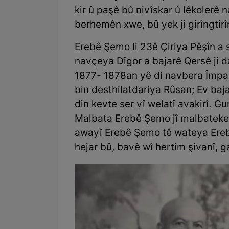
kir û paşê bû nivîskar û lêkolerê 
berhemên xwe, bû yek ji girîngtir
Erebê Şemo li 23ê Çiriya Pêşîn a 
navçeya Dîgor a bajarê Qersê ji 
1877- 1878an yê di navbera Împa
bin desthilatdariya Rûsan; Ev ba
din kevte ser vî welatî avakirî. 
Malbata Erebê Şemo jî malbateke 
awayî Erebê Şemo tê wateya Ere
hejar bû, bavê wî hertim şivanî, g