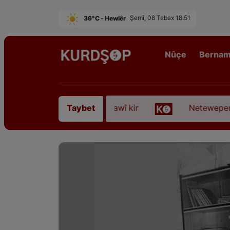
36°C - Hewlêr
Şemî, 08 Tebax 18:51
Nûçe
Berna
 Sofyanî” koça dawî kir
Neteweperestî li Kurdist
Taybet