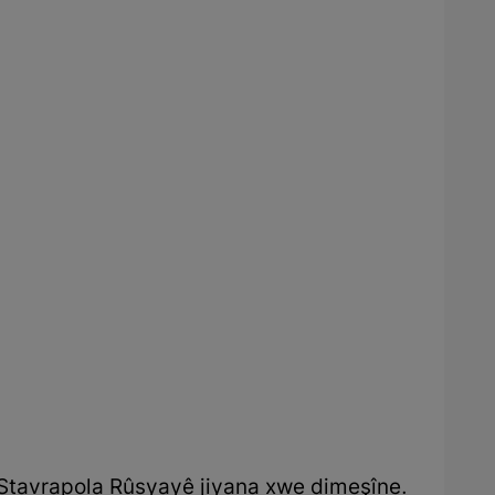
 Stavrapola Rûsyayê jiyana xwe dimeşîne.