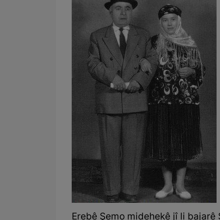
Erebê Şemo midehekê jî li bajarê