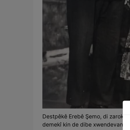
Destpêkê Erebê Şemo, di zaroktiy
demekî kin de dibe xwendevanekî 