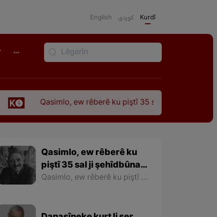
English
كوردی
Kurdî
r
simlo, ew rêberê ku piştî 35 sal ji şehîdbûna wî hê jî rêbaza 
Qasimlo, ew rêberê ku
piştî 35 sal ji şehîdbûna
wî hê jî rêbaza wî her
Qasimlo, ew rêberê ku piştî 35 sal ji şehîdbûna wî hê jî rêbaza wî her zîndî ye
zîndî ye