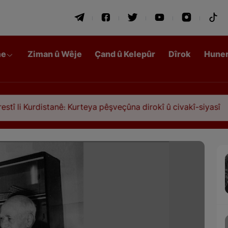
me
Ziman û Wêje
Çand û Kelepûr
Dîrok
Hune
anê: Kurteya pêşveçûna dirokî û civakî-siyasî
Qa