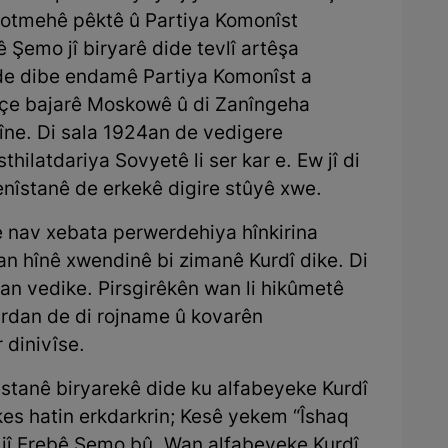
otmehê pêktê û Partiya Komonîst
ê Şemo jî biryarê dide tevlî artêşa
 de dibe endamê Partiya Komonîst a
içe bajarê Moskowê û di Zanîngeha
îne. Di sala 1924an de vedigere
hilatdariya Sovyetê li ser kar e. Ew jî di
nîstanê de erkekê digire stûyê xwe.
 nav xebata perwerdehiya hînkirina
n hînê xwendinê bi zimanê Kurdî dike. Di
an vedike. Pirsgirêkên wan li hikûmetê
urdan de di rojname û kovarên
 dinivîse.
stanê biryarekê dide ku alfabeyeke Kurdî
 kes hatin erkdarkrin; Kesê yekem “Îshaq
 jî Erebê Şemo bû. Wan alfabeyeke Kurdî