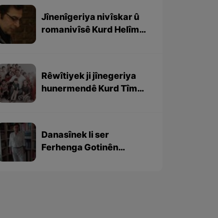
Jînenîgeriya nivîskar û
romanivîsê Kurd Helîm
Yûsif
Rêwîtiyek ji jînegeriya
hunermendê Kurd Tîmav
Kobanî
Danasînek li ser
Ferhenga Gotinên
Pêşiyan a Mehmet Uncu