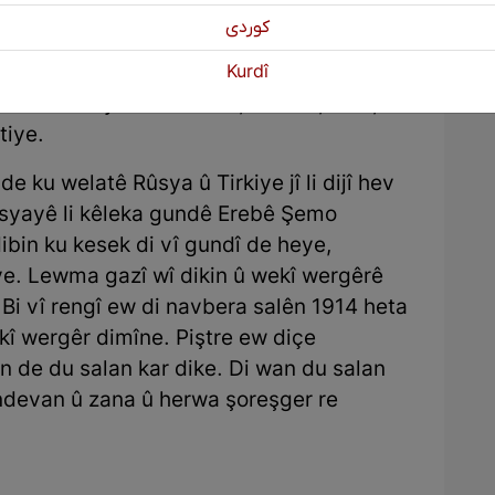
î hevdem ders dixwand û hevdem jî di
كوردی
n, Tirk û Azeriyan de kar kiriye. Erebê
n de kar dikir, neçar maye ku zimanên wan
Kurdî
nên bîhanî yên wekî Rûsî, Ermenî, Tirkî,
tiye.
 ku welatê Rûsya û Tirkiye jî li dijî hev
ûsyayê li kêleka gundê Erebê Şemo
bin ku kesek di vî gundî de heye,
e. Lewma gazî wî dikin û wekî wergêrê
Bi vî rengî ew di navbera salên 1914 heta
kî wergêr dimîne. Piştre ew diçe
in de du salan kar dike. Di wan du salan
ndevan û zana û herwa şoreşger re