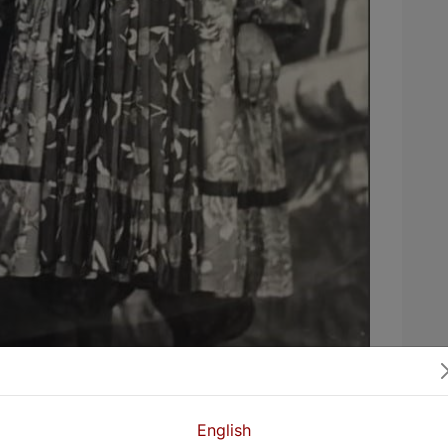
a xwe de li dibistaneke Rûsan dixwîne. Di
herî baş, Ereb ê hêja di zaroktiya xwe de
English