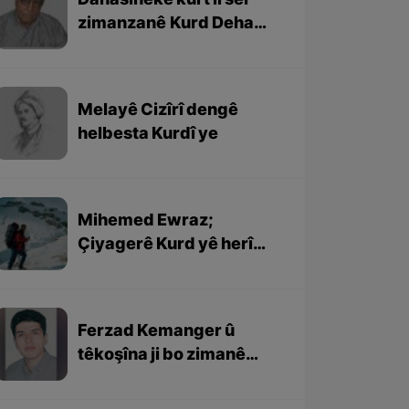
Danasîneke kurt li ser
zimanzanê Kurd Deham
Ebdulfetah
Melayê Cizîrî dengê
helbesta Kurdî ye
Mihemed Ewraz;
Çiyagerê Kurd yê herî
navdar
Ferzad Kemanger û
têkoşîna ji bo zimanê
Kurdî