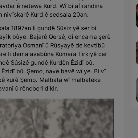
navdar ê netewa Kurd. Wî bi afirandina
în nivîskarê Kurd ê sedsala 20an.
sala 1897an li gundê Sûsiz yê ser bi
dayîk bûye. Bajarê Qersê, di encama şerê
ratoriya Osmanî û Rûsyayê de kevtibû
jare li dema avabûna Komara Tirkiyê car
Gundê Sûsizê gundê Kurdên Êzidî bû.
Êzidî bû. Şemo, navê bavê wî ye. Bi vî
bê kurê Şemo. Malbata wî malbateke
avanî û rêncberî dikir.