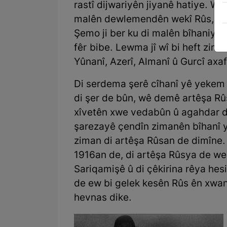
rastî dijwariyên jiyanê hatiye. W
malên dewlemendên wekî Rûs, Erme
Şemo ji ber ku di malên bîhaniya
fêr bibe. Lewma jî wî bi heft zima
Yûnanî, Azerî, Almanî û Gurcî axaf
Di serdema şerê cîhanî yê yekem de
di şer de bûn, wê demê artêşa R
xîvetên xwe vedabûn û agahdar di
şarezayê çendîn zimanên bîhanî y
ziman di artêşa Rûsan de dimîne. 
1916an de, di artêşa Rûsya de we
Sariqamişê û di çêkirina rêya hes
de ew bi gelek kesên Rûs ên xwa
hevnas dike.