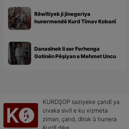
Rêwîtiyek ji jînegeriya
hunermendê Kurd Tîmav Kobanî
Danasînek li ser Ferhenga
Gotinên Pêşiyan a Mehmet Uncu
KURDŞOP saziyeke çandî ya
civaka sivîl e ku xizmeta
ziman, çand, dîrok û hunera
Kurdî dike.