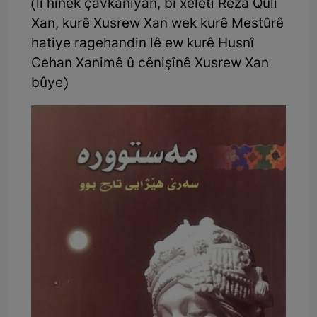
(li hinek çavkaniyan, bi xeletî Reza Qulî
Xan, kurê Xusrew Xan wek kurê Mestûrê
hatiye ragehandin lê ew kurê Husnî
Cehan Xanimê û cênişînê Xusrew Xan
bûye)