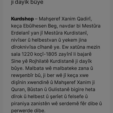
ji dayîk bûye
Kurdshop
– Mahşeref Xanim Qadirî,
keça Ebûlhesen Beg, navdar bi Mestûra
Erdelanî yan jî Mestûra Kurdistanî,
nivîser û helbestvan û yekem jina
dîroknivîsa cîhanê ye. Ew xatûna mezin
sala 1220 koçî-1805 zayînî li bajarê
Sine yê Rojhilatê Kurdistanê ji dayîk
bûye. Malbata wê malbateke zana û
rewşenbîr bû, ji ber wê jî keça xwe
dişînin xwendinê û Mahşeref Xanim ji
Quran, Bûstan û Gulistanê bigire heta
dîrok û helbest û şerîet û felsefe û
piraniya zanistên wê serdemê fêr dibe û
perwerde dibe.