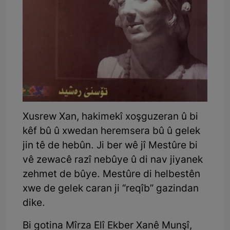
Xusrew Xan, hakimekî xoşguzeran û bi
kêf bû û xwedan heremsera bû û gelek
jin tê de hebûn. Ji ber wê jî Mestûre bi
vê zewacê razî nebûye û di nav jiyanek
zehmet de bûye. Mestûre di helbestên
xwe de gelek caran ji “reqîb” gazindan
dike.
Bi gotina Mîrza Elî Ekber Xanê Munşî,