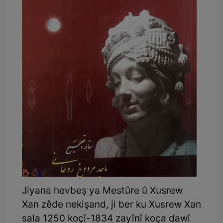
Jiyana hevbeş ya Mestûre û Xusrew
Xan zêde nekişand, ji ber ku Xusrew Xan
sala 1250 koçî-1834 zayînî koça dawî