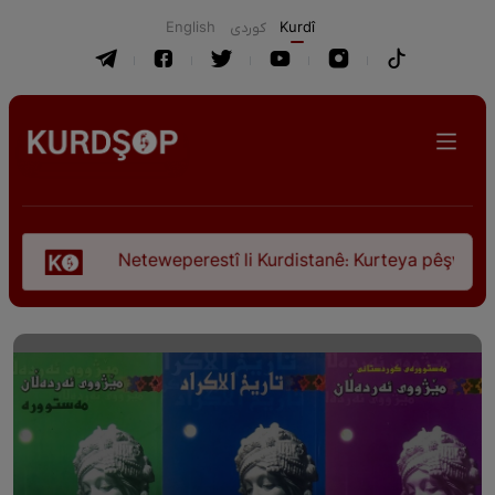
English
كوردی
Kurdî
Neteweperestî li Kurdistanê: Kurteya pêşveçûna dirokî û ci