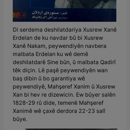
Di serdema deshilatdariya Xusrew Xanê
Erdelan de ku navdar bû bi Xusrew
Xanê Nakam, peywendiyên navbera
malbata Erdelan ku wê demê
deshilatdarê Sine bûn, û malbata Qadirî
têk diçin. Lê paşê peywendiyên wan
baş dibin û bo garantiya wê
peywendiyê, Mahşeref Xanim û Xusrew
Xan bi hev re dizewicin. Ew bûyer salên
1828-29 rû dide, temenê Mahşeref
Xanimê wê çaxê derdora 22-23 salî
bûye.