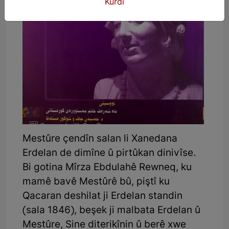
Kurdî
Mestûre çendîn salan li Xanedana
Erdelan de dimîne û pirtûkan dinivîse.
Bi gotina Mîrza Ebdulahê Rewneq, ku
mamê bavê Mestûrê bû, piştî ku
Qacaran deshilat ji Erdelan standin
(sala 1846), beşek ji malbata Erdelan û
Mestûre, Sine diterikînin û berê xwe