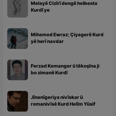
Melayê Cizîrî dengê helbesta
Kurdî ye
Mihemed Ewraz; Çiyagerê Kurd
yê herî navdar
Ferzad Kemanger û têkoşîna ji
bo zimanê Kurdî
Jînenîgeriya nivîskar û
romanivîsê Kurd Helîm Yûsif