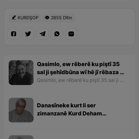
KURDŞOP
2855 Dîtin
Qasimlo, ew rêberê ku piştî 35
sal ji şehîdbûna wî hê jî rêbaza wî
her zîndî ye
Qasimlo, ew rêberê ku piştî 35 sal ji şehîdbûna wî hê jî rêbaza wî her zîndî ye
Danasîneke kurt li ser
zimanzanê Kurd Deham
Ebdulfetah