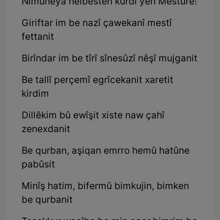
Nimûneya helbestên kurdî yên Mestûrê:
Giriftar im be nazî çawekanî mestî
fettanit
Birîndar im be tîrî sînesûzî nêşî mujganit
Be tallî perçemî egrîcekanit xaretit
kirdim
Dillêkim bû ewîşit xiste naw çahî
zenexdanit
Be qurban, aşiqan emrro hemû hatûne
pabûsit
Minîş hatim, bifermû bimkujin, bimken
be qurbanit