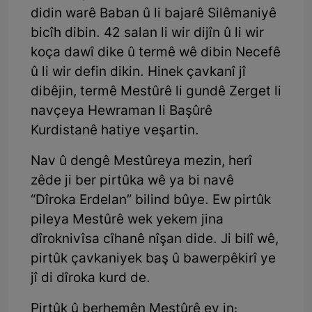
didin warê Baban û li bajarê Silêmaniyê
bicîh dibin. 42 salan li wir dijîn û li wir
koça dawî dike û termê wê dibin Necefê
û li wir defin dikin. Hinek çavkanî jî
dibêjin, termê Mestûrê li gundê Zerget li
navçeya Hewraman li Başûrê
Kurdistanê hatiye veşartin.
Nav û dengê Mestûreya mezin, herî
zêde ji ber pirtûka wê ya bi navê
“Dîroka Erdelan” bilind bûye. Ew pirtûk
pileya Mestûrê wek yekem jina
dîroknivîsa cîhanê nîşan dide. Ji bilî wê,
pirtûk çavkaniyek baş û bawerpêkirî ye
jî di dîroka kurd de.
Pirtûk û berhemên Mestûrê ev in: