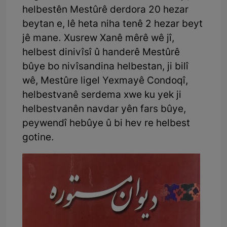
helbestên Mestûrê derdora 20 hezar
beytan e, lê heta niha tenê 2 hezar beyt
jê mane. Xusrew Xanê mêrê wê jî,
helbest dinivîsî û handerê Mestûrê
bûye bo nivîsandina helbestan, ji bilî
wê, Mestûre ligel Yexmayê Condoqî,
helbestvanê serdema xwe ku yek ji
helbestvanên navdar yên fars bûye,
peywendî hebûye û bi hev re helbest
gotine.