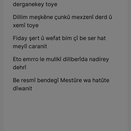
derganekey toye
Dillim meşkêne çunkû mexzenî derd û
xemî toye
Fiday şert û wefat bim çî be ser hat
meylî caranit
Eto emrro le mullkî dillberîda nadirey
dehrî
Be resmî bendegî Mestûre wa hatûte
dîwanit