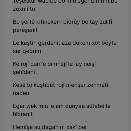
Teşekkur wacîbe bo min eger bimrim be
zexmî to
Be şertê kifinekem bidrûy be tay zullfî
perêşanit
Le kuştin gerdenit aza dekem xot bêyte
ser qebrim
Ke rojî cum’e bimnêjî le lay neişî
şehîdanit
Kesê to kuştibêt rojî mehşer zehmetî
naden
Eger wek min le em dunyae sûtabê le
hîcranit
Hemîşe sujdegahim xakî ber