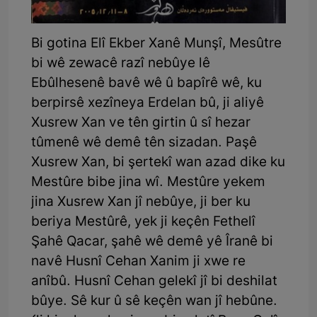
Bi gotina Elî Ekber Xanê Munşî, Mesûtre
bi wê zewacê razî nebûye lê
Ebûlhesenê bavê wê û bapîrê wê, ku
berpirsê xezîneya Erdelan bû, ji aliyê
Xusrew Xan ve tên girtin û sî hezar
tûmenê wê demê tên sizadan. Paşê
Xusrew Xan, bi şertekî wan azad dike ku
Mestûre bibe jina wî. Mestûre yekem
jina Xusrew Xan jî nebûye, ji ber ku
beriya Mestûrê, yek ji keçên Fethelî
Şahê Qacar, şahê wê demê yê Îranê bi
navê Husnî Cehan Xanim ji xwe re
anîbû. Husnî Cehan gelekî jî bi deshilat
bûye. Sê kur û sê keçên wan jî hebûne.