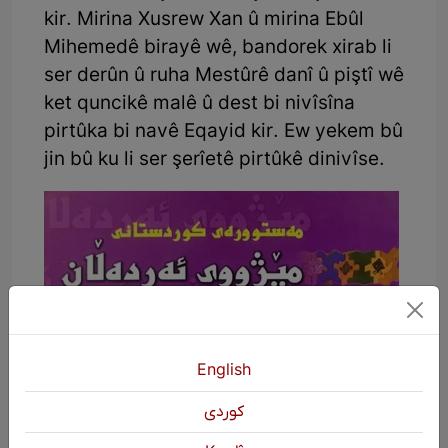
kir. Mirina Xusrew Xan û mirina Ebûl
Mihemedê birayê wê, bandorek xirab li
ser derûn û ruha Mestûrê danî û piştî wê
ket quncikê malê û dest bi nivîsîna
pirtûka bi navê Eqayid kir. Ew yekem bû
jin bû ku li ser şerîetê pirtûkê dinivîse.
English
كوردی