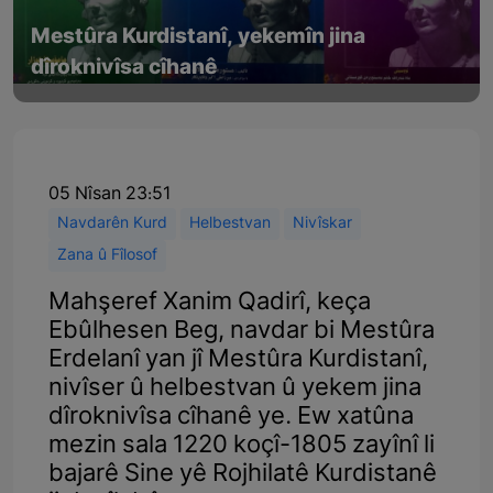
Mestûra Kurdistanî, yekemîn jina
dîroknivîsa cîhanê
05 Nîsan 23:51
Navdarên Kurd
Helbestvan
Nivîskar
Zana û Fîlosof
Mahşeref Xanim Qadirî, keça
Ebûlhesen Beg, navdar bi Mestûra
Erdelanî yan jî Mestûra Kurdistanî,
nivîser û helbestvan û yekem jina
dîroknivîsa cîhanê ye. Ew xatûna
mezin sala 1220 koçî-1805 zayînî li
bajarê Sine yê Rojhilatê Kurdistanê