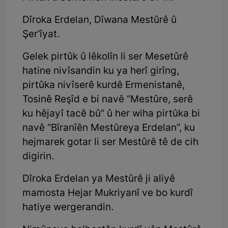
Dîroka Erdelan, Dîwana Mestûrê û
Şer’îyat.
Gelek pirtûk û lêkolîn li ser Mesetûrê
hatine nivîsandin ku ya herî girîng,
pirtûka nivîserê kurdê Ermenistanê,
Tosinê Reşîd e bi navê “Mestûre, serê
ku hêjayî tacê bû” û her wiha pirtûka bi
navê “Bîranîên Mestûreya Erdelan”, ku
hejmarek gotar li ser Mestûrê tê de cih
digirin.
Dîroka Erdelan ya Mestûrê ji aliyê
mamosta Hejar Mukriyanî ve bo kurdî
hatiye wergerandin.