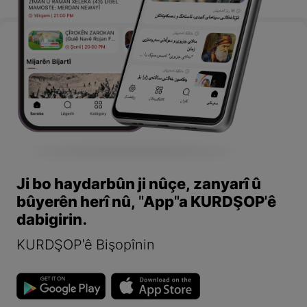
Ji bo haydarbûn ji nûçe, zanyarî û
bûyerên herî nû, "App"a KURDŞOP'ê
dabigirin.
KURDŞOP'ê Bişopînin