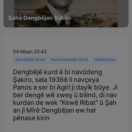
Şahê Dengbêjan Şakiro
04 Nîsan 20:43
Navdarên Kurd
Hunermendên Kurd
Helbestvan
Dengbêjê kurd ê bi navûdeng
Şakiro, sala 1936ê li navçeya
Panos a ser bi Agirî ji dayîk bûye. Ji
ber dengê wê xweş û bilind, di nav
kurdan de wek ‘’Kewê Ribat’’ û Şah
an jî Mîrê Dengbêjan ew hat
pênase kirin