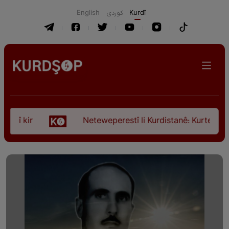
English
كوردی
Kurdî
 kir
Neteweperestî li Kurdistanê: Kurteya pêşveçû