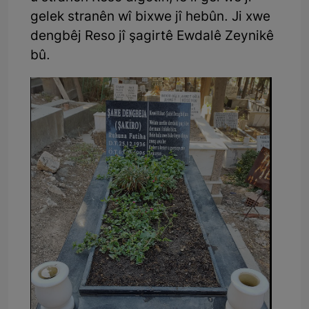
gelek stranên wî bixwe jî hebûn. Ji xwe
dengbêj Reso jî şagirtê Ewdalê Zeynikê
bû.