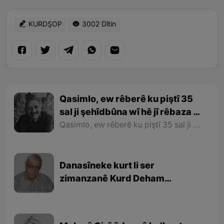
KURDŞOP
3002 Dîtin
Qasimlo, ew rêberê ku piştî 35
sal ji şehîdbûna wî hê jî rêbaza wî
her zîndî ye
Qasimlo, ew rêberê ku piştî 35 sal ji şehîdbûna wî hê jî rêbaza wî her zîndî ye
Danasîneke kurt li ser
zimanzanê Kurd Deham
Ebdulfetah