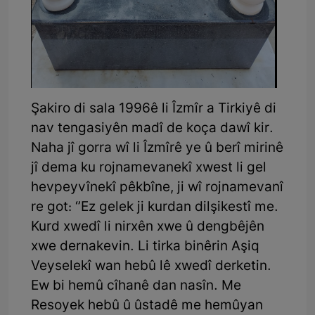
Şakiro di sala 1996ê li Îzmîr a Tirkiyê di
nav tengasiyên madî de koça dawî kir.
Naha jî gorra wî li Îzmîrê ye û berî mirinê
jî dema ku rojnamevanekî xwest li gel
hevpeyvînekî pêkbîne, ji wî rojnamevanî
re got: ‘’Ez gelek ji kurdan dilşikestî me.
Kurd xwedî li nirxên xwe û dengbêjên
xwe dernakevin. Li tirka binêrin Aşiq
Veyselekî wan hebû lê xwedî derketin.
Ew bi hemû cîhanê dan nasîn. Me
Resoyek hebû û ûstadê me hemûyan