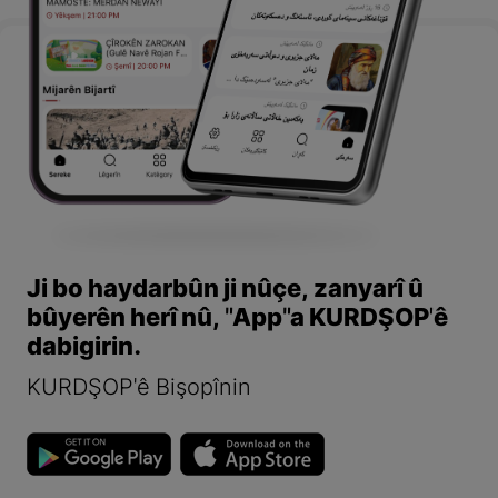
Ji bo haydarbûn ji nûçe, zanyarî û
bûyerên herî nû, "App"a KURDŞOP'ê
dabigirin.
KURDŞOP'ê Bişopînin