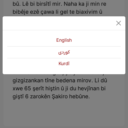
bû. Lê bi birsîtî mir. Naha ka ji min re
bibêje ezê çawa li gel te biaxivim û
çawa dilê xwe ji bo te vekim.’’
Elbet Şakiro bi dilekî şikestî koça dawî
kir, lê di nav kurdan de wek Mîrê
English
dengbêjan tê pênase kirin. Ti kesek
كوردی
nikare ji dengê wî û selîqeya dengbêjiya
Kurdî
wî bandor nebe û di wê oktava bilind de
ew kilamên dengbêjiyê yên ku dibêje
gizgizankan tîne bedena mirov. Li dû
xwe 65 şerît hiştin û ji du hevjînan bi
giştî 6 zarokên Şakiro hebûne.