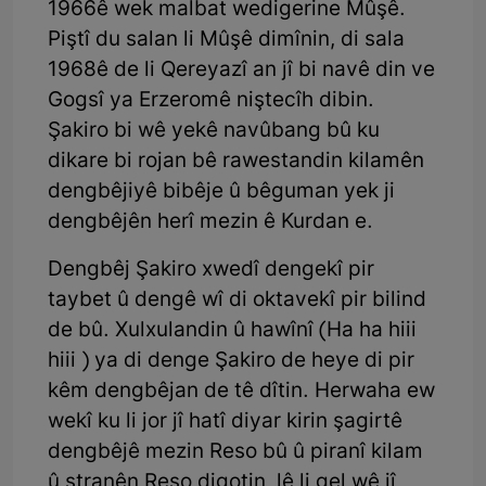
1966ê wek malbat wedigerine Mûşê.
Piştî du salan li Mûşê dimînin, di sala
1968ê de li Qereyazî an jî bi navê din ve
Gogsî ya Erzeromê niştecîh dibin.
Şakiro bi wê yekê navûbang bû ku
dikare bi rojan bê rawestandin kilamên
dengbêjiyê bibêje û bêguman yek ji
dengbêjên herî mezin ê Kurdan e.
Dengbêj Şakiro xwedî dengekî pir
taybet û dengê wî di oktavekî pir bilind
de bû. Xulxulandin û hawînî (Ha ha hiii
hiii ) ya di denge Şakiro de heye di pir
kêm dengbêjan de tê dîtin. Herwaha ew
wekî ku li jor jî hatî diyar kirin şagirtê
dengbêjê mezin Reso bû û piranî kilam
û stranên Reso digotin, lê li gel wê jî