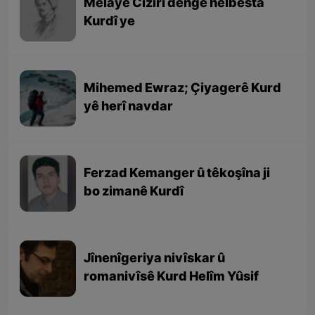
Melayê Cizîrî dengê helbesta
Kurdî ye
Mihemed Ewraz; Çiyagerê Kurd
yê herî navdar
Ferzad Kemanger û têkoşîna ji
bo zimanê Kurdî
Jînenîgeriya nivîskar û
romanivîsê Kurd Helîm Yûsif