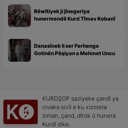
Rêwîtiyek ji jînegeriya
hunermendê Kurd Tîmav Kobanî
Danasînek li ser Ferhenga
Gotinên Pêşiyan a Mehmet Uncu
KURDŞOP saziyeke çandî ya
civaka sivîl e ku xizmeta
ziman, çand, dîrok û hunera
Kurdî dike.