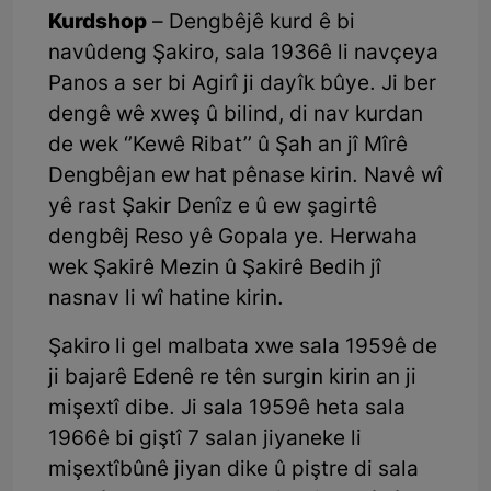
Kurdshop
– Dengbêjê kurd ê bi
navûdeng Şakiro, sala 1936ê li navçeya
Panos a ser bi Agirî ji dayîk bûye. Ji ber
dengê wê xweş û bilind, di nav kurdan
de wek ‘’Kewê Ribat’’ û Şah an jî Mîrê
Dengbêjan ew hat pênase kirin. Navê wî
yê rast Şakir Denîz e û ew şagirtê
dengbêj Reso yê Gopala ye. Herwaha
wek Şakirê Mezin û Şakirê Bedih jî
nasnav li wî hatine kirin.
Şakiro li gel malbata xwe sala 1959ê de
ji bajarê Edenê re tên surgin kirin an ji
mişextî dibe. Ji sala 1959ê heta sala
1966ê bi giştî 7 salan jiyaneke li
mişextîbûnê jiyan dike û piştre di sala