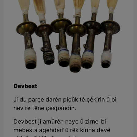
Devbest
Ji du parçe darên piçûk tê çêkirin û bi
hev re têne çespandin.
Devbest ji amûrên naye û zirne bi
mebesta agehdarî û rêk kirina devê