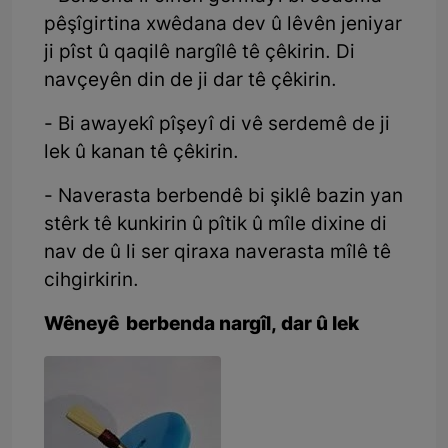
pêşîgirtina xwêdana dev û lêvên jeniyar
ji pîst û qaqilê nargîlê tê çêkirin. Di
navçeyên din de ji dar tê çêkirin.
- Bi awayekî pîşeyî di vê serdemê de ji
lek û kanan tê çêkirin.
- Naverasta berbendê bi şiklê bazin yan
stêrk tê kunkirin û pîtik û mîle dixine di
nav de û li ser qiraxa naverasta mîlê tê
cihgirkirin.
Wêneyê berbenda nargîl, dar û lek