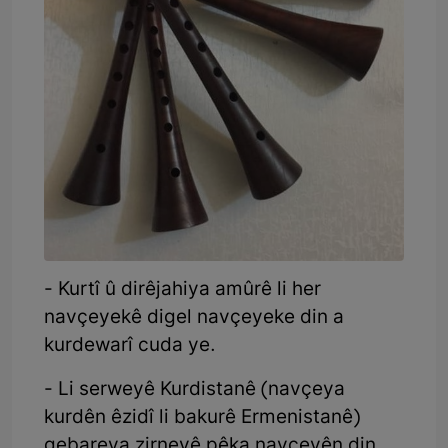
- Kurtî û dirêjahiya amûrê li her
navçeyekê digel navçeyeke din a
kurdewarî cuda ye.
- Li serweyê Kurdistanê (navçeya
kurdên êzidî li bakurê Ermenistanê)
qebareya zirneyê pêka navçeyên din