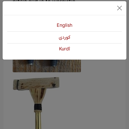
pîtikê sûd jê tê wergirtin.
English
كوردی
Kurdî