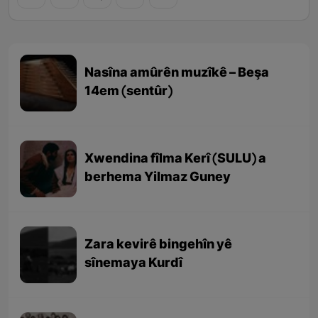
Nasîna amûrên muzîkê – Beşa
14em (sentûr)
Xwendina fîlma Kerî (SULU) a
berhema Yilmaz Guney
Zara kevirê bingehîn yê
sînemaya Kurdî