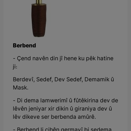
Berbend
- Çend navên din jî hene ku pêk hatine
ji:
Berdevî, Sedef, Dev Sedef, Demamik û
Mask.
- Di dema lamwerimî û fûtêkirina dev de
lêvên jeniyar xir dikin û giraniya dev û
lêv dikeve ser berbenda amûrê.
- Berbend li cihên germayî bi sedema