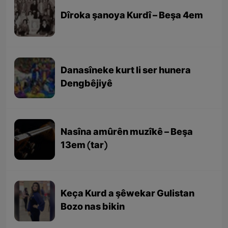
Dîroka şanoya Kurdî – Beşa 4em
Danasîneke kurt li ser hunera
Dengbêjiyê
Nasîna amûrên muzîkê – Beşa
13em (tar)
Keça Kurd a şêwekar Gulistan
Bozo nas bikin