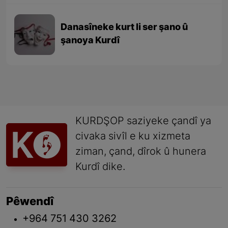
Danasîneke kurt li ser şano û
şanoya Kurdî
KURDŞOP saziyeke çandî ya
civaka sivîl e ku xizmeta
ziman, çand, dîrok û hunera
Kurdî dike.
Pêwendî
+964 751 430 3262