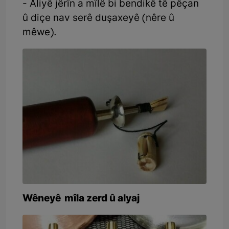
- Aliyê jêrîn a mîlê bi bendikê tê pêçan
û diçe nav serê duşaxeyê (nêre û
mêwe).
Wêneyê mîla zerd û alyaj