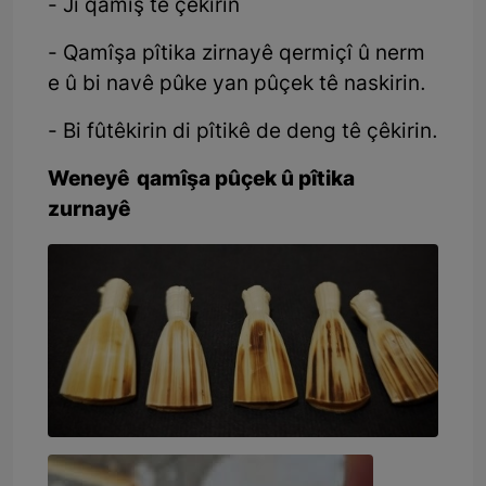
- Ji qamîş tê çêkirin
- Qamîşa pîtika zirnayê qermiçî û nerm
e û bi navê pûke yan pûçek tê naskirin.
- Bi fûtêkirin di pîtikê de deng tê çêkirin.
Weneyê qamîşa pûçek û pîtika
zurnayê