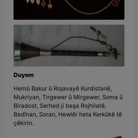
Duyem
Hemû Bakur û Rojavayê Kurdistanê,
Mukriyan, Tirgewer û Mirgewer, Soma û
Biradost, Serhed ji beşa Rojhilatê,
Badînan, Soran, Hewlêr heta Kerkûkê tê
çêkirin.