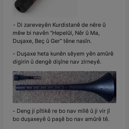
- Di zareveyên Kurdistanê de nêre û
mêw bi navên “Hepelûl, Nêr û Ma,
Duşaxe, Beç û Ger” têne nasîn.
- Duşaxe heta kunên sêyem yên amûrê
digirin û dengê dişîne nav zirneyê.
- Deng ji pîtikê re bo nav mîlê û ji vir jî
bo duşaxeyê û paşê bo nav amûrê tê.