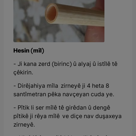
Hesin (mîl)
- Ji kana zerd (birinc) û alyaj û istîlê tê
çêkirin.
- Dirêjahiya mîla zirneyê ji 4 heta 8
santîmetran pêka navçeyan cuda ye.
- Pîtik li ser mîlê tê girêdan û dengê
pîtikê ji rêya mîlê ve diçe nav duşaxeya
zirneyê.