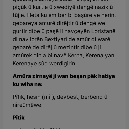
piçûk û kurt e û xwediyê dengê nazik û
tûj e. Heta ku em ber bi başûrê ve herin,
qebareya amûrê dirêjtir û dengê wê
gurtir dibe û paşê li navçeyên Loristanê
di nav lorên Bextiyarî de amûr di warê
qebarê de dirêj û mezintir dibe û ji
amûrek din a bi navê Kerna, Kerena yan
Kerenaye sûd werdigirin.
Amûra zirnayê ji wan beşan pêk hatiye
ku wiha ne:
Pîtik, hesin (mîl), devbest, berbend û
nîreûmêwe.
Pîtik