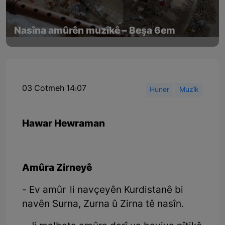
Nasîna amûrên muzîkê – Beşa 6em
03 Cotmeh 14:07
Huner
Muzîk
Hawar Hewraman
Amûra Zirneyê
- Ev amûr li navçeyên Kurdistanê bi
navên Surna, Zurna û Zirna tê nasîn.