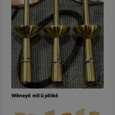
Wêneyê mîl û pîtikê