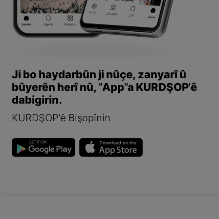
Ji bo haydarbûn ji nûçe, zanyarî û
bûyerên herî nû, "App"a KURDŞOP'ê
dabigirin.
KURDŞOP'ê Bişopînin