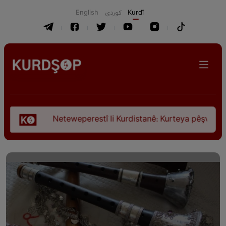
English
كوردی
Kurdî
Neteweperestî li Kurdistanê: Kurteya pêşveçûna dirokî û civ