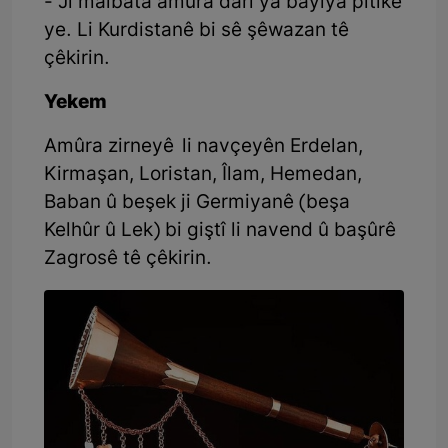
- Ji malbata amûra darî ya bayiya pîtikê
ye. Li Kurdistanê bi sê şêwazan tê
çêkirin.
Yekem
Amûra zirneyê li navçeyên Erdelan,
Kirmaşan, Loristan, Îlam, Hemedan,
Baban û beşek ji Germiyanê (beşa
Kelhûr û Lek) bi giştî li navend û başûrê
Zagrosê tê çêkirin.