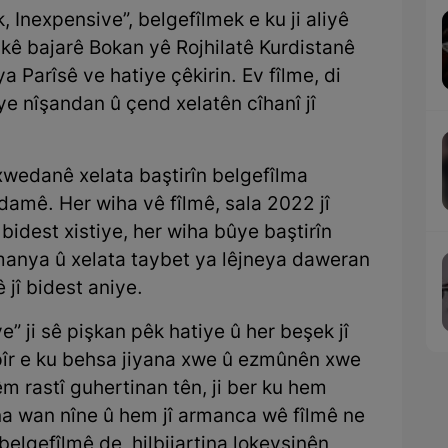
 Inexpensive”, belgefîlmek e ku ji aliyê
kê bajarê Bokan yê Rojhilatê Kurdistanê
Parîsê ve hatiye çêkirin. Ev fîlme, di
ye nîşandan û çend xelatên cîhanî jî
xwedanê xelata baştirîn belgefîlma
damê. Her wiha vê fîlmê, sala 2022 jî
 bidest xistiye, her wiha bûye baştirîn
manya û xelata taybet ya lêjneya daweran
 jî bidest aniye.
” ji sê pişkan pêk hatiye û her beşek jî
 pîr e ku behsa jiyana xwe û ezmûnên xwe
êm rastî guhertinan tên, ji ber ku hem
ana wan nîne û hem jî armanca wê fîlmê ne
 belgefîlmê de, hilbijartina lokeyşinên