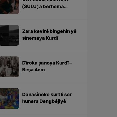
Xwendina fîlma Kerî
(SULU) a berhema
Yilmaz Guney
Zara kevirê bingehîn yê
sînemaya Kurdî
Dîroka şanoya Kurdî –
Beşa 4em
Danasîneke kurt li ser
hunera Dengbêjiyê