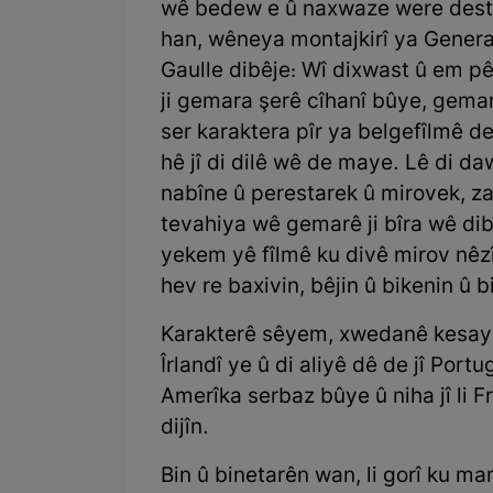
wê bedew e û naxwaze were destkar
han, wêneya montajkirî ya Gener
Gaulle dibêje: Wî dixwast û em pê
ji gemara şerê cîhanî bûye, gemar
ser karaktera pîr ya belgefîlmê d
hê jî di dilê wê de maye. Lê di da
nabîne û perestarek û mirovek, zan
tevahiya wê gemarê ji bîra wê dib
yekem yê fîlmê ku divê mirov nêzî
hev re baxivin, bêjin û bikenin û b
Karakterê sêyem, xwedanê kesaye
Îrlandî ye û di aliyê dê de jî Port
Amerîka serbaz bûye û niha jî li F
dijîn.
Bin û binetarên wan, li gorî ku mam