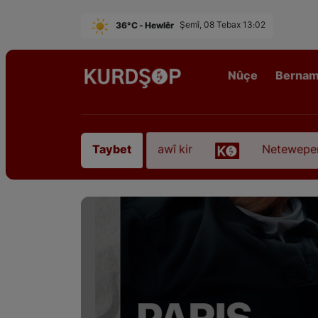
36°C - Hewlêr
Şemî, 08 Tebax 13:02
Nûçe
Berna
rê Sofyanî” koça dawî kir
Neteweperestî li Kurd
Taybet