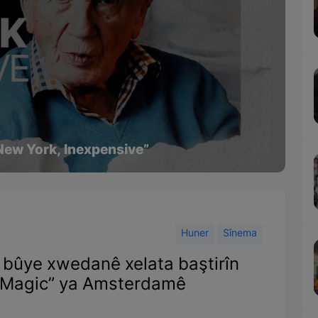
s/New York, Inexpensive”
Huner
Sînema
ê bûye xwedanê xelata baştirîn
e Magic” ya Amsterdamê