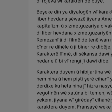
di rojeva wî karakterî de bûye.
Beşeke din ya diyalogên wî karakte
liber hevdana şêwazê jiyana Amerî
kapîtalîzm û xizmetguzariya civakî
di liber hevdana xizmetguzariyên
Remezanî jî di fîlmê de tenê wan n
bîner re dihêle û ji bîner re dibêj
Karakterê fîlmê, di sêkansa dawî 
hedar e û bi vî rengî jî dawî dibe.
Karaktera duyem û hibijartina wê m
hem niha û hem piştî şerê cîhanî y
derdixe ku heta niha jî hizra nasyo
vegotinên wê xatûna bi temen, wê 
yekem, jiyana wî girêdayî cîhanê y
karaktera duyem, Fransayê weke k