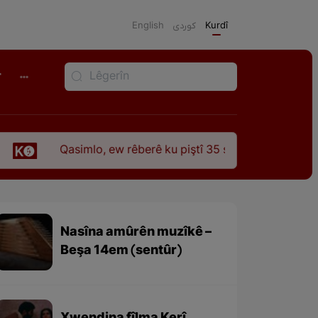
English
كوردی
Kurdî
r
Qasimlo, ew rêberê ku piştî 35 sal ji şehîdbûna wî hê jî rêbaz
Nasîna amûrên muzîkê –
Beşa 14em (sentûr)