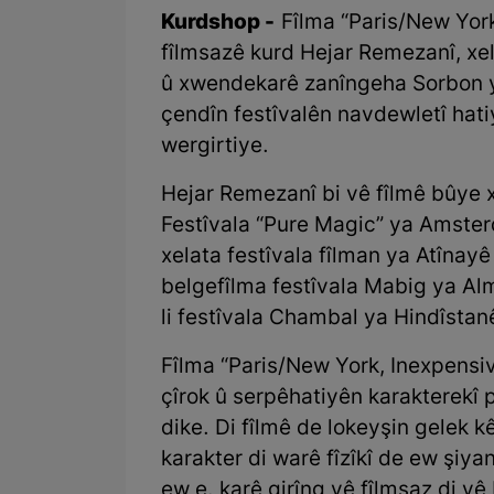
Kurdshop -
Fîlma “Paris/New York,
fîlmsazê kurd Hejar Remezanî, xel
û xwendekarê zanîngeha Sorbon ya 
çendîn festîvalên navdewletî hati
wergirtiye.
Hejar Remezanî bi vê fîlmê bûye 
Festîvala “Pure Magic” ya Amster
xelata festîvala fîlman ya Atînayê
belgefîlma festîvala Mabig ya Al
li festîvala Chambal ya Hindîstanê
Fîlma “Paris/New York, Inexpensive
çîrok û serpêhatiyên karakterekî
dike. Di fîlmê de lokeyşin gelek k
karakter di warê fîzîkî de ew şiy
ew e. karê girîng yê fîlmsaz di vê