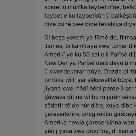
sosret û mûzîka taybet nîne, belk
taybet e ku taybetbûn û balkêşbû
dike guhê xwe bide tevahiya diyalo
Di beşa yekem ya fîlmê de, fîlmsa
James, bi kamîraya xwe tomar d
Amerîkî ye ku 50 sal e li Parîsê di
New Der ya Parîsê ders daye û ma
û xwendekaran bûye. Dozde pirtû
pirtûka wî li ser sêkswalîtê bûye. 
jiyana xwe, hêdî hêdî perde li ser 
Şêwaza dîtina wî bo mijarên sêks
zêdetir tê de hûr dibe, xuya dibe
çareserkirina pirsgirêkên girêdayî
Amerîka hewla çareserkirina wan t
yên jiyana xwe diborîne, di xema 