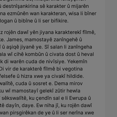
û destnîşankirina sê karakter û mijarên
na ezmûnên wan karakteran, wisa li bîner
gan û bibîne û li ser bifikire.
z rojên dawî yên jiyana karakterekî fîlmê,
ike. James, mamostayê zanîngehê û
jî û aşiqê jiyanê ye. Sî salan li zanîngeha
la wî cihê kombûn û civata dost û heval
k di warên cuda de nivîsiye. Yekemîn
Di vir de karakterê fîlmê bi vegotina
felsefe û hizra xwe ya civakî hildide.
walîtê, cuda û sosret e. Dema mirov
 ku wî mamostayî gelekî zûtir hewla
 sêkswalîtê, ku çendîn sal e li Ewrupa û
ê dayîn, daye. Ew niha jî, ku rojên dawî
wan pirsgirêkan de ye û li ser nerîna xwe