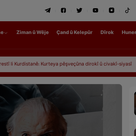
me
Ziman û Wêje
Çand û Kelepûr
Dîrok
Hune
istanê: Kurteya pêşveçûna dirokî û civakî-siyasî