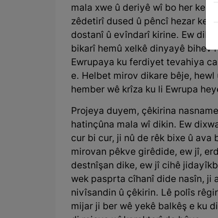
mala xwe û deriyê wî bo her kesî 
zêdetirî dused û pêncî hezar kesa
dostanî û evîndarî kirine. Ew dibê
bikarî hemû xelkê dinyayê bihev re 
Ewrupaya ku ferdiyet tevahiya can 
e. Helbet mirov dikare bêje, hewl û
hember wê krîza ku li Ewrupa hey
Projeya duyem, çêkirina nasname
hatinçûna mala wî dikin. Ew dix
cur bi cur, ji nû de rêk bixe û av
mirovan pêkve girêdide, ew jî, er
destnîşan dike, ew jî cihê jiday
wek pasprta cîhanî dide nasîn, ji 
nivîsandin û çêkirin. Lê polîs rêgi
mijar ji ber wê yekê balkêş e ku 