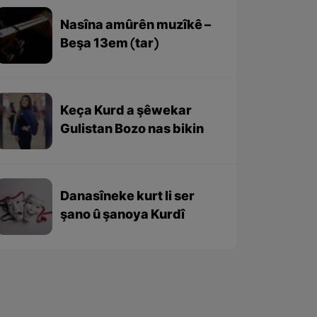
Nasîna amûrên muzîkê –
Beşa 13em (tar)
Keça Kurd a şêwekar
Gulistan Bozo nas bikin
Danasîneke kurt li ser
şano û şanoya Kurdî