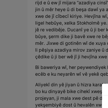
rijd e û ew jî mijara “azadiya cin
jin û mêr heye û di beşa dawî ya a
xwe de jî cîbecî kiriye. Hevjîna w
ligel hebûye, xelka Stokholmê ye.
jê re vedibêje. Ducanî ye û ji ber
bûye, şerm dike ji bavê xwe re bê
mêr. Jixwe di gotinên wî de xuya
li pêşiya azadiya mirov zaniye û 
çêdike û ji ber wê jî ji hevjîna xw
Bi baweriya wî, her peywendiyek k
ecêb e ku neyarên wî vê yekê qeb
Aliyekî din yê jiyan û hizra kara
bo ku dinyayê bike cihekî xweş bo 
projeyan, ji mala xwe dest pê di
yekşembiyê dost û hevalên xwe b