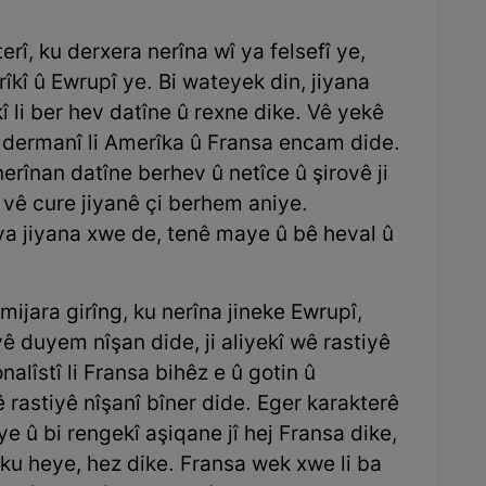
rî, ku derxera nerîna wî ya felsefî ye,
kî û Ewrupî ye. Bi wateyek din, jiyana
 li ber hev datîne û rexne dike. Vê yekê
 dermanî li Amerîka û Fransa encam dide.
erînan datîne berhev û netîce û şirovê ji
e, vê cure jiyanê çi berhem aniye.
ya jiyana xwe de, tenê maye û bê heval û
ijara girîng, ku nerîna jineke Ewrupî,
ê duyem nîşan dide, ji aliyekî wê rastiyê
nalîstî li Fransa bihêz e û gotin û
rastiyê nîşanî bîner dide. Eger karakterê
e û bi rengekî aşiqane jî hej Fransa dike,
u heye, hez dike. Fransa wek xwe li ba