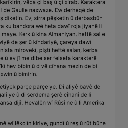
îkirin, vêca çi baş û çi xirab. Karaktera
al de Gaulle naxwaze. Ew derheqê de
ş diketin. Ev, sirra pêşketin û derbasbûn
a ku bandora wê heta dawî roja jiyanê li
e maye. Kerk û kina Almaniyan, heftê sal e
wiyê de şer û kîndariyê, çareya dawî
ista mirovekî, piştî heftê salan, kerba
e û ev jî me dibe ser felsefa karakterê
kî hev bibin û d vê cîhana mezin de bi
ixwin û bimirin.
tiyek parçe parçe ye. Di aliyê bavê de
ugalî ye û di serdema şerê cîhanî de li
ransa dijî. Hevalên wî Rûsî ne û li Amerîka
ê wî lêkolîn kiriye, gundî û reş û rût bûne