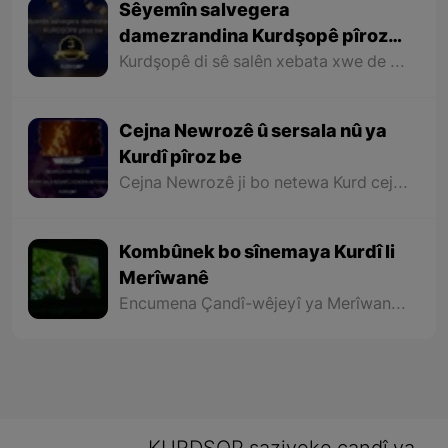
Sêyemîn salvegera
damezrandina Kurdşopê pîroz
be
Kurdşopê di sê salên xebata xwe de hewl daye bibe deng û rengê hemû Kurdan li seranserê Kurdistanê û bê cudahî li hemû beşên Kurdistanê binêre û dîrok, erdnîgarî, huner, ziman, wêje, çand û kelepûra navçeyên cuda yên Kurdistanê bi xelkê Kurdistanê bide nasandin.
Cejna Newrozê û sersala nû ya
Kurdî pîroz be
Cejna Newrozê ji bo netewa Kurd cejna tekezîkirin e li ser mafên xwe yên rewa û bi bîranîna dîrokek dirêj e bo xebat û têkoşîna bo azadî û rizgariyê û agirê geş yê Newrozê ku ji aliyê netewa Kurd ve tê pêxistin, sembola hêviya paşerojeke geş bo netewe û nîştimana me ye.
Kombûnek bo sînemaya Kurdî li
Merîwanê
Encumena Çandî-wêjeyî ya Merîwanê bi hevkariya Sînema Kurdistan, kombûnek bo sînemaya Kurdî û pêşandana sê fîlmên nû yên sê derhênerên Merîwanê bi rê ve bir.