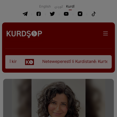
English
كوردی
Kurdî
ir
Neteweperestî li Kurdistanê: Kurteya pêşveçûn