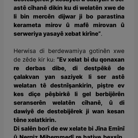
astê cîhanê dikin ku di welatên xwe de
li bin mercên dijwar ji bo parastina
kerameta mirov û mafê mirovan û
serweriya yasayê xebat kirîne”
.
Herwisa di berdewamiya gotinên xwe
de zêde kir ku:
“Ev xelat bi du qonaxan
re derbas dibe, di destpêkê de
çalakvan yan saziyek li ser astê
welatan tê destnîşankirin, piştre ev
kes diçe pêşbirkê li gel berbijêrên
seranserên welatên cîhanê, û di
dawiyê de destebijêrek ji wan kesan
têne xelatkirin.
Di salên borî de ew xelate bi Jîna Emînî
û Nergiz Mihemmedî re hatiye bexşîn.