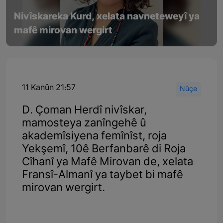
Nivîskareka Kurd, xelata navneteweyî ya
mafê mirovan wergirt
11 Kanûn 21:57
Nûçe
D. Çoman Herdî nivîskar,
mamosteya zanîngehê û
akademîsiyena femînîst, roja
Yekşemî, 10ê Berfanbarê di Roja
Cîhanî ya Mafê Mirovan de, xelata
Fransî-Almanî ya taybet bi mafê
mirovan wergirt.