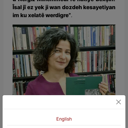
Îsal jî ez yek ji wan dozdeh kesayetiyan
im ku xelatê werdigre”
.
English