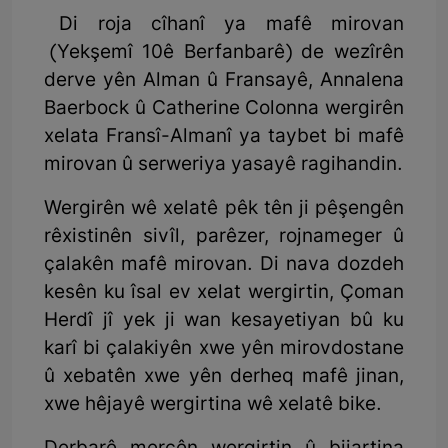
Di roja cîhanî ya mafê mirovan
(Yekşemî 10ê Berfanbarê) de wezîrên
derve yên Alman û Fransayê, Annalena
Baerbock û Catherine Colonna wergirên
xelata Fransî-Almanî ya taybet bi mafê
mirovan û serweriya yasayê ragihandin.
Wergirên wê xelatê pêk tên ji pêşengên
rêxistinên sivîl, parêzer, rojnameger û
çalakên mafê mirovan. Di nava dozdeh
kesên ku îsal ev xelat wergirtin, Çoman
Herdî jî yek ji wan kesayetiyan bû ku
karî bi çalakiyên xwe yên mirovdostane
û xebatên xwe yên derheq mafê jinan,
xwe hêjayê wergirtina wê xelatê bike.