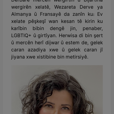
Derbarê mercên wergirtin û bijartina
wergirên xelatê, Wezareta Derve ya
Almanya û Fransayê da zanîn ku: Ev
xelate pêşkeşî wan kesan tê kirin ku
karîbin bibin dengê jin, penaber,
LGBTIQ+ û girtîyan. Herwisa di bin şert
û mercên herî dijwar û estem de, gelek
caran azadiya xwe û gelek caran jî
jiyana xwe xistibine bin metirsiyê.