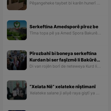
Pêşangeheke taybet bi karên hunerî yên “Maşalah Mihemedî” (Arêz) ê hunermendê nîgarkêş ê xelkê Rojhilatê Kurdistanê li Hewlêrê hate vekirin.
Serkeftina Amedsporê pîroz be
Tîma topa pê ya Amed Spora Bakurê Kurdistanê ger ji aliyê şovênîzmên desthilata zordar ve rastî dijayetîkirinê hatiye û dijayetiya wê tê kirin, lê bi kêfxweşî ve heta niha kariye berdewam rêya serkeftinê bo aliyê lûtkeyê bipîve û niha bûye nûnerê dengê Kurdistaniyên her çar parçeyên Kurdistanê di qada werzişê de.
Pîrozbahî bi boneya serkeftina
Kurdan bi ser faşîzmê li Bakûrê
Kurdistanê
Di van rojên borî de neteweya Kurd li Bakurê Kurdistanê du serkeftinên mezin tomar kir. Ya yekem serkeftina Partiya Kurdistanî (Dem Partî) di hilbijartinên şaredariyan de û bidestveanîna desthilata 85 şaredariyan û bi taybetî şaredariyên 11 bajarên mezin ên Bakurê Kurdistanê bû.
“Xelata Nê” xelateke nîştimanî
Xelateke salane ji aliyê raya giştî ya xelkê gundê mezin ê “Nê” yê ser bi Merîwanê ve hatiye diyarîkirin ku biryar e ji îsal ve bi kesên hilkeftî yên warên cuda li devera Merîwanê bê bexşîn.