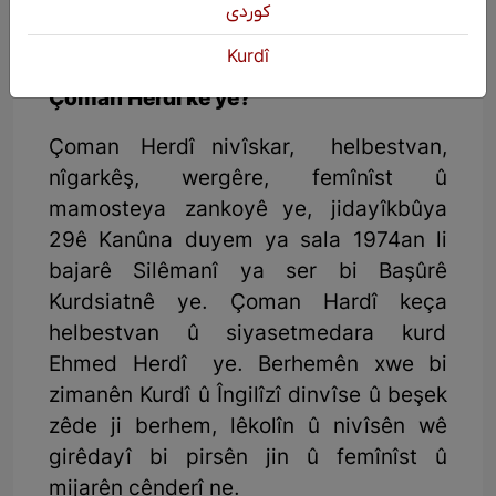
كوردی
Kurdî
Çoman Herdî kê ye?
Çoman Herdî nivîskar, helbestvan,
nîgarkêş, wergêre, femînîst û
mamosteya zankoyê ye, jidayîkbûya
29ê Kanûna duyem ya sala 1974an li
bajarê Silêmanî ya ser bi Başûrê
Kurdsiatnê ye. Çoman Hardî keça
helbestvan û siyasetmedara kurd
Ehmed Herdî ye. Berhemên xwe bi
zimanên Kurdî û Îngilîzî dinvîse û beşek
zêde ji berhem, lêkolîn û nivîsên wê
girêdayî bi pirsên jin û femînîst û
mijarên cênderî ne.