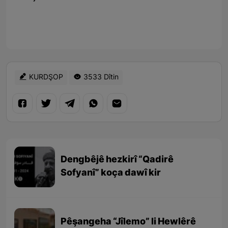
KURDŞOP
3533 Dîtin
Dengbêjê hezkirî “Qadirê
Sofyanî” koça dawî kir
Pêşangeha “Jîlemo” li Hewlêrê