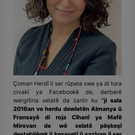
Çoman Herdî li ser rûpela xwe ya di tora
civakî ya Facebookê de, derbarê
wergitina xelatê da zanîn ku
“ji sala
2016an ve herdu dewletên Almanya û
Fransayê di roja Cîhanî ya Mafê
Mirovan de wê xelatê pêşkeşî
destebijêrek ji kesayetî û saziyan li ser