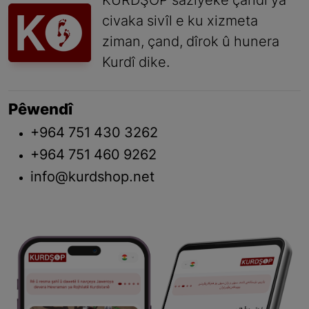
KURDŞOP saziyeke çandî ya
civaka sivîl e ku xizmeta
ziman, çand, dîrok û hunera
Kurdî dike.
Pêwendî
+964 751 430 3262
+964 751 460 9262
info@kurdshop.net