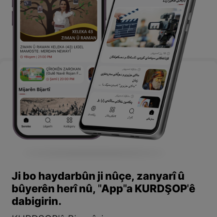
Ji bo haydarbûn ji nûçe, zanyarî û
bûyerên herî nû, "App"a KURDŞOP'ê
dabigirin.