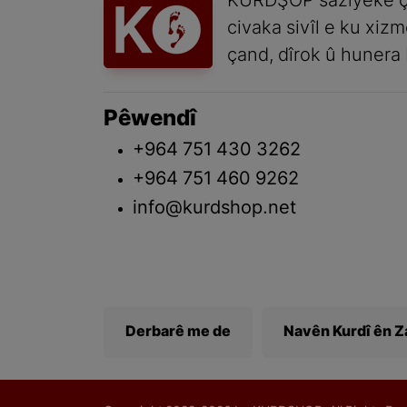
KURDŞOP saziyeke ç
civaka sivîl e ku xiz
çand, dîrok û hunera 
Pêwendî
+964 751 430 3262
+964 751 460 9262
info@kurdshop.net
Derbarê me de
Navên Kurdî ên 