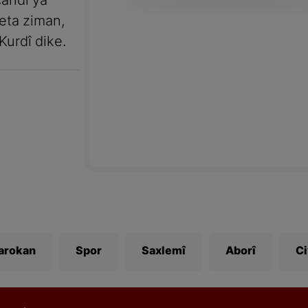
andî ya
meta ziman,
Kurdî dike.
Zarokan
Spor
Saxlemî
Aborî
C