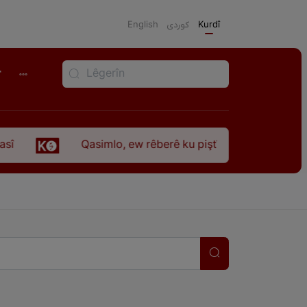
English
كوردی
Kurdî
r
î
Qasimlo, ew rêberê ku piştî 35 sal ji şehîdbûna 