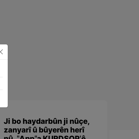
Ji bo haydarbûn ji nûçe,
zanyarî û bûyerên herî