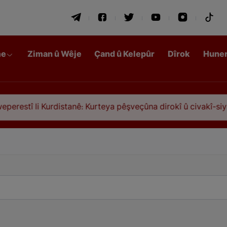
me
Ziman û Wêje
Çand û Kelepûr
Dîrok
Hune
restî li Kurdistanê: Kurteya pêşveçûna dirokî û civakî-siyas