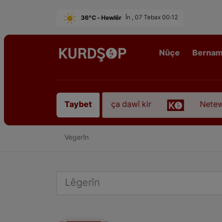
36°C - Hewlêr
În , 07 Tebax 00:12
Nûçe
Berna
hezkirî “Qadirê Sofyanî” koça dawî kir
Netewepe
Taybet
Vegerîn