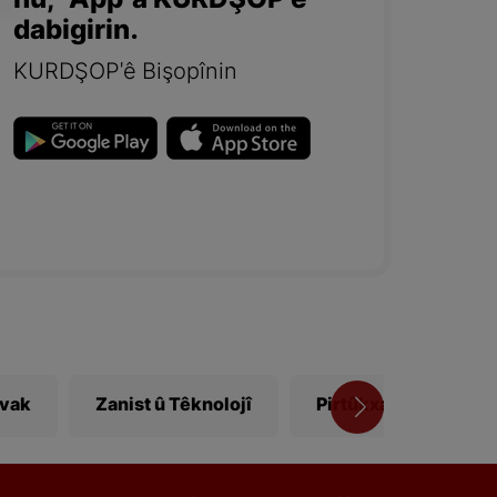
nû, "App"a KURDŞOP'ê
dabigirin.
KURDŞOP'ê Bişopînin
ivak
Zanist û Têknolojî
Pirtûkxane
Vî