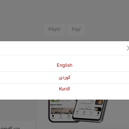
Pêştir
Paşî
English
كوردی
Kurdî