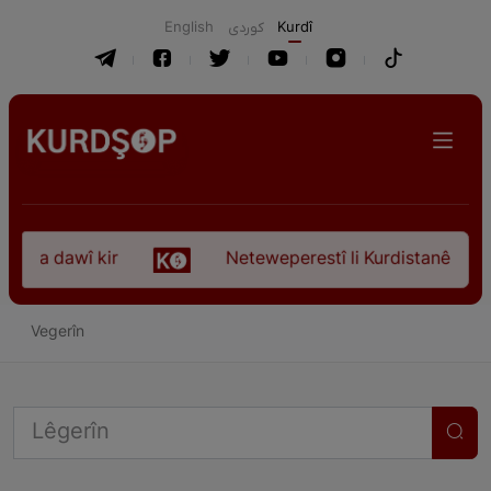
English
كوردی
Kurdî
koça dawî kir
Neteweperestî li Kurdistanê: Kurt
Vegerîn