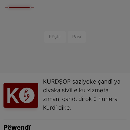
Pêştir
Paşî
KURDŞOP saziyeke çandî ya
civaka sivîl e ku xizmeta
ziman, çand, dîrok û hunera
Kurdî dike.
Pêwendî