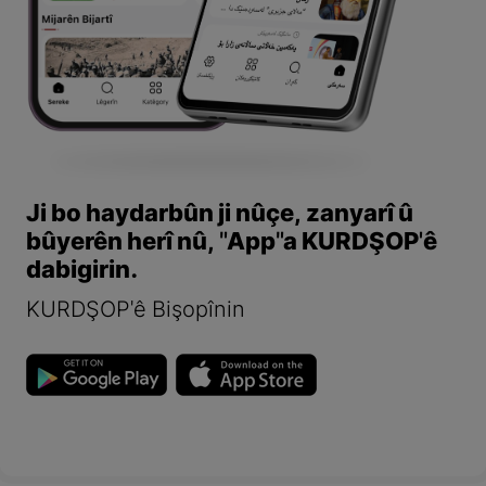
Ji bo haydarbûn ji nûçe, zanyarî û
bûyerên herî nû, "App"a KURDŞOP'ê
dabigirin.
KURDŞOP'ê Bişopînin