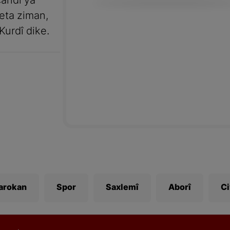
andî ya
meta ziman,
Kurdî dike.
Zarokan
Spor
Saxlemî
Aborî
C