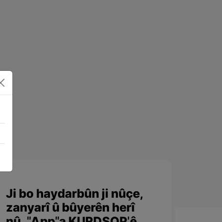
Ji bo haydarbûn ji nûçe,
zanyarî û bûyerên herî