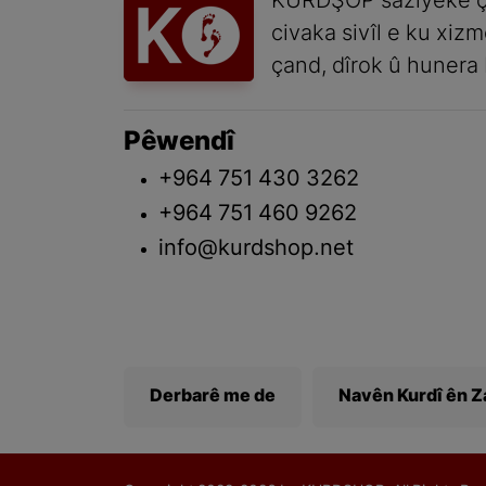
KURDŞOP saziyeke ç
civaka sivîl e ku xiz
çand, dîrok û hunera 
Pêwendî
+964 751 430 3262
+964 751 460 9262
info@kurdshop.net
Derbarê me de
Navên Kurdî ên 