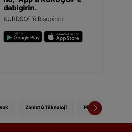
nû, "App"a KURDŞOP'ê
dabigirin.
KURDŞOP'ê Bişopînin
ivak
Zanist û Têknolojî
Pirtûkxane
Vî