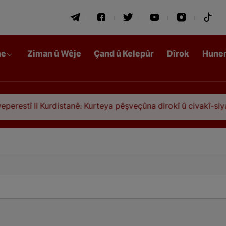
me
Ziman û Wêje
Çand û Kelepûr
Dîrok
Hune
restî li Kurdistanê: Kurteya pêşveçûna dirokî û civakî-siyasî