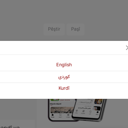
Pêştir
Paşî
English
كوردی
Kurdî