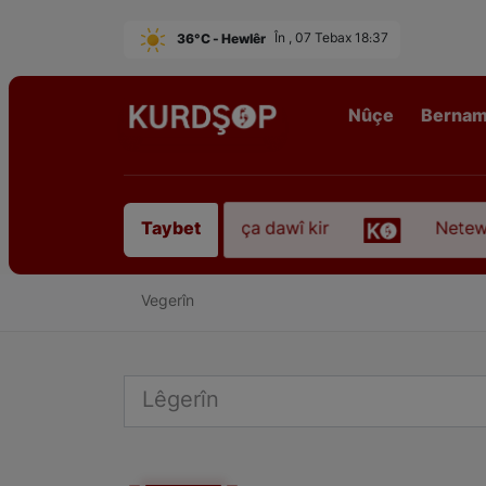
36°C - Hewlêr
În , 07 Tebax 18:37
Nûçe
Berna
hezkirî “Qadirê Sofyanî” koça dawî kir
Netewepe
Taybet
Vegerîn