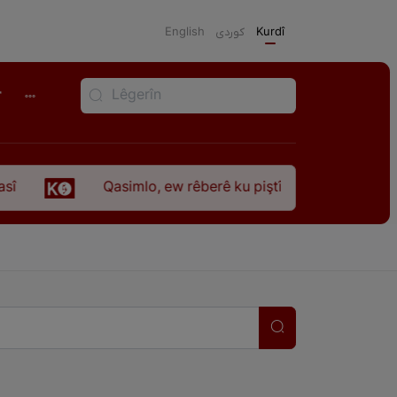
English
كوردی
Kurdî
r
Qasimlo, ew rêberê ku piştî 35 sal ji şehîdbûna w