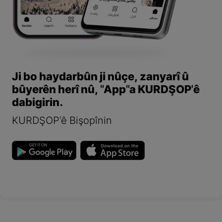
Ji bo haydarbûn ji nûçe, zanyarî û
bûyerên herî nû, "App"a KURDŞOP'ê
dabigirin.
KURDŞOP'ê Bişopînin