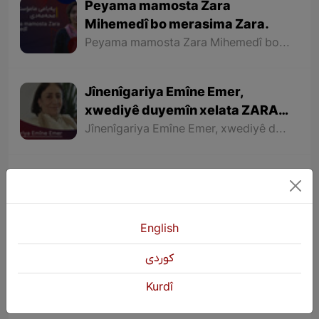
Peyama mamosta Zara
Mihemedî bo merasima Zara.
Peyama mamosta Zara Mihemedî bo merasima Zara.
Jînenîgariya Emîne Emer,
xwediyê duyemîn xelata ZARA
bo zimanê Kurdî.
Jînenîgariya Emîne Emer, xwediyê duyemîn xelata ZARA bo zimanê Kurdî.
Kurdistana Sor
Kurdistana Sor
English
كوردی
Jin jiyan azadî û semboleke
neteweyî
Kurdî
Jin jiyan azadî û semboleke neteweyî