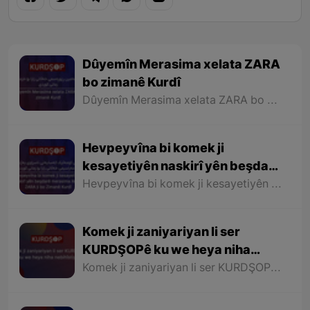
Dûyemîn Merasima xelata ZARA
bo zimanê Kurdî
Dûyemîn Merasima xelata ZARA bo zimanê Kurdî
Hevpeyvîna bi komek ji
kesayetiyên naskirî yên beşdarê
merasima Xelata ZARA ji bo
Hevpeyvîna bi komek ji kesayetiyên naskirî yên beşdarê merasima Xelata ZARA ji bo Zimanê Kurdî
Zimanê Kurdî
Komek ji zaniyariyan li ser
KURDŞOPê ku we heya niha
nebihîstiye.
Komek ji zaniyariyan li ser KURDŞOPê ku we heya niha nebihîstiye.