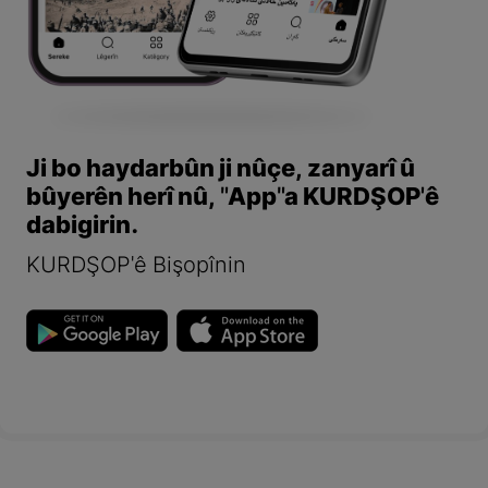
Ji bo haydarbûn ji nûçe, zanyarî û
bûyerên herî nû, "App"a KURDŞOP'ê
dabigirin.
KURDŞOP'ê Bişopînin