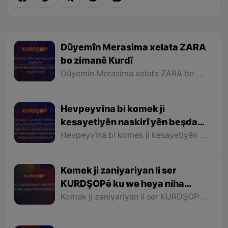
Dûyemîn Merasima xelata ZARA
bo zimanê Kurdî
Dûyemîn Merasima xelata ZARA bo zimanê Kurdî
Hevpeyvîna bi komek ji
kesayetiyên naskirî yên beşdarê
merasima Xelata ZARA ji bo
Hevpeyvîna bi komek ji kesayetiyên naskirî yên beşdarê merasima Xelata ZARA ji bo Zimanê Kurdî
Zimanê Kurdî
Komek ji zaniyariyan li ser
KURDŞOPê ku we heya niha
nebihîstiye.
Komek ji zaniyariyan li ser KURDŞOPê ku we heya niha nebihîstiye.