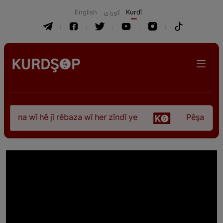
English
كوردی
Kurdî
dbûna wî hê jî rêbaza wî her zîndî ye
Pêşangeha “