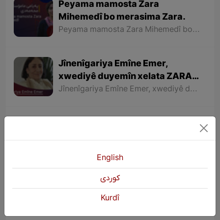
Peyama mamosta Zara
Mihemedî bo merasima Zara.
Peyama mamosta Zara Mihemedî bo merasima Zara.
Jînenîgariya Emîne Emer,
xwediyê duyemîn xelata ZARA
bo zimanê Kurdî.
Jînenîgariya Emîne Emer, xwediyê duyemîn xelata ZARA bo zimanê Kurdî.
Kurdistana Sor
Kurdistana Sor
English
كوردی
Jin jiyan azadî û semboleke
neteweyî
Kurdî
Jin jiyan azadî û semboleke neteweyî