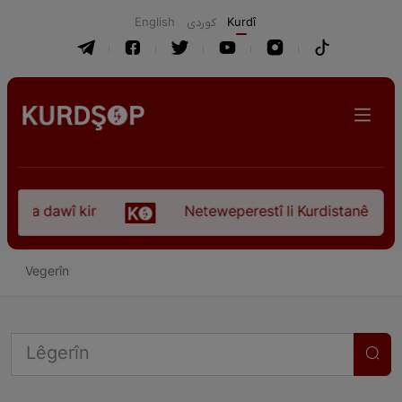
English
كوردی
Kurdî
koça dawî kir
Neteweperestî li Kurdistanê: Kurte
Vegerîn