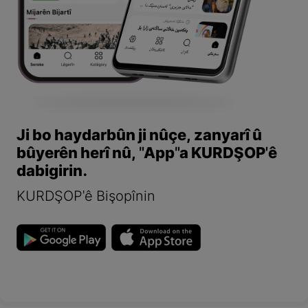
Ji bo haydarbûn ji nûçe, zanyarî û
bûyerên herî nû, "App"a KURDŞOP'ê
dabigirin.
KURDŞOP'ê Bişopînin