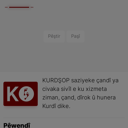
Pêştir
Paşî
KURDŞOP saziyeke çandî ya
civaka sivîl e ku xizmeta
ziman, çand, dîrok û hunera
Kurdî dike.
Pêwendî