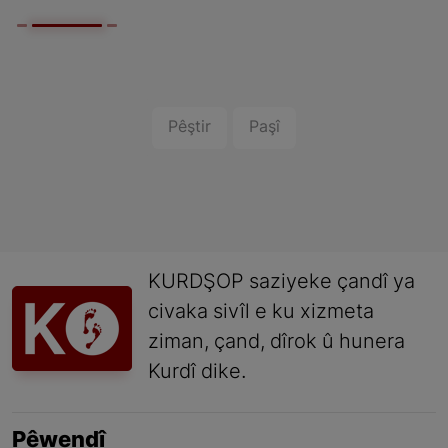
Pêştir
Paşî
KURDŞOP saziyeke çandî ya
civaka sivîl e ku xizmeta
ziman, çand, dîrok û hunera
Kurdî dike.
Pêwendî