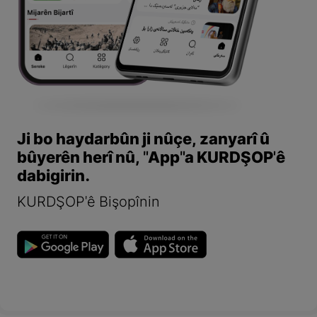
Ji bo haydarbûn ji nûçe, zanyarî û
bûyerên herî nû, "App"a KURDŞOP'ê
dabigirin.
KURDŞOP'ê Bişopînin