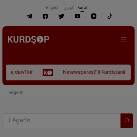
English
كوردی
Kurdî
koça dawî kir
Neteweperestî li Kurdistanê: Kurte
Vegerîn