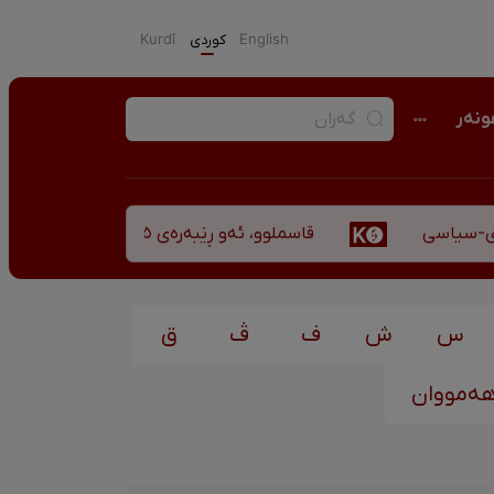
English
كوردی
Kurdî
نەر
قاسملوو، ئەو ڕێبەرەی ٣٥ ساڵ پاش شەهید بوونیشی ڕێبازەکەی هەر زیندووە
سیاسی
س
ش
ف
ڤ
ق
ەمووان