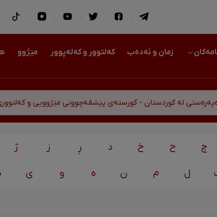
امەکان
زمان و ئەدەب
کەلتوور و کەلەپوور
مێژوو
هو
رەستی لە کوردستان - کورستەی پێشڤەچوونی مێژوویی و کەلتووری-
چ
ح
خ
د
ڕ
ز
ژ
ل
م
ن
ه
و
ی
ه