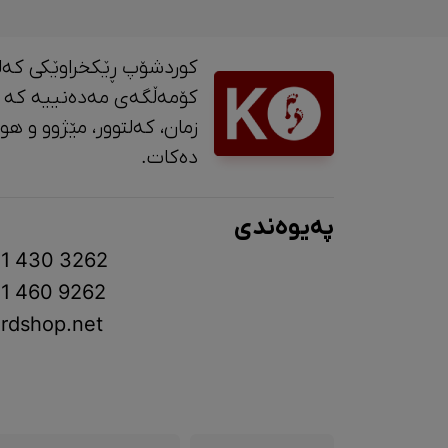
کوردشۆپ ڕێکخراوێکی کەل
کۆمەڵگەی مەدەنییە کە 
زمان، کە
دەکات.
پەیوەندی
1 430 3262
1 460 9262
rdshop.net