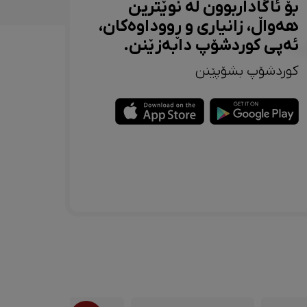
بۆ ئاگاداربوون لە نوێترین
هەواڵ، زانیاری و ڕووداوەکان،
ئەپی کوردشۆپ دابەزێنن.
کوردشۆپ بشۆپێنن