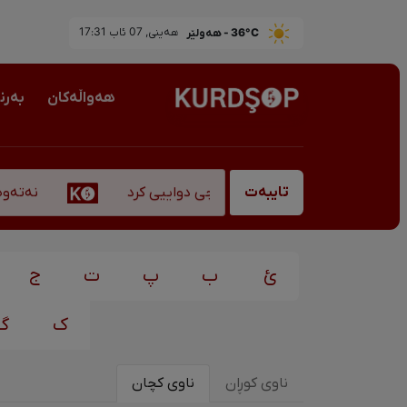
36°C - هەولێر
ھەینی, 07 ئاب 17:31
هەواڵەکان
بەرن
نەتەوەپە
بەناوبانگ، "قادر سۆفیانی" کۆچی دواییی کرد
تایبەت
ئ
ب
پ
ت
ج
ک
گ
ناوی کوڕان
ناوی کچان