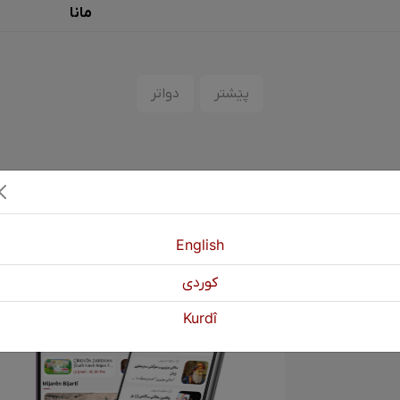
مانا
پێشتر
دواتر
English
كوردی
Kurdî