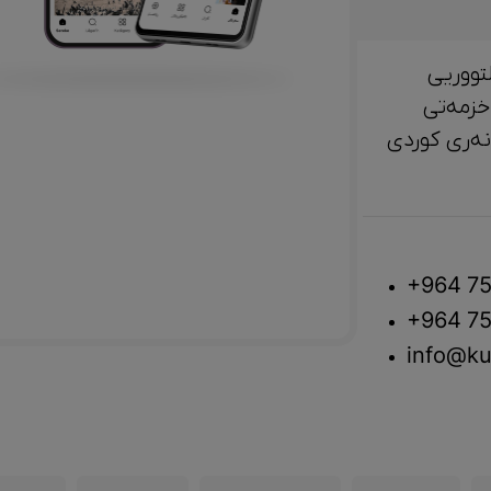
تووریی
خزمەتی
لتوور، مێژوو و ‎هونەری کوردی
+964 75
+964 75
info@ku