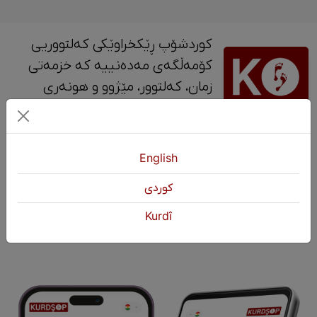
کوردشۆپ ڕێکخراوێکی کەلتووریی
کۆمەڵگەی مەدەنییە کە خزمەتی
زمان، کەلتوور، مێژوو و ‎هونەری
کوردی دەکات.
پەیوەندی
English
+964 751 430 3262
كوردی
+964 751 460 9262
Kurdî
info@kurdshop.net