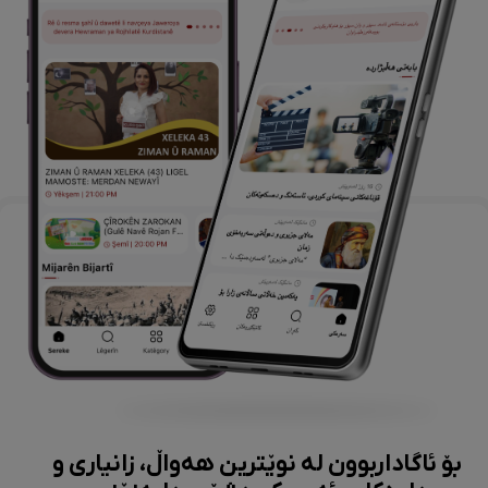
بۆ ئاگاداربوون لە نوێترین هەواڵ، زانیاری و