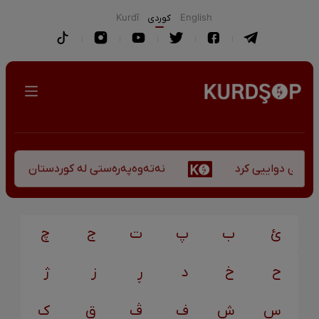
English
كوردی
Kurdî
نەتەوەپەرەستی لە کوردستان - کورس
کۆچی دواییی کرد
ئ
ب
پ
ت
ج
چ
ح
خ
د
ڕ
ز
ژ
س
ش
ف
ڤ
ق
ک