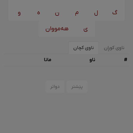
گ
ل
م
ن
ه
و
ی
هەمووان
ناوی کوڕان
ناوی کچان
#
ناو
مانا
پێشتر
دواتر