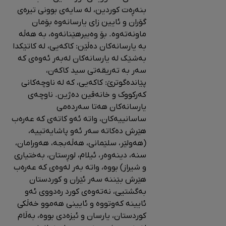
بنەڕەت کوردین، لە سایەی بوونی تیرەی
گۆران و ئایین زای یارسانەوە بۆمان
ماونەتەوه. بۆ وەبیرهێنانەوە، بە هەڵە
بە یارسانەکان دەڵێن: کاکەیی، لە کاتێکدا
بەشێک لە یارسانەکان لەبەر ئەوەی کە
سەر بە تەریقەتی سید کاکەن،
پێاندەگوترێ: کاکەیی، کە لە ناوچەکانی
کەرکووک و خانەقین دەژین‌. ناوچەی
یارسانەکان هەتا سەردەمی
ساسانییەکان، واتە ئەو کاتەی کە عەرەب
هێرش دەکاتە سەر ئەو پاشایەتییە،
(هەولێر، سلێمانی، هەڵەبجە، هەورامان،
سنە، دینەوەر، ئیلام، لوڕستان، بەختیاری
و شیراز) بووە، واتە بەر لەوەی کە عەرەب
هێرش بێننە سەر ئێران و کوردستان
بەگشتیی، نەتەوەی کورد رەدووی ئەو
ئایینە کەوتووە و ئایینی هەموو خەڵکی
کوردستان، یارسان و ئیزەدی بووە، بەڵام