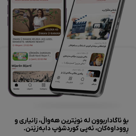
بۆ ئاگاداربوون لە نوێترین هەواڵ، زانیاری و
ڕووداوەکان، ئەپی کوردشۆپ دابەزێنن.