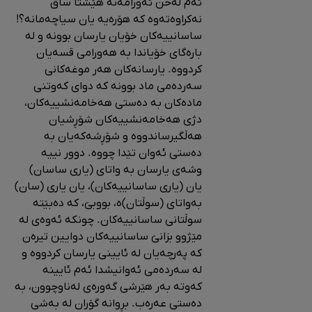
ئەم لەحن ئەورامەنە هێشتا ساق
نەکراوەتەوە کە هۆرەیە یان سیاچەمانە؟!
ساسانییەکان خۆیان یارسان بوونە و لە
بارەگای خۆیاندا بە هەورامی قسەیان
کردووە. یارسانەکان هەر موغەکانی
سەردەمی ماد بوونە کە دوای کەوتنی
مادەکان بە دەستی هەخامەنشییەکان،
دژی هەخامەنشییەکان شۆڕشیان
هەڵگیرساندووە و شۆڕشەکەیان بە
دەستی ئەوان تێدا چووە. دوور نییە
وشەی یارسان بە واتای (یاری ساسان)
یان (یاری ساسانییەکان)، یان یاری (سان)
بەواتای (سوڵتان)ە، بووبێ، کە دەبێتە
سوڵتانی ساسانییەکان. چونکە ئەوەی لە
مێژوو بزانێ ساسانییەکان دوایین تیرەن
کە پەرچەیان لە ئایینی یارسان کردووە و
لە سەردەمی ئەوانیشدا ئەم ئایینە
کەوتە بەر هێرشی گەورەی لەناوچوون، بە
دەستی عەرەب. بڕوانە گۆران لە بەشی