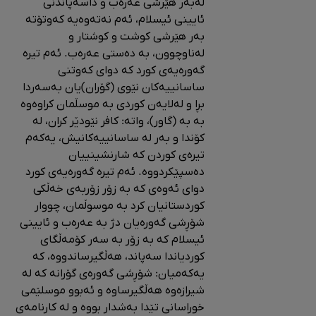
لەبەر هێرشی عەرەب و داسەپاندنی
ئایینی ئیسلام، ئەم نەتەوەیە کەوتۆتە
بەر هێرشی کوشت و کوشتار و
لەناوچوون، بە دەستی عەرەب. ئەم تیرە
گەورەیەی کورد کە دوای کەوتنی
ساسانییەکان نێوی‌ (گۆران)یان بەسەردا
بڕا و لەلایەن کوردی بە موسڵمان کراوەوە
بە بە (گاور)، واتە: کافر نێودێر کران، لە
کۆندا و بەر لە ساسانییەکانیش، یەکەم
تیرەی کوردن کە شارنشینییان
دەسپێکردووە. ئەم تیرە گەورەیەی کورد
دوای ئەوەی کە بە زۆر زۆربەی خەڵکی
کوردستانیان کرد بە موسوڵمان، چووار
شۆڕشی گەورەیان دژ بە عەرەب و ئایینی
ئیسلام کە بە زۆر بە سەر کۆمەڵگای
کوردیاندا سەپاند، هەڵگیرساندووە، کە
یەکەمیان‌: شۆڕشی گەورەی گۆرانە کە‌ لە
شیرازەوە هەڵگیرساوه و ئەبوو موسلێمی
خوراسانی‌ تێدا بەشدار بووە و لە کارنامەی