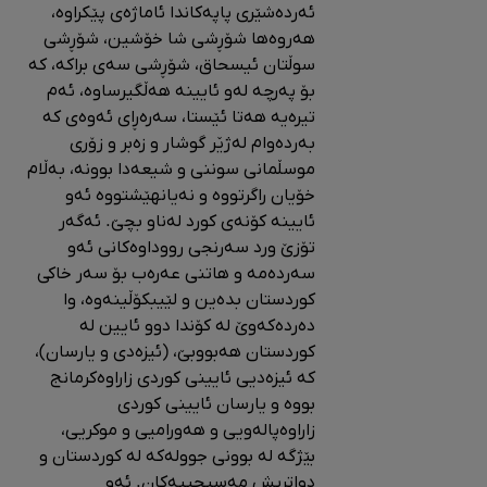
ئەردەشێری پاپەکاندا ئاماژەی پێکراوە،
هەروەها شۆڕشی شا خۆشین، شۆڕشی
سوڵتان ئیسحاق، شۆڕشی سەی براکە، کە
بۆ پەرچە لەو ئایینە هەڵگیرساوە، ئەم
تیرەیە هەتا ئێستا، سەرەڕای ئەوەی کە
بەردەوام لەژێر گوشار و زەبر و زۆری
موسڵمانی سوننی و شیعەدا بوونە، بەڵام
خۆیان راگرتووە و نەیانهێشتووە ئەو
ئایینە کۆنەی کورد لەناو بچێ. ئەگەر
تۆزێ ورد سەرنجی رووداوەکانی ئەو
سەردەمە و هاتنی عەرەب بۆ سەر خاکی
کوردستان بدەین و لێیبکۆڵینەوە‌، وا
دەردەکەوێ لە کۆندا دوو ئایین لە
کوردستان هەبووبێ، (ئیزەدی و یارسان)،
کە ئیزەدیی ئایینی کوردی زاراوەکرمانج
بووە و یارسان ئایینی کوردی
زاراوەپالەویی و هەورامیی و موکریی،
بێژگە لە بوونی جوولەکە لە کوردستان و
دواتریش مەسیحییەکان. ئەو