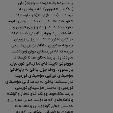
پانتاییزمە واتە (وحدت وجود) یان
(یەکێتی هەبوون)، کە بڕوایان بە
دۆنادۆن (تناسخ ارواح)ە و یارسانەکان
هەرچەند لەلایەن شیعە و سوننی یەوە،
کەوتوونەتە بەر زوڵم و زۆری فراوان و
بەگشتیی پەیڕەوانی ئایینی ئیسلام لە
درێژەی مێژوودا دەستدرێژیی زۆریان
کردۆتە سەریان، بەڵام کۆنترین ئایینی
کوردە کە لە کوردستان دوای زەڕدەشت
ماوەتەوە. یارسانەکان هەتا ئێستا لە
دووتوێی ئایینەکەیاندا زمانی کوردییان
پاراستووە. وەک چۆن یەکێ لە پایەکانی
مۆسیقای ئێرانیی مۆسیقای کوردییە،
لەراستیشدا یەکێ لە بناغەکانی مۆسیقای
کوردیی وا بەسەر مۆسیقای کوردیی
یارسانەکانەوە، چونکە ئەو قەتار و گۆشە
و قامگەلەی که مامۆستا عەلی مەردان و
حوسێن عەلی گوتوویانن و تەنانەت
هەندێ لە قۆریاتی تورکمانیی کە بە