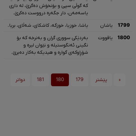
کە گوڵی سپی و بۆنخۆش دەگرێ، لە داری
یاسەمەن، دار جگەرە درووست دەکرێ.
1799
یاشان
یاشا، خوزیا، خوزگە، کاشکای، شەڵای، بریا.
1800
یاقووت
بەردێکی سووری گران و بەنرخە کە بۆ
نگینی ئەنگوستیلە و نێوان لیرە و
شۆڕاوکەی گوارە و هیدیکە بەکار دەبرێ.
«
پێشتر
179
180
181
دواتر