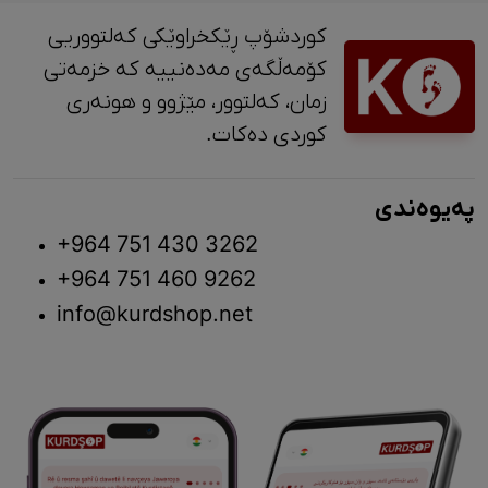
کوردشۆپ ڕێکخراوێکی کەلتووریی
کۆمەڵگەی مەدەنییە کە خزمەتی
زمان، کەلتوور، مێژوو و ‎هونەری
کوردی دەکات.
پەیوەندی
+964 751 430 3262
+964 751 460 9262
info@kurdshop.net