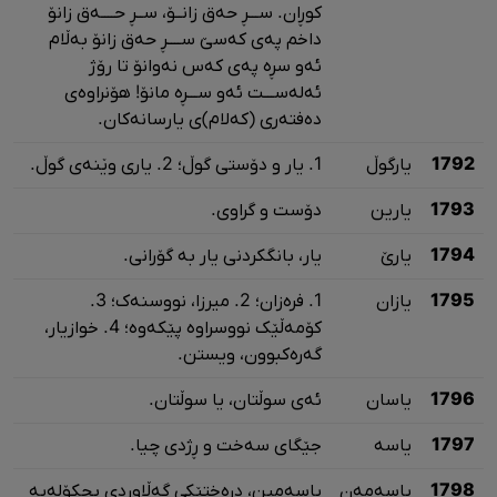
کوڕان. ســـڕ حەق زانــۆ، ســڕ حــــەق زانۆ
داخم پەی کەسێ ســــڕ حەق زانۆ بەڵام
ئەو سڕە پەی کەس نەوانۆ تا رۆژ
ئەلەســـت ئەو ســـڕە مانۆ! هۆنراوەی‌
دەفتەری (کەلام)ی یارسانەکان‌.
1792
یارگوڵ
1. یار و دۆستی گوڵ؛ 2. یاری وێنەی گوڵ.
1793
یارین
دۆست و گراوی.
1794
یارێ
یار، بانگکردنی یار بە گۆرانی.
1795
یازان
1. فرەزان؛ 2. میرزا، نووسنەک؛ 3.
کۆمەڵێک نووسراوە پێکەوە؛ 4. خوازیار،
گەرەکبوون، ویستن.
1796
یاسان
ئەی سوڵتان، یا سوڵتان.
1797
یاسە
جێگای سەخت و ڕژدی چیا.
1798
یاسەمەن
یاسەمین، درەختێکی گەڵاوردی بچکۆلەیە