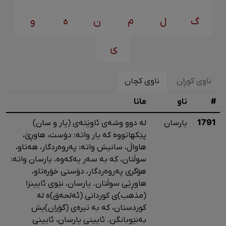
گ
ل
م
ن
ه
و
ی
ناوی کوڕان
ناوی کچان
#
ناو
مانا
1791
یارسان
لە دوو وشەی ئاوێتەی (یار و سان)
پێکهاتووە کە یار واتە: دۆست، هاوڕێ،
هاواڵ، سانیش واتە: پەروەردگار، هەتاو،
سوڵتان، کە بە سەر یەکەوە، یارسان واتە:
هۆگری پەروەردگار، دۆستی خۆرەتاو،
هاوڕێی سوڵتان. یارسان، نێوی ئایینزا
(مذهب)ی کوردانی (ئەلحەق)ە لە
کوردستان، کە بە تیرەی (گۆران)یش
بەنێوبانگن. ئایینی یارسان، ئایینی