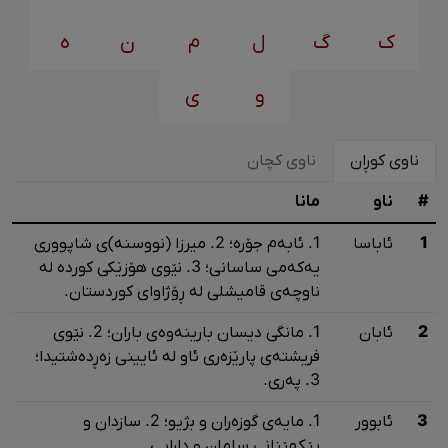
ک
گ
ل
م
ن
ه
و
ی
ناوی کوڕان
ناوی کچان
#
ناو
مانا
1
ئاباسا
1. ئابه‌م جۆره‌؛ 2. میرزا (نووسنه‌)ی شاپووری
یه‌که‌می ساسانی؛ 3. نێوی هۆزێکی کورده‌ له‌
ناوچه‌ی قامیشلی له‌ ڕۆژاوای کوردستان.
2
ئابان
1. مانگی دیسان بارینه‌وه‌ی باران؛ 2. نێوی
فریشته‌ی پارێزه‌ری ئاو له‌ ئایینی زه‌ڕده‌شتیدا؛
3. په‌ری.
3
ئابوور
1. مایه‌ی گوزه‌ران و بژیو؛ 2. سازدان و
پێکهێنانی سامان و دارایی.