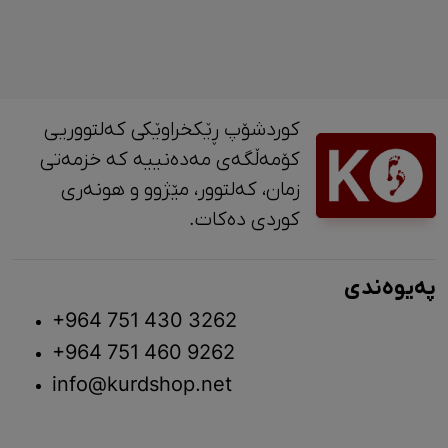
کوردشۆپ ڕێکخراوێکی کەلتووریی
کۆمەڵگەی مەدەنییە کە خزمەتی
زمان، کەلتوور، مێژوو و ‎هونەری
کوردی دەکات.
پەیوەندی
+964 751 430 3262
+964 751 460 9262
info@kurdshop.net