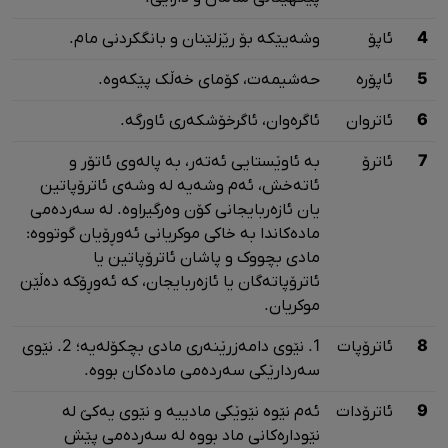
4
ئاپۆ
وشه‌یێکه‌ بۆ رێزلێنان و بانگکردنی مام.
5
ئاپۆره
حه‌شیمه‌ت، کۆمای خه‌ڵک پێکه‌وه‌.
6
ئاتروان
ئاگره‌وان، ئاگرخۆشکه‌ری ئاورگه‌.
7
ئاترۆ
به‌ ئاوێستایی ئه‌ته‌ر، به‌ پاله‌وی ئاتۆر و
ئاته‌خش، ئه‌م وشه‌یه‌ له‌ وشه‌ی ئاترۆپاتین
یان ئازه‌ربایجانی کۆن وه‌رگیراوه‌. له‌ سه‌رده‌می
ماده‌کاندا به‌ خاکی موکریانی ئه‌وڕۆیان گوتووه‌:
مادی بچووک و ‌پاشان ئاترۆپاتین یا
ئاترۆپاته‌گان یا ئازه‌ربایجان، که‌ ئه‌وڕۆکه‌ ده‌ڵێن
موکریان.
8
ئاترۆپات
1. نێوی دامه‌زرێنه‌ری مادی بچکۆله‌یه‌؛ 2. نێوی
سه‌ردارێکی سه‌رده‌می ماده‌کان بووه‌.
9
ئاترۆدات
ئه‌م نێوه‌ نێوێکی مادییه‌ و نێوی یه‌کێ له‌
نێوداره‌کانی ماد بووه‌ له‌ سه‌رده‌می پێش