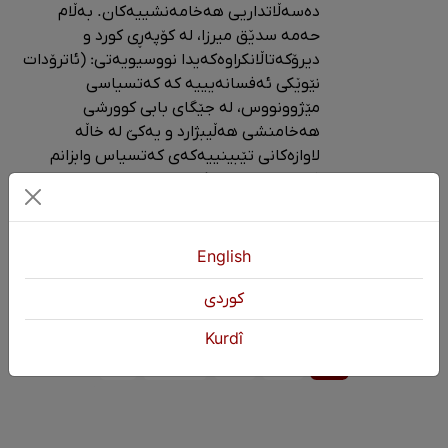
ده‌سه‌ڵاتداریی هه‌خامه‌نشییه‌کان. به‌ڵام
حه‌مه‌ سدێق میرزا، له‌ کۆپه‌ڕی کورد و
دیرۆکه‌تاڵانکراوه‌که‌یدا نووسیویه‌تی: (ئاترۆدات
نێوێکی ئه‌فسانه‌یییه‌ که‌ که‌تسیاسی
مێژوونووس، له‌ جێگای بابی کوورشی
هه‌خامنشی هه‌ڵیبژارد و یه‌کێ له‌ خاڵه‌
لاوازه‌کانی تێبینییه‌که‌ی که‌تسیاس وابزانم
ئه‌وه‌ بووه‌، که‌ له‌ گه‌نجینه‌ نووسراوه‌کانی
قڕاڵیه‌تی پارسدا وه‌ریگرتووه‌، یان له‌ زمانی
خه‌ڵک بیستوویه‌تی.)
English
10
ئاته‌ر
ئاگر، ئاهێر، ئاور، ئایه‌ر، گڕ.
كوردی
Kurdî
1
2
3
دواتر
»