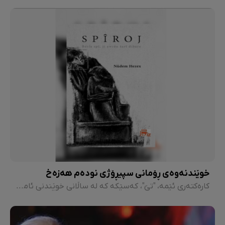
خوێندنەوەی ڕۆمانی سپیڕۆژی نودەم هەزەخ
کارەکتەری ئێمە، "تێ"، کەسێکە کە لە ساڵانی خوێندنی ئامادەیی لە ڕێکخراوە سیاسییەکانی پێش هەشتاکاندا بووە. دەربارەی ئەو، نووسەر باسی بارودۆخی شاری میندی لەو سەردەمەدا دەکات و دووبارە لەسەر زاری کارەکتەرەکەوە ڕەخنە لە کۆمەڵگا دەگرێت