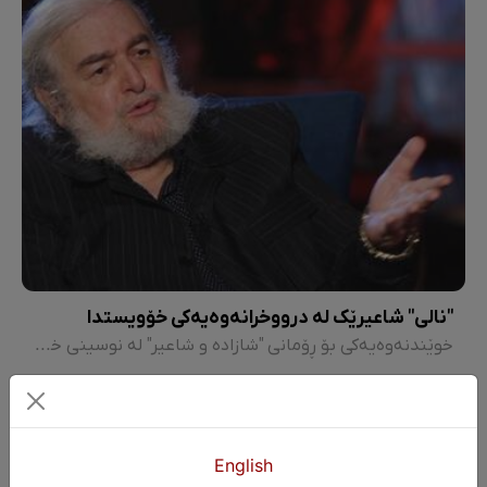
"نالی" شاعیرێک لە درووخرانەوەیەکی خۆویستدا
خوێندنەوەیەکی بۆ ڕۆمانی "شازادە و شاعیر" لە نوسینی خوسرەو جاف
English