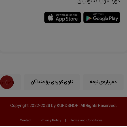
کوردشۆپ بشۆپێنن
دەربارەی ئێمە
ناوی کوردی بۆ منداڵان
وەرزش
Copyright
2022-
2026 by KURDSHOP. All Rights Reserved.
Contact
Privacy Policy
Terms and Conditions