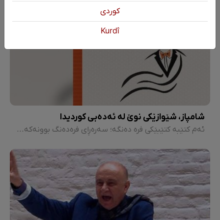
كوردی
Kurdî
شامپاز، شێوازێکی نوێ لە ئەدەبی کوردیدا
ئەم کتێبە کتێبێکی فرە دەنگە؛ سەرەڕای فرەدەنگ بوونەکەشی، لە دەمی کەسی یەکەم و بە مۆنۆلۆگەوە نووسراوە. کتێبەکە لە سەرەتاوە تا کۆتایی لە ڕێگەی دەمی کارەکتەری سەرەکیمان کالۆوە گێڕدراوەتەوە.