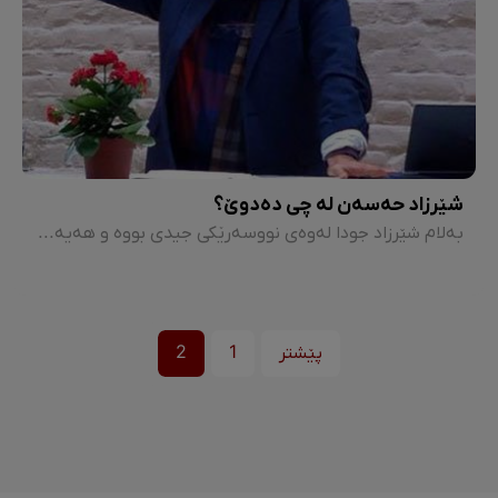
شێرزاد حەسەن لە چی دەدوێ؟
بەلام شێرزاد جودا لەوەی نووسەرێکی جیدی بووە و هەیە و ئەو جیدی بوونە لەو بەرهەمانەی و بەتایبەت لە نۆڤلێتی "حەسار و سەگەکانی باوکم"دا وەبەرچاو دەکەوێ. بەڵام لایەنێکی دیکەی کەسایەتی و نووسینی شیرزاد حەسەن، لایەنی ڕۆشنگەر بوونی ئەو نووسەرەیە.
پێشتر
1
2