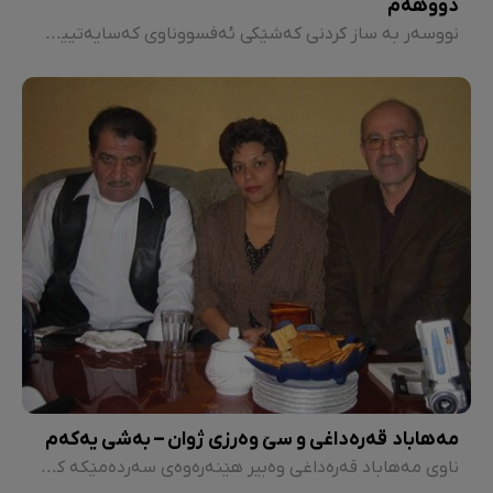
دووهەم
نووسەر بە ساز کردنی کەشێکی ئەفسووناوی کەسایەتییەکی خستووەتە ڕوو کە نوێنەری ژنانە. ژنێک کە بە پەرجۆیەک ئەوی لە چاڵی ڕابردوو دابڕیوە و لە ئێستای هەسارەیەکی دیدا، لە ڕووناکی دەگەڕێ.
مەهاباد قەرەداغی و سێ وەرزی ژوان – بەشی یەکەم
ناوی مەهاباد قەرەداغی وەبیر هێنەرەوەی سەردەمێکە کە نەوەی ئێمە لە زانکۆکان "شاخ کێڵگەی گەنمەشامییە"ی دەخوێندەوە و لەو توانای زمان و ئافراندنی وێنە و دەربڕینە جیاوازەی ئەو لەبەراورد لەگەڵ پیاوانی شاعیری کورد دڵخۆش دەبوو.