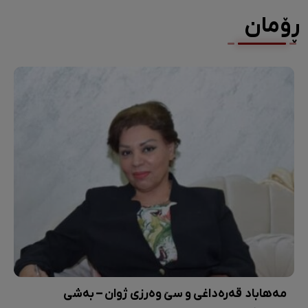
ڕۆمان
مەهاباد قەرەداغی و سێ وەرزی ژوان – بەشی