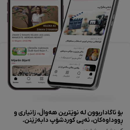
بۆ ئاگاداربوون لە نوێترین هەواڵ، زانیاری و
ڕووداوەکان، ئەپی کوردشۆپ دابەزێنن.