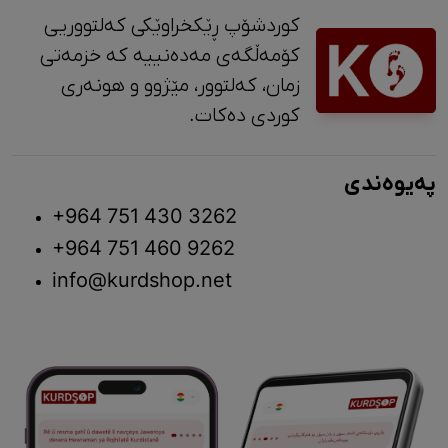
کوردشۆپ ڕێکخراوێکی کەلتووریی
کۆمەڵگەی مەدەنییە کە خزمەتی
زمان، کەلتوور، مێژوو و ‎هونەری
کوردی دەکات.
پەیوەندی
+964 751 430 3262
+964 751 460 9262
info@kurdshop.net