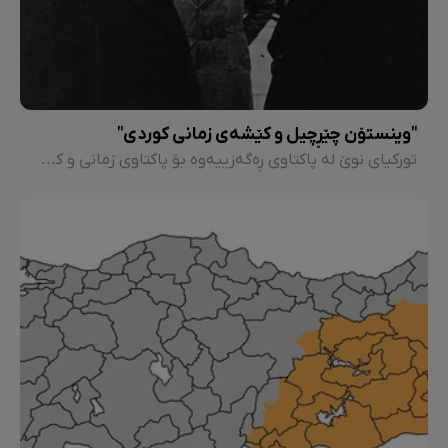
"وینستۆن چێڕچیل و کێشەی زمانی کوردی"
تورکیای نوێ لە پاکتاوی ڕەگەزییەوە بۆ پاکتاوی زمانی و کەلتووری - بەشی 2