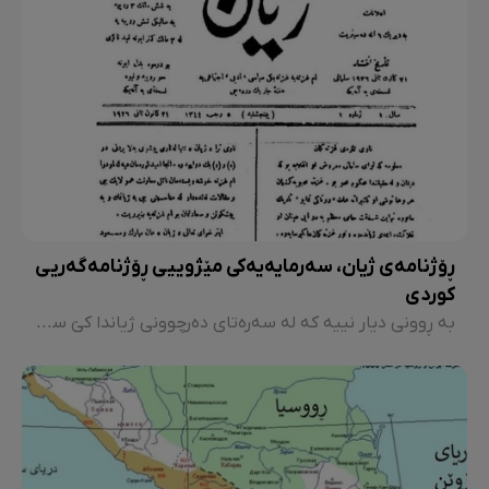
ڕۆژنامەی ژیان، سەرمایەیەکی مێژوییی ڕۆژنامەگەریی
کوردی
بە ڕوونی دیار نییە کە لە سەرەتای دەرچوونی ژیاندا کێ سەرنووسەر بووە. "جەمیل سائیب" سەروتار و چەند وتارێکی سیاسیی لە ژمارە سەرەتاکانیدا نووسیوە، خوێنەر وادەزانێ ئەو سەرنووسەری ڕۆژنامەکە بووە، بەڵام پاش چەند ژمارەیەک دەنگی نەماوە. بەشدارییەکەی لە نووسینەکانی ڕۆژنامەکەدا، وەکوو بەرچاو دەکەوێ هەر بە درێژەپێدانی چیرۆکی ”لە خەوما“ بووە. کە لە سەردەمی ژیانەوەدا دەستی پێ کردبوو.