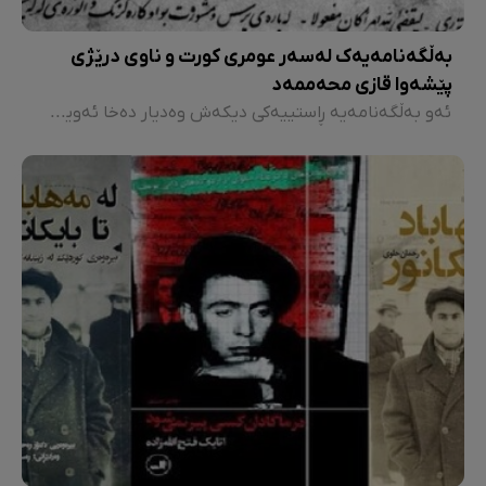
بەڵگەنامەیەک لەسەر عومری کورت و ناوی درێژی
پێشەوا قازی محەممەد
ئەو بەڵگەنامەیە ڕاستییەکی دیکەش وەدیار دەخا ئەویش ئەوەیە؛ کە پێشەوا ئەگەرچی بۆخۆی هێزێکی گەورەی مەعنەوی و کۆمەڵایەتی و سیاسیی هەبووە، بەڵام سیاسەتمەدارێکی تاکڕەو نەبووە، بەڵکوو بڕوای بە ڕاوێژ و بیری بەکۆمەڵ بووە. پرسی بە چین و توێژە سەردەرچووەکانی سەردەمی خۆی کردووە و لەدوای ئەو پڕۆسانە بڕیاری مێژووییی خۆی داوە و کۆماری کوردستانی ڕاگەیاندووە. بڕیارێک کە تا ئێستاش یەکێک لە خاڵە درەوشاوەکانی ژیانی سیاسیی کوردە.