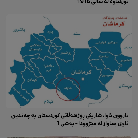
تورکیاوە لە ساڵی 1916
ئاروون ئاوا، شارێکی ڕۆژهەڵاتی کوردستان بە چەندین
ناوی جیاواز لە مێژوودا - بەشی 1