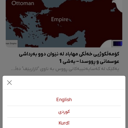
کۆمەڵکوژیی خەڵکی مهاباد لە نێوان دوو بەرداشی
عوسمانی و ڕووسدا – بەشی 1
یەکێک لە کەسایەتییەکانی ڕووس بە ناوی "لازاریێف" دەڵێ: گوللـەی یەکەمی شەڕی جیهانی و هەڵایسانی ئاوری ئەو شەڕە، لە مهاباد و لە شەڕی نێوان ڕووس و عوسمانی لە شاری مهابادەوە دەست پێ کرا. هەڵمەتی عوسمانی بۆ سەر مهاباد چەند حەفتەیەک پێش شەڕی فەرمیی یەکەمی جیهانی بوو.
English
كوردی
Kurdî