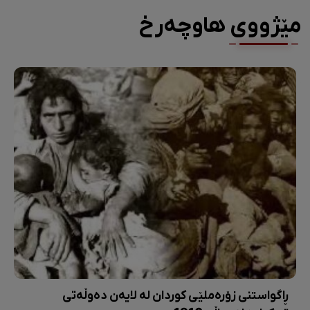
مێژووی هاوچەرخ
ڕاگواستنی زۆرەملێی کوردان لە لایەن دەوڵەتی