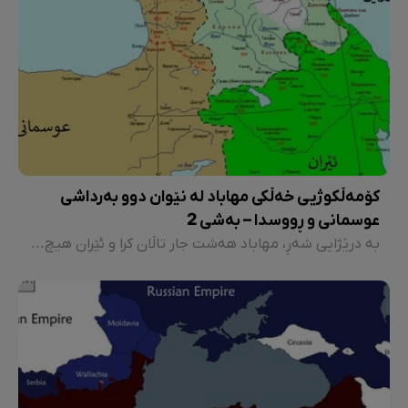
کۆمەڵکوژیی خەڵکی مهاباد لە نێوان دوو بەرداشی
عوسمانی و ڕووسدا – بەشی 2
بە درێژایی شەڕ، مهاباد هەشت جار تاڵان کرا و ئێران هیچ بەرگرییەکی لێ نەکرد و مهاباد بوو بە گەورەترین قوربانیی شەڕی یەکەمی جیهانی. کە بەداخەوە یەستاش ئەو قوربانی بوونەی، وەکی باس کرا لە لایەن مێژووە فەرمییەکانی جیهانەوە نەناسراوە بەڵکوو لە مێژ نییە لە بەڵگەنامەکانی کۆنسول و مسیۆنێرە بیانییەکانەوە هێندێک ڕاستی دزەیان کردووەتە دەرێ.