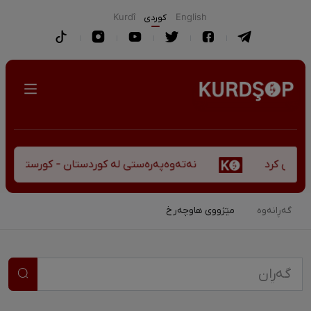
English
كوردی
Kurdî
نەتەوەپەرەستی لە کوردستان - کورستەی پێشڤەچوونی
گەڕانەوە
مێژووی هاوچەرخ