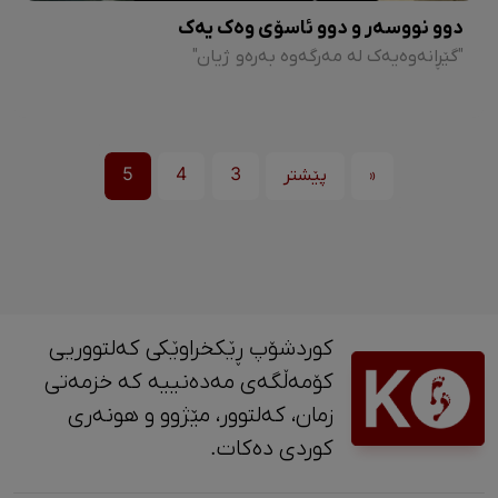
دوو نووسەر و دوو ئاسۆی وەک یەک
"گێڕانەوەیەک لە مەرگەوە بەرەو ژیان"
«
پێشتر
3
4
5
کوردشۆپ ڕێکخراوێکی کەلتووریی
کۆمەڵگەی مەدەنییە کە خزمەتی
زمان، کەلتوور، مێژوو و ‎هونەری
کوردی دەکات.