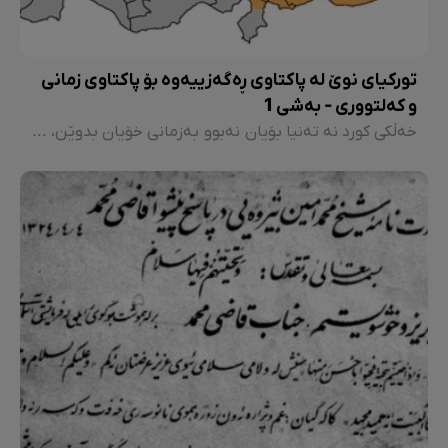
تورکیای نوێ لە پاکتاوی ڕەگەزییەوە بۆ پاکتاوی زمانی
و کەلتووری - بەشی 1
خەڵکی کورد نە تەنیا بۆیان نەبوو بەزمانی خۆیان بدوێن، بەڵکوو لە ئەساسدا، بوونی زمانێک بە ناوی زمانی کوردی و نەتەوەیەک بە ناوی کورد و تەنانەت خاک و سەرزەمینێک بە ناوی کوردستان حاشای لێ کرا. بە پانەوە کوردستان بوو بە ڕۆژهەڵاتی ئەنەدۆڵ و کەس بۆی نەبوو ناوی کوردستان بەسەر زاردا بێنێ و شوناسی نەتەوەییشیان حاشای لێ کرا و بە تورکە چیاییەکان ناویان برا، کە تورکییان لە بیر چۆتەوە