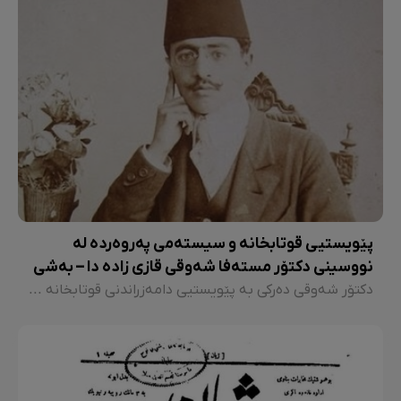
پێویستیی قوتابخانە و سیستەمی پەروەردە لە
نووسینی دکتۆر مستەفا شەوقی قازی زادە دا – بەشی
1
دکتۆر شەوقی دەرکی بە پێویستیی دامەزراندنی قوتابخانە لە سەر شێوەی نوێ لە کورستان کردووە. لە کوردستانێک کە ئەو سەردەم لە ژێر هەیمەنەی ئاغا و شێخ و مەلا دا بووە و هەر کام لەو سێ چینە بە نیاز و ویست و ئارەزووی خۆیان ڕەفتاریان لەگە ڵ ڕەشاییی خەڵک کردووە. جودا لەوەش، تا ئەوکات خوێندن و زانیاری و سەواد، لە پاوانی ئەو سێ چینەدا بووە.