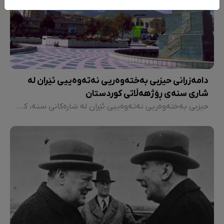
دامەزرانی حیزبی بەختەوەریی نەتەوەییی ئێران لە
شاری سنەی ڕۆژهەڵاتی کوردستان
حیزبی بەختەوەریی نەتەوەییی ئێران لە شارەکانی سنە، کامێران، قوروە، دێولان، کرماشان، ڕوانسەر، جوانڕۆ، پاوە و نەوسوو چالاکییان دەکرد و نووسینگەی ناوەندیی حیزب لە شاری سنە بوو. بە وتەی سکرتێری دواتری حیزب واتە "غوڵامعەلی مەلەکی" حیزبی بەختەوەریی نەتەوەیی 36000 ئەندامی هەبووە.