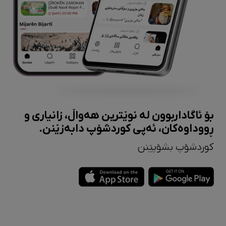
بۆ ئاگاداربوون لە نوێترین هەواڵ، زانیاری و
ڕووداوەکان، ئەپی کوردشۆپ دابەزێنن.
کوردشۆپ بشۆپێنن