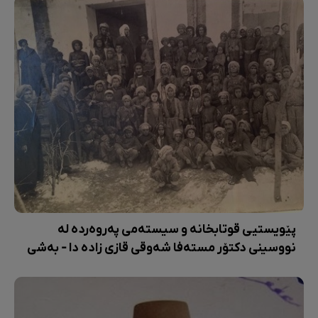
پێویستیی قوتابخانە و سیستەمی پەروەردە لە
نووسینی دکتۆر مستەفا شەوقی قازی زادە دا - بەشی
2