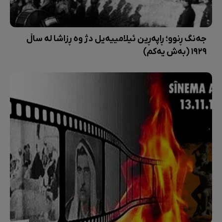
جەنگ ڕنوو؛ ڕاپەڕین ئیلامییەیل دژ وە ڕزاشا لە ساڵ
١٩٢٩ (بەش یەکم)