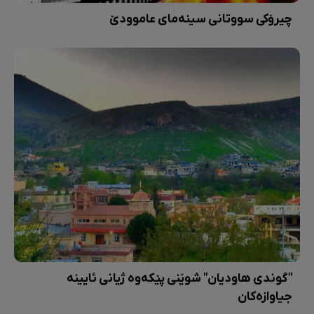
چیرۆکی سووتانی سینەمای عاموودێ
"گوندی هاودیان" شوێنی پێکەوە ژیانی ئایینە
جیاوازەکان