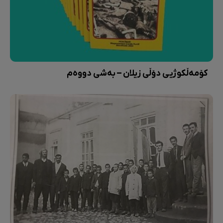
کۆمەڵکوژیی دۆڵی زیلان – بەشی دووەم