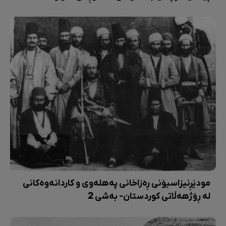
مودێڕنیزاسیۆنی ڕەزاخانی پەهلەوی و کاردانەوەکانی
لە ڕۆژهەڵاتی کوردستان- بەشی 2