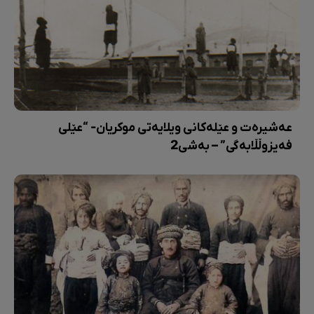
عەشیرەت و عێلەکانی ویلایەتی موکریان- “عێلی
فەیزوڵڵابەگی” – بەشی2