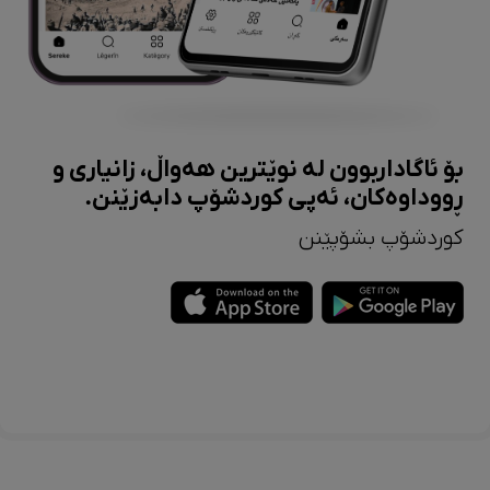
بۆ ئاگاداربوون لە نوێترین هەواڵ، زانیاری و
ڕووداوەکان، ئەپی کوردشۆپ دابەزێنن.
کوردشۆپ بشۆپێنن