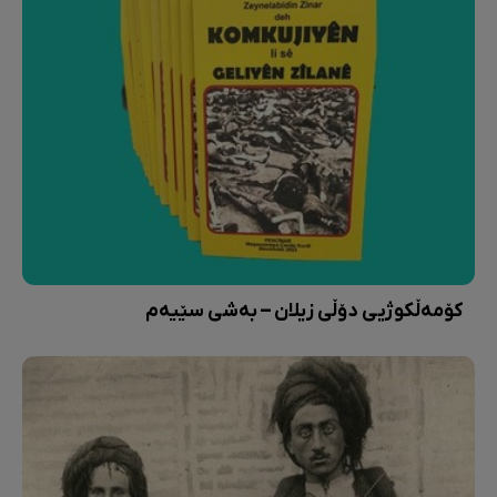
کۆمەڵکوژیی دۆڵی زیلان – بەشی سێیەم