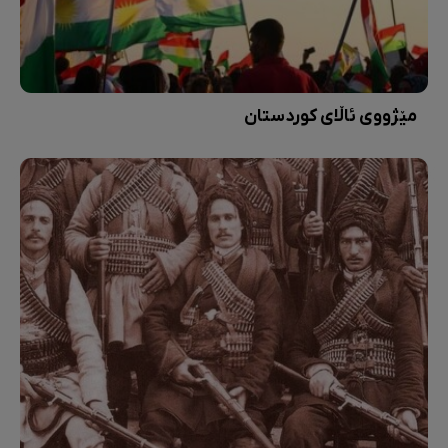
مێژووی ئاڵای کوردستان