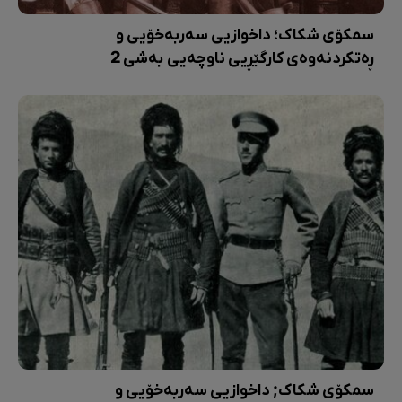
سمکۆی شکاک؛ داخوازیی سەربەخۆیی و
ڕەتکردنەوەی کارگێڕیی ناوچەیی بەشی 2
سمکۆی شکاک; داخوازیی سەربەخۆیی و