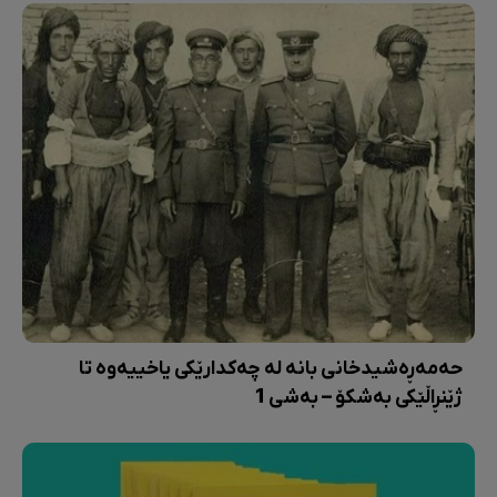
حەمەڕەشیدخانی بانە لە چەکدارێکی یاخییەوە تا
ژێنڕاڵێکی بەشکۆ – بەشی 1