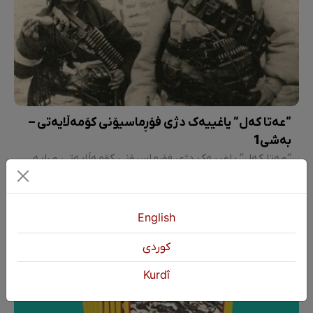
“عەتا کەل” یاغییەک دژی فۆڕماسیۆنی کۆمەڵایەتی –
بەشی1
“عەتا کەل” یاغییەک دژی فۆڕماسیۆنی کۆمەڵایەتی و ڕابەری ڕاپەڕینێک دژی دەسەڵاتی پاشایەتی
English
كوردی
Kurdî