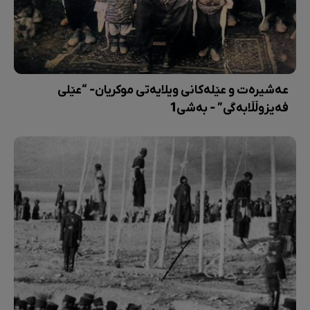
عەشیرەت و عێلەکانی ویلایەتی موکریان- “عێلی
فەیزوڵڵابەگی” - بەشی1