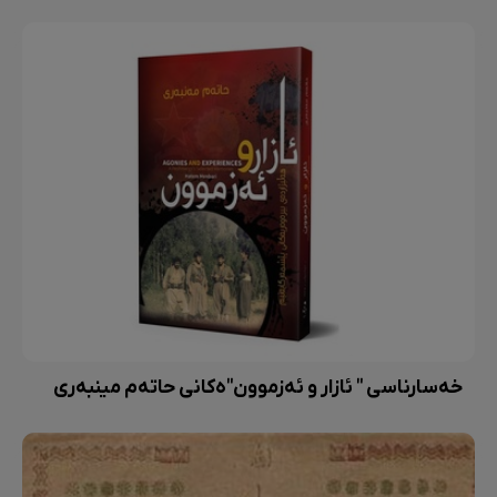
خەسارناسی " ئازار و ئەزموون"ەکانی حاتەم مینبەری