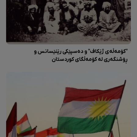
"کۆمەڵەی ژێکاف" و دەسپێکی رێنێسانس و
ڕۆشنگەری لە کۆمەڵگای کوردستان