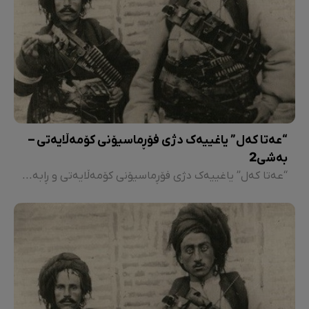
“عەتا کەل” یاغییەک دژی فۆڕماسیۆنی کۆمەڵایەتی –
بەشی2
“عەتا کەل” یاغییەک دژی فۆڕماسیۆنی کۆمەڵایەتی و ڕابەری ڕاپەڕینێک دژی دەسەڵاتی پاشایەتی