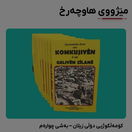
مێژووی هاوچەرخ
کۆمەڵکوژیی دۆڵی زیلان – بەشی چوارەم