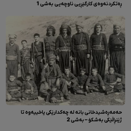
ڕەتکردنەوەی کارگێڕیی ناوچەیی بەشی 1
حەمەڕەشیدخانی بانە لە چەکدارێکی یاخییەوە تا
ژێنڕاڵێکی بەشکۆ – بەشی 2