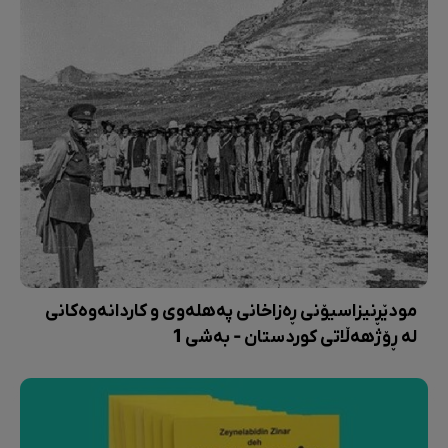
مودێڕنیزاسیۆنی ڕەزاخانی پەهلەوی و کاردانەوەکانی
لە ڕۆژهەڵاتی کوردستان - بەشی 1