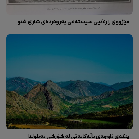
مێژووی زارەکیی سیستەمی پەروەردەی شاری شنۆ
پێگەی ناوچەی باڵەکایەتی لە شۆڕشی ئەیلولدا