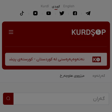
English
كوردی
Kurdî
پەرەستی لە کوردستان - کورستەی پێشڤەچوونی مێژوویی و کەلتوو
گەڕانەوە
مێژووی هاوچەرخ