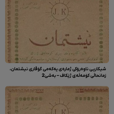
شیکاریی ناوەرۆکی ژمارەی یەکەمی گۆڤاری نیشتمان،
زمانحاڵی کۆمەڵەی ژێکاف – بەشی2