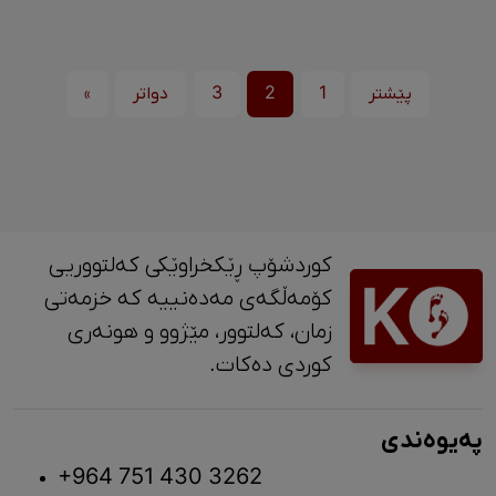
پێشتر
1
2
3
دواتر
»
کوردشۆپ ڕێکخراوێکی کەلتووریی
کۆمەڵگەی مەدەنییە کە خزمەتی
زمان، کەلتوور، مێژوو و ‎هونەری
کوردی دەکات.
پەیوەندی
+964 751 430 3262