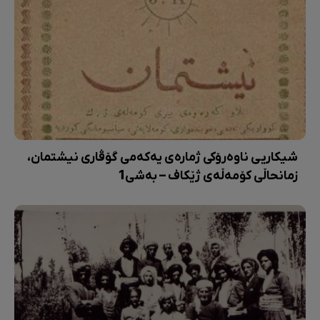
شیکاریی ناوەرۆکی ژمارەی یەکەمی گۆڤاری نیشتمان،
زمانحاڵی کۆمەڵەی ژێکاف – بەشی1