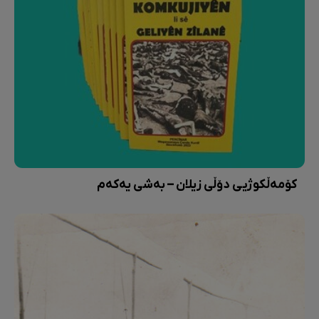
کۆمەڵکوژیی دۆڵی زیلان – بەشی یەکەم