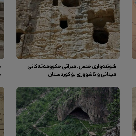
شوێنەواری خنس، میراتی حکوومەتەکانی
ئ
میتانی و ئاشووری بۆ کوردستان
ئ