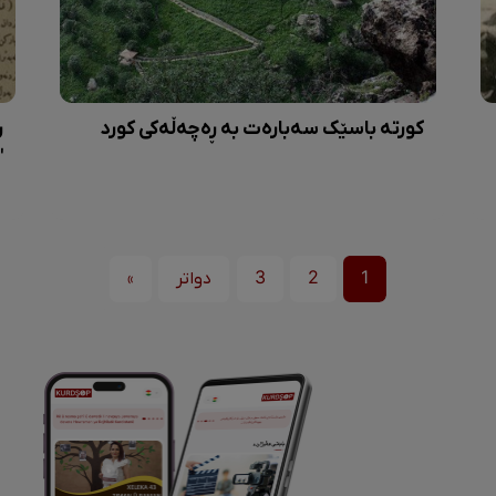
کورتە باسێک سەبارەت بە ڕەچەڵەکی کورد
ر
"
1
2
3
دواتر
»