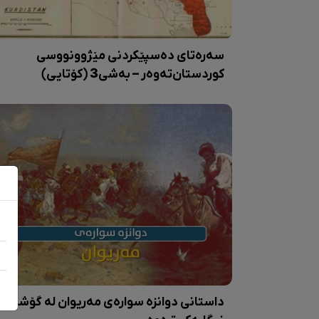
سەرەتای دەسپێکردنی مێژوونووسی
کوردستان‌تەوەر – بەشی3 (کۆتایی)
داستانی دوانزە سوارەی مەریوان لە گۆشە