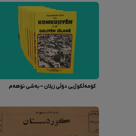
کۆمەڵکوژیی دۆڵی زیلان – بەشی نۆهەم