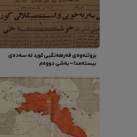
بزوتنەوەی فەرهەنگیی کورد لە سەدەی
بیستەمدا – بەشی دووەم