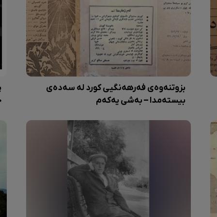
بزوتنەوەی فەرهەنگیی کورد لە سەدەی
پ
بیستەمدا – بەشی یەکەم
ح