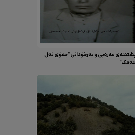
شتێنەی عەرەبی و بەرخۆدانی "جمۆی ئەل
ەمک"