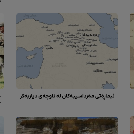
ک
ئیماڕەتی مەرداسییەکان لە ناوچەی دیاربەکر
چ
٢٧