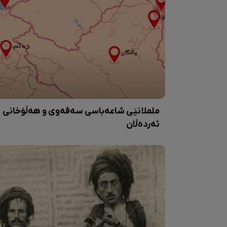
ململانێی شاعەباسی سەفەوی و هەڵۆخانی
ئەردەڵان