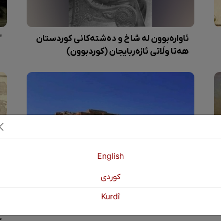
ئاوارەبوون لە شاخ و دەشتەکانی کوردستان
"
هەتا وڵاتی ئازەربایجان (کوردبوون)
English
كوردی
Kurdî
کورتەباسێک لەسەر مێژووی قەڵای نەجم
س