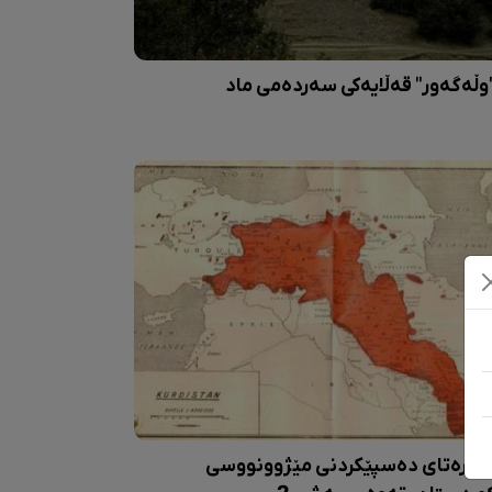
وڵەگەور" قەڵایەکی سەردەمی ماد
ەرەتای دەسپێکردنی مێژوونووسی