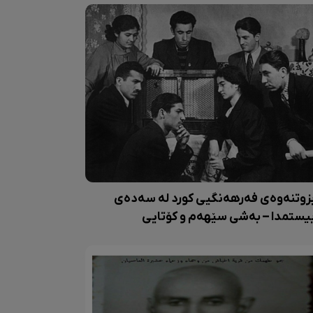
زوتنەوەی فەرهەنگیی کورد لە سەدەی
یستمدا – بەشی سێهەم و کۆتایی