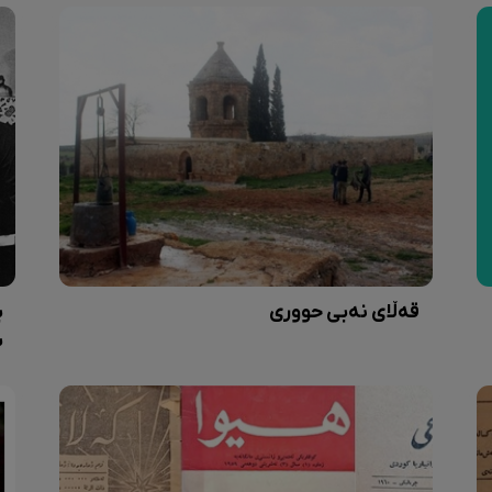
قەڵای نەبی حووری
ب
ب