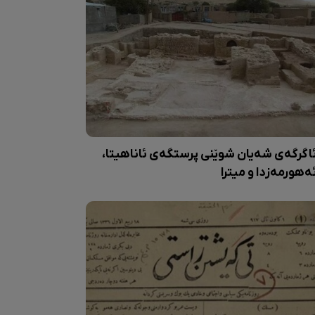
اگرگەی شەیان شوێنی پرستگەی ئاناهیتا،
ەهورمەزدا و میترا