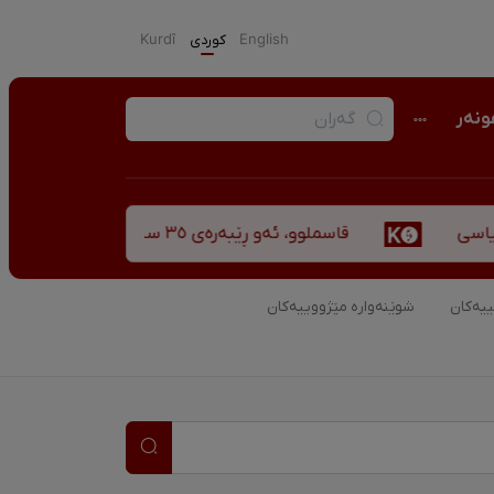
English
كوردی
Kurdî
نەر
قاسملوو، ئەو ڕێبەرەی ٣٥ ساڵ پاش شەهید بوونیشی ڕێبازەکەی هەر زیندووە
ییەکان
شوێنەوارە مێژووییەکان