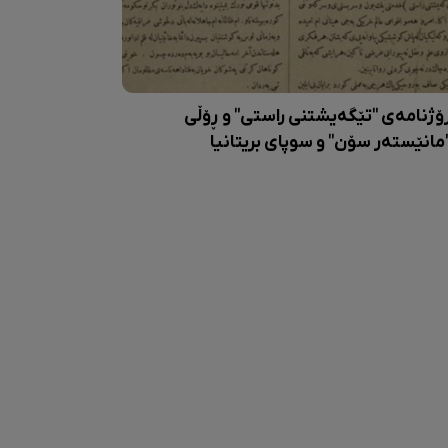
ۆژنامەی "تێگەیشتنی راستی" و ڕۆڵی
مانێستەر سۆن" و سوپای بریتانیا