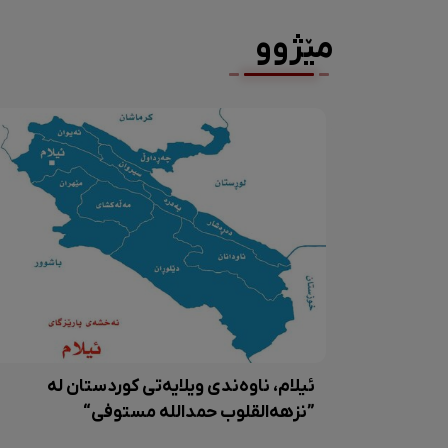
مێژوو
ئیلام، ناوەندی ویلایەتی کوردستان لە
”نزهەالقلوب حمداللە مستوفی“