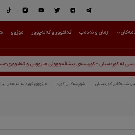
امەکان
زمان و ئەدەب
کەلتوور و کەلەپوور
مێژوو
هو
 - کورستەی پێشڤەچوونی مێژوویی و کەلتووری-سیاسی
یرنشینەکانی کوردستان
شۆڕشەکانی کورد
مێژووی کورد بە قەڵەمی بیان