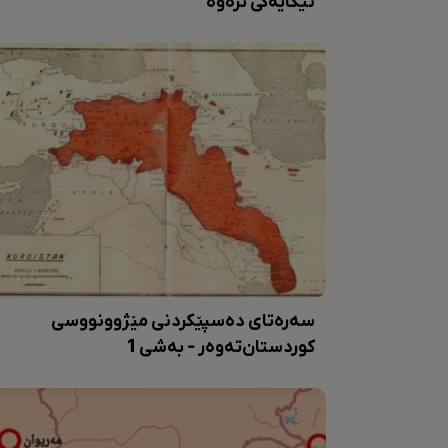
نیگایەکی ترەوە
سەرەتای دەسپێکردنی مێژوونووسی
کوردستان‌تەوەر - بەشی 1