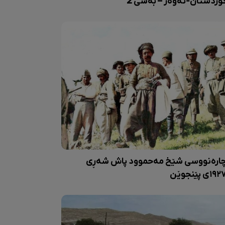
وردستان-تەوەر – بەشی 2
ارەنووسی شێخ مەحموود پاش شەڕی
١٩ی پێنجوێن