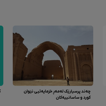
چەند پرسیارێک لەمەڕ خزمایەتیی نێوان
ک
کورد و ساسانییەکان