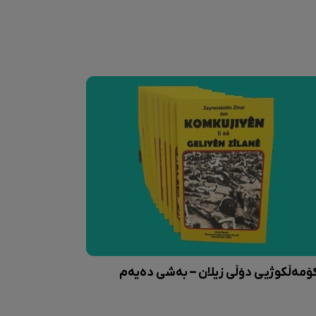
ۆمەڵکوژیی دۆڵی زیلان – بەشی دەیەم