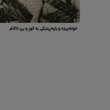
خولەپیزە و راپەڕینێکی بە گوڕ و بێ ئاکام