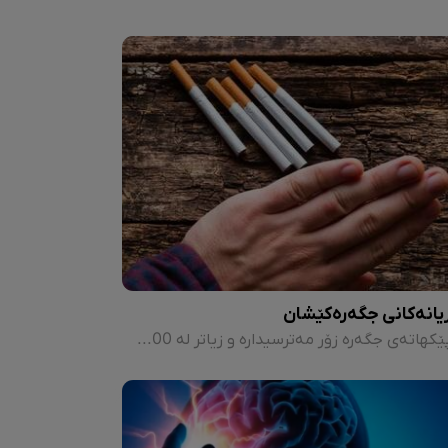
یانەکانی جگەرەکێشان
پێکهاتەی جگەرە زۆر مەترسیدارە و زیاتر لە 600 ماددەی کیمیاییی زیانبەخشی تێدایە کە سەرەکیترینیان بریتییە لە "نیکۆتین، کاربۆن، مۆنۆئۆکساید، تار، سیانە هایدرۆجین، ئامۆنیا و چەندین پێکهاتەی دیکەی تامدار و بۆندار" بۆ ئاڵوودەبوونی کەسی جگەرەکێش، بۆ ئەوەی کاریگەریی لەسەر دروست بکات.