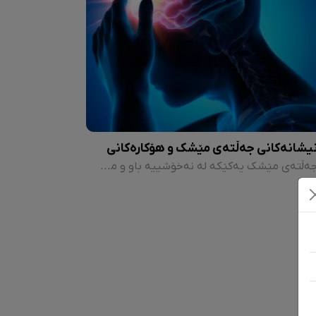
یشانەکانی جەڵتەی مێشک و هۆکارەکانی
جەڵتەی مێشک یەکێکە لە نەخۆشییە باو و مەترسیدارەکانی ئەمڕۆ. سێیەم هۆکاری مردنە لە دوای شێرپەنجە و نەخۆشییەکانی دڵ.