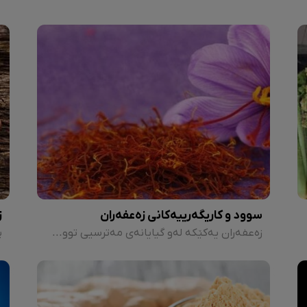
سوود و کاریگەرییەکانی زەعفەران
ز
زەعفەران یەکێکە لەو گیایانەی مەترسیی تووشبوون بە شێرپەنجە بۆ نزمترین ئاست دادەبەزێنێ. زەعفەران بڵاوبوونەوەی خانە شێرپەنجەیییەکان لە جەستەدا ڕادەگرێت.