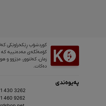
کوردشۆپ ڕێکخراوێکی کەل
کۆمەڵگەی مەدەنییە کە 
زمان، کە
دەکات.
پەیوەندی
1 430 3262
1 460 9262