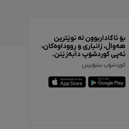
بۆ ئاگاداربوون لە نوێترین
هەواڵ، زانیاری و ڕووداوەکان،
ئەپی کوردشۆپ دابەزێنن.
کوردشۆپ بشۆپێنن