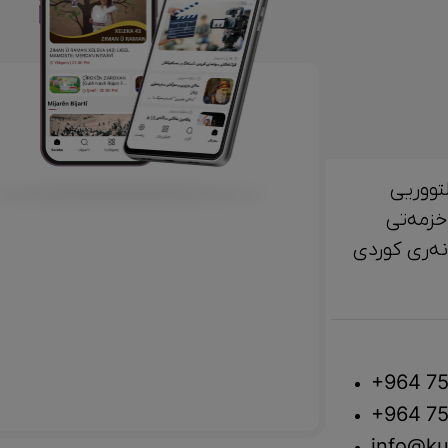
تووریی
خزمەتی
لتوور، مێژوو و ‎هونەری کوردی
+964 75
+964 75