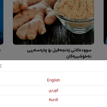
سوودەکانی زەنجەفیل بۆ چارەسەریی
ن
نەخۆشییەکان
سوودە تەندروستییەکانی تری زەنجەفیل کە لێکۆڵینەوەیان لەسەر دەکرێت بریتین لە کاریگەرییەکانی لەسەر نەخۆشییەکانی دڵ، کەلیسیفیکەیشن، شەقیقە، کەمکردنەوەی خەمۆکی و چارەسەرکردنی نەخۆشییەکانی دڵەڕاوکێی پەیوەست بە فشاری دەروونی.
English
كوردی
Kurdî