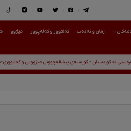
امەکان
زمان و ئەدەب
کەلتوور و کەلەپوور
مێژوو
هو
 کوردستان - کورستەی پێشڤەچوونی مێژوویی و کەلتووری-سیاسی