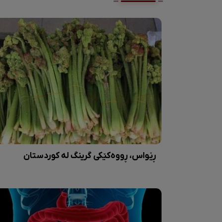
ڕێواس، ڕووەکێکی گرینگ لە کوردستان