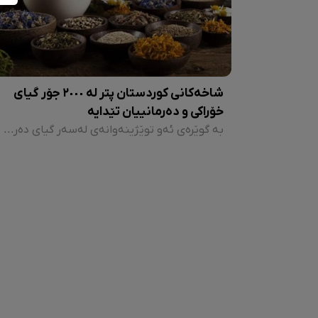
شاخەکانی کوردستان پتر لە ٢٠٠٠ جۆر گیای
خۆراکی و دەرمانییان تێدایە
بە گوێرەی ئەو توێژینەوانەی لەسەر گیای دەرمانی کراوە، دەرکەوتووە لە چیاکانی هەر چوار پارچەی کوردستان زیاتر لە 2000 جۆر گیای دەرمانی لە ناوچە شاخاوییەکانی کوردستان هەیە