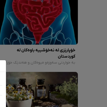
خۆپارێزی لە نەخۆشییە باوەکان لە
کوردستان
بە خواردنی سەوزەو میوەکان و هەندێک خۆراکی تەندروستی وەک "پەتاتەی کوڵاو، برۆکلی، سەوزەوات، سوپی سەوزەوات، شۆفان، خواردنی کەم چەوری، گێزەر، ئەڤۆکادۆ، سینگی مریشک" و چەندین خۆراکی تر ئەتوانین خۆمان و ژینگەکەمان لە تووشبوون بەو نەخۆشییە باوانە بپارێزین، و تاکی تەندروستمان هەبێ لە کوردستان.