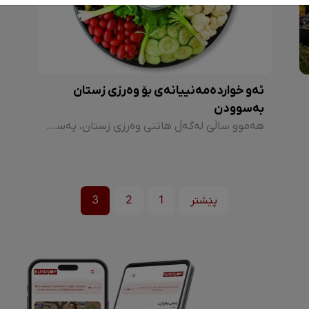
ئەو خواردەمەنییانەی بۆ وەرزی زستان
بەسوودن
هەموو ساڵێ لەگەڵ هاتنی وەرزی زستان، پەسیو و هەڵامەت و ئانفلۆئانزا و چەندین جۆر پەتا و نەخۆشیی دیکە لەناو کۆمەڵگادا بڵاو دەبنەوە و هاووڵاتیان دەبێ بەردەوام بە ڕێگای دوکتۆر و دەرمانخانەکانەوە بن.
پێشتر
1
2
3