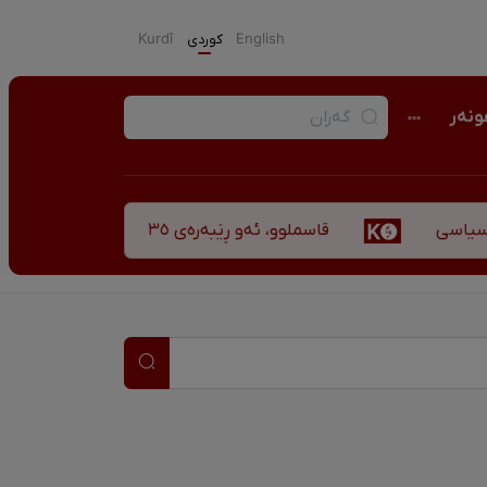
English
كوردی
Kurdî
نەر
قاسملوو، ئەو ڕێبەرەی ٣٥ ساڵ پاش شەهید بوونیشی ڕێبازەکەی هەر زیندووە