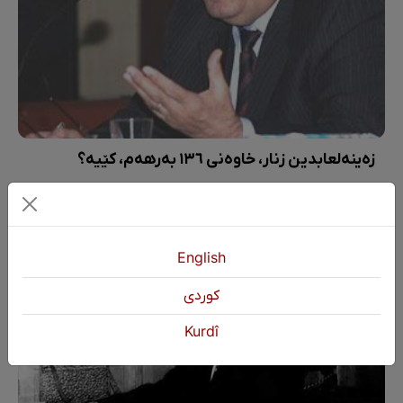
زەینەلعابدین زنار، خاوەنی ١٣٦ بەرهەم، کێیە؟
English
كوردی
Kurdî