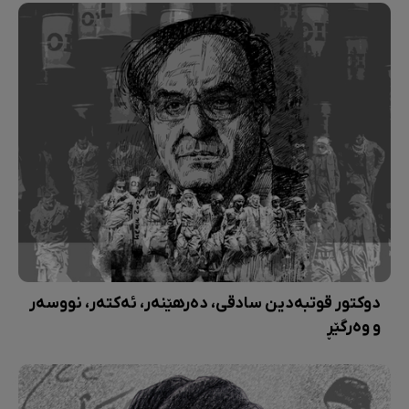
دوکتور قوتبەدین سادقی، دەرهێنەر، ئەکتەر، نووسەر
و وەرگێڕ