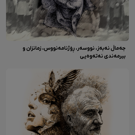
جەماڵ نەبەز، نووسەر، ڕۆژنامەنووس، زمانزان و
بیرمەندی نەتەوەیی