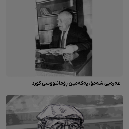
عەرەبی شەمۆ، یەکەمین ڕۆماننووسی کورد