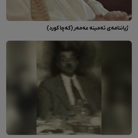
ژیاننامەی ئەمینە عەمەر (کەچا کورد)