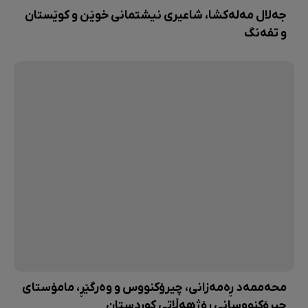
جەلال مەلەکشا، شاعیری نیشتمانی خوێن و کوێستان
و تفەنگ
محەممەد ڕەمەزانی، چیرۆکنووس و وەرگێڕ، مامۆستای
چیرۆکنووسانی رۆژهەڵاتی کوردستان