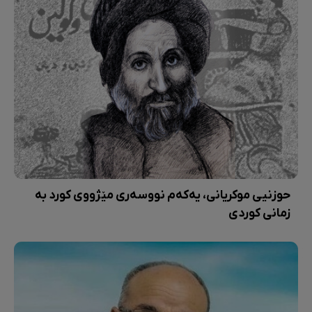
حوزنیی موکریانی، یەکەم نووسەری مێژووی کورد بە
زمانی کوردی