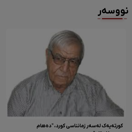
نووسەر
کورتەیەک لەسەر زمانناسی کورد، "دەهام