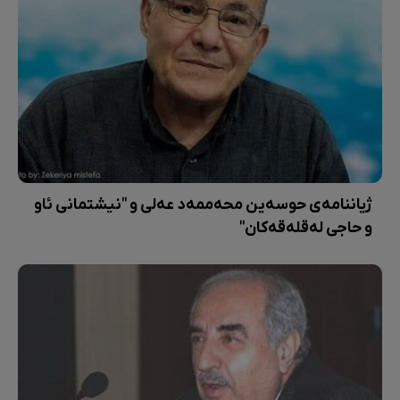
ژیاننامەی حوسەین محەممەد عەلی و "نیشتمانی ئاو
و حاجی لەقلەقەکان"