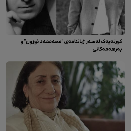
کورتەیەک لەسەر ژیاننامەی "محەممەد ئوزون" و
بەرهەمەکانی