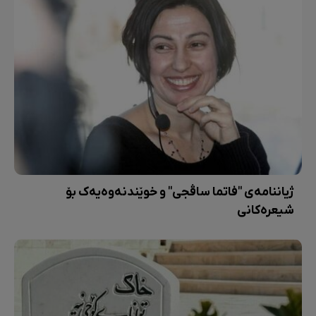
ژیاننامەی "فاتما ساڤجی" و خوێندنەوەیەک بۆ
شیعرەکانی