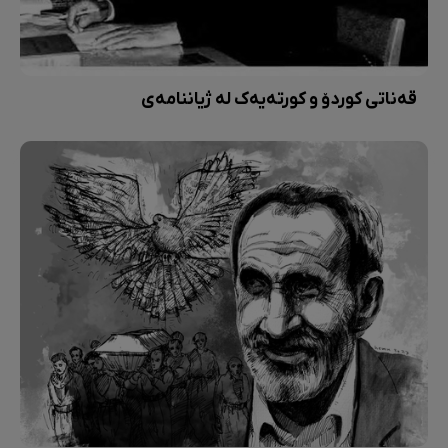
قەناتی کوردۆ و کورتەیەک لە ژیاننامەی