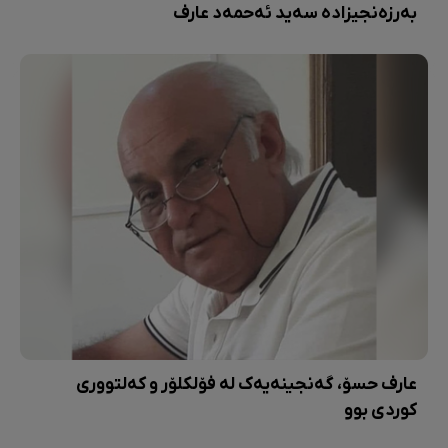
بەرزەنجیزادە سەید ئەحمەد عارف
عارف حسۆ، گەنجینەیەک لە فۆلکلۆر و کەلتووری
کوردی بوو