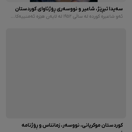
سەیدا تیڕێژ، شاعیر و نووسەری ڕۆژئاوای کوردستان
ئەو شاعیرە کوردە لە ساڵی ١٩٥٢ لە لایەن هێزە ئەمنییەکانی ڕژێمی بەعس لە سووریا دەسبەسەر و دیوانێکی بەناوبانگییشی لەناو بردرا.
کوردستان موکریانی، نووسەر، زمانناس و ڕۆژنامە