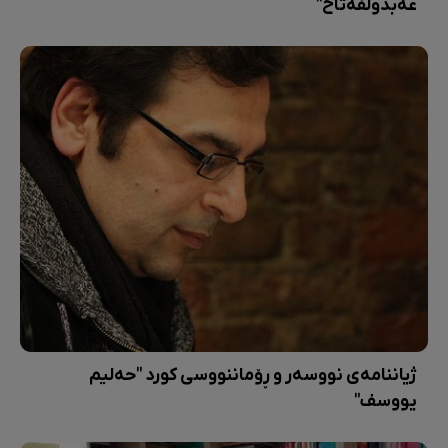
عەبدولفەتاح"
ژیاننامەی نووسەر و ڕۆماننووسی کورد "حەلیم
یووسف"