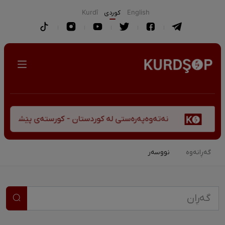
English
كوردی
Kurdî
نەتەوەپەرەستی لە کوردستان - کورستەی پێشڤەچوونی مێژو
گەڕانەوە
نووسەر