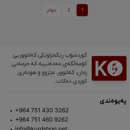
1
2
دواتر
کوردشۆپ ڕێکخراوێکی کەلتووریی
کۆمەڵگەی مەدەنییە کە خزمەتی
زمان، کەلتوور، مێژوو و ‎هونەری
کوردی دەکات.
پەیوەندی
+964 751 430 3262
+964 751 460 9262
info@kurdshop.net