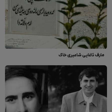
مارف ئاغایی شاعیری خاک