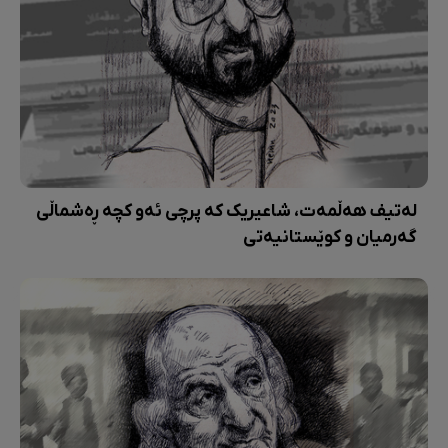
لەتیف هەڵمەت، شاعیریک کە پرچی ئەو کچە ڕەشماڵی
گەرمیان و کوێستانیەتی