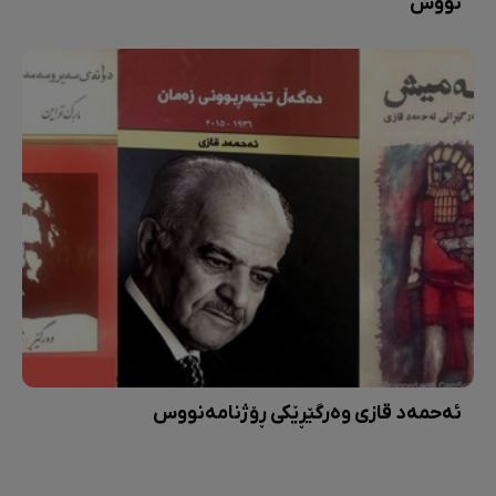
نووس
ئەحمەد قازی وەرگێڕێکی ڕۆژنامەنووس