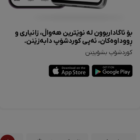
بۆ ئاگاداربوون لە نوێترین هەواڵ، زانیاری و
ڕووداوەکان، ئەپی کوردشۆپ دابەزێنن.
کوردشۆپ بشۆپێنن