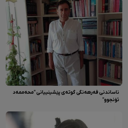
ناساندنی فەرهەنگی گوتەی پێشینییانی "محەممەد
ئۆنجوو"