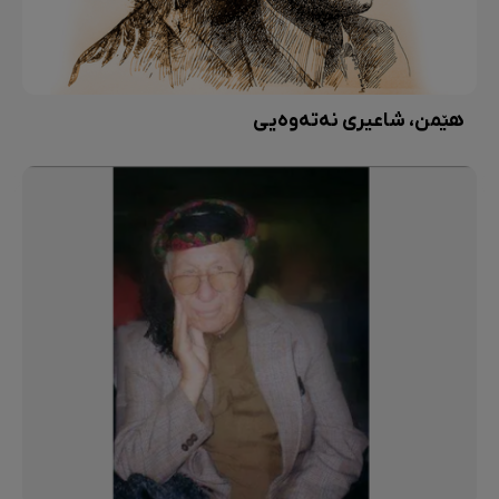
هێمن، شاعیری نەتەوەیی