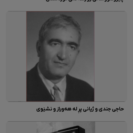
حاجی جندی و ژیانی پڕ لە هەوراز و نشێوی