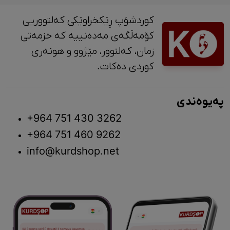
کوردشۆپ ڕێکخراوێکی کەلتووریی
کۆمەڵگەی مەدەنییە کە خزمەتی
زمان، کەلتوور، مێژوو و ‎هونەری
کوردی دەکات.
پەیوەندی
+964 751 430 3262
+964 751 460 9262
info@kurdshop.net