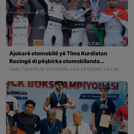
Ajokarê otomobîlê yê Tîma Kurdistan
Racingê di pêşbirka otomobîlanda
serkeftinek giring bidest xist
Isaac Tutumlu bi otomobîla xwe ya taybet a ku nav û alaya Kurdistanê li ser e, di pêşbirka GT World Challengeyê de pileya sêyemîn bi dest xist.