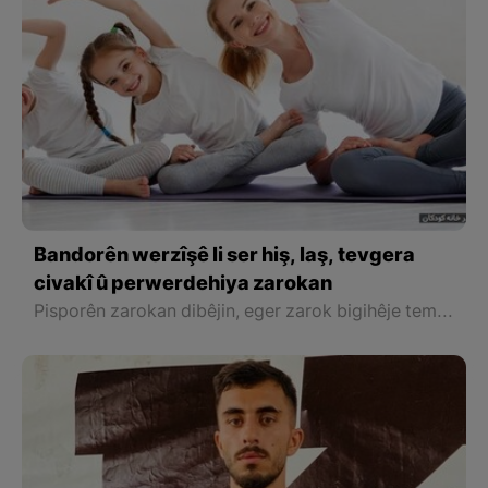
Bandorên werzîşê li ser hiş, laş, tevgera
civakî û perwerdehiya zarokan
Pisporên zarokan dibêjin, eger zarok bigihêje temenê bihîstinê û ne xwediyê şiyanên bedenî yên bihêz be, wek nimûne, nekare bi tenê biçe ser kursîyekê rûnê û qelemê bigire, dê bandoreke mezin li ser temenê çûna wî ya dibistanê hebe.