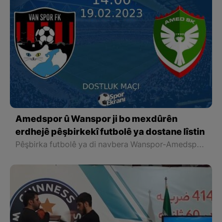
Amedspor û Wanspor ji bo mexdûrên
erdhejê pêşbirkekî futbolê ya dostane lîstin
Pêşbirka futbolê ya di navbera Wanspor-Amedsporê bi armanca piştevaniya ji bo mexdûrên erdhejê ku li Wanê hat lîstin bi serkeftina Amedsporê û bi encama 4-2 bi dawî bû.