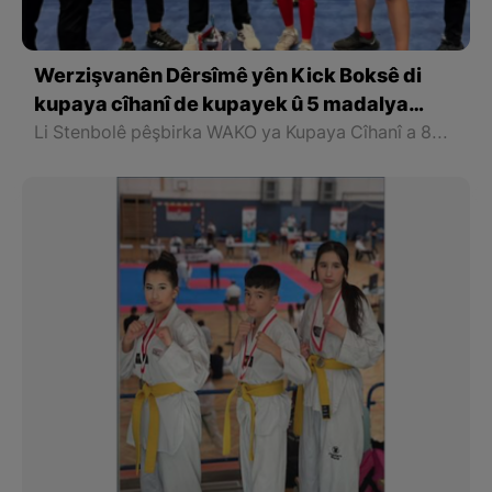
Werzişvanên Dêrsîmê yên Kick Boksê di
kupaya cîhanî de kupayek û 5 madalya
bidest xistin
Li Stenbolê pêşbirka WAKO ya Kupaya Cîhanî a 8emîn de, 5 werzişvanên Dêrsîmê serkeftinekî giring bidest xistin.