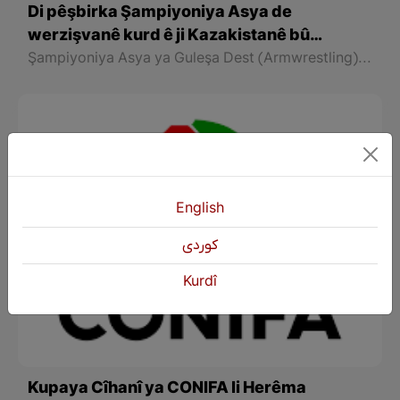
Di pêşbirka Şampiyoniya Asya de
werzişvanê kurd ê ji Kazakistanê bû
şampiyon
Şampiyoniya Asya ya Guleşa Dest (Armwrestling) ji 29ê Nîsanê heta 4ê Gulanê li Dubayî ya paytexta Mîrgehên Yekbûyî yên Erebî ango li Îmaretê hat lidarxistin.
English
كوردی
Kurdî
Kupaya Cîhanî ya CONIFA li Herêma