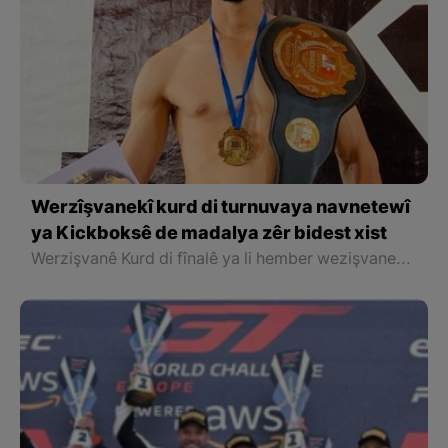
Werzîşvanekî kurd di turnuvaya navnetewî
ya Kickboksê de madalya zêr bidest xist
Werzişvanê Kurd di fînalê ya li hember wezişvanekî mazûvan de serkeftin bidestxist û bilî bidestxistina madalya zêr, wek werizişvanê herî xwedî teknîk ê wê Turnuvayê jî hat destnîşankirin.