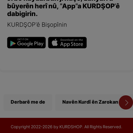
bûyerên herî nû, "App"a KURDŞOP'ê
dabigirin.
KURDŞOP'ê Bişopînin
Derbarê me de
Navên Kurdî ên Zarokan
Copyright
2022-
2026 by KURDSHOP. All Rights Reserved.