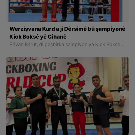
Werzişvana Kurd a ji Dêrsimê bû şampiyonê
Kick Boksê yê Cîhanê
Êrîvan Barut, di pêşbirka şampiyoniya Kick Boksê ya Cîhanê ya li Macarîstanê di navbera rojên 15-18ê Hezîranê birêve çû de, îro piştî hevrikê xwe yê Kazaxistanî piştî têkbir, derkete asta finalê ango qonaxa dawiyê û di fînalê de jî li hember hevrikê xwe yê Polonyayî bi serket û wek şampiyonê Kick Boksê yê Cîhanê bû xwedî kupa (kase)