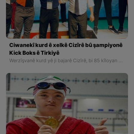
Ciwanekî kurd ê xelkê Cizîrê bû şampiyonê
Kick Boks ê Tirkiyê
Werzîşvanê kurd yê ji bajarê Cizîrê, bi 85 kîloyan tekoşîn kir û tevahiya dijberên xwe bin xist, bû şampiyonê Tirkiyê û mafê beşdarî kirina şampiyonaya Kîck Boks a Cîhanê bidest xist.