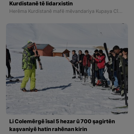
Kurdistanê tê lidarxistin
Herêma Kurdistanê mafê mêvandariya Kupaya Cîhanî ya ji bo Herêman (CONIFA) ya sala 2004ê bi dest xist û Yekîtiya Futbola Kurdistanê jî dibêje, pêşbirk dê li qadên futbolê yên Herêma Kurdistanê bên lîstin.
Li Colemêrgê îsal 5 hezar û 700 şagirtên
kaşvaniyê hatin rahênan kirin