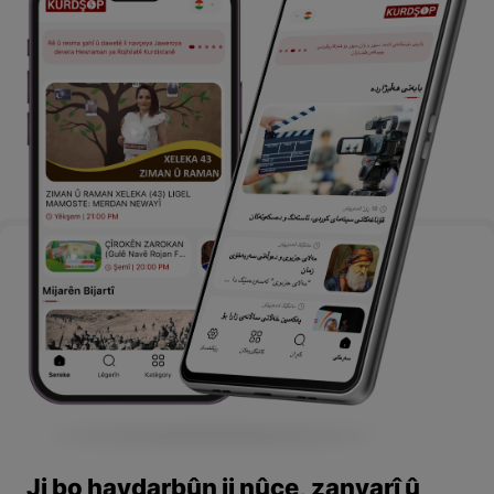
Ji bo haydarbûn ji nûçe, zanyarî û