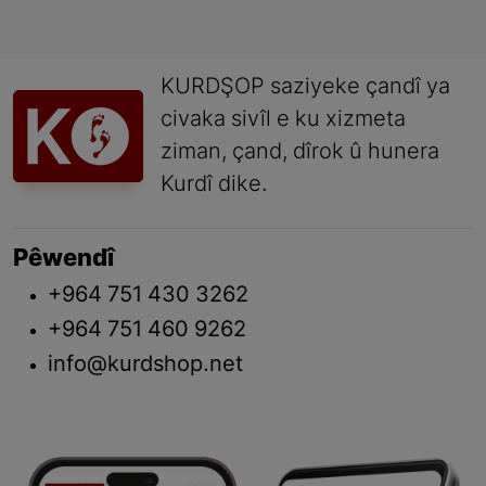
KURDŞOP saziyeke çandî ya
civaka sivîl e ku xizmeta
ziman, çand, dîrok û hunera
Kurdî dike.
Pêwendî
+964 751 430 3262
+964 751 460 9262
info@kurdshop.net