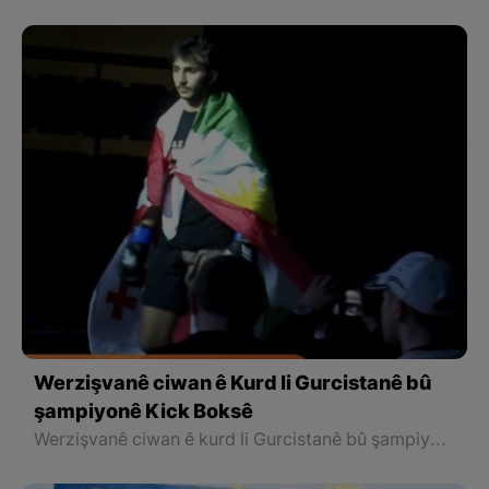
Werzişvanê ciwan ê Kurd li Gurcistanê bû
şampiyonê Kick Boksê
Werzişvanê ciwan ê kurd li Gurcistanê bû şampiyonê Kîck Boksê û bi ala Kurdistan derket ser rîngê û bû şampiyon