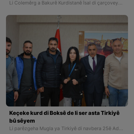
Li Colemêrg a Bakurê Kurdistanê îsal di çarçoveya projeya ‘’Pêşeroja bi tendurist, bi werzişê pêkan e’’ de 5 hezar û 700 şagirtan re perwerde û rahênana kaşûn an jî kaşvaniyê hate dayîn.
Keçeke kurd di Boksê de li ser asta Tirkiyê
bû sêyem
Li parêzgeha Mugla ya Tirkiyê di navbera 25ê Adarê û 01ê Nîsana 2023yan de di Şampiyontiya Boksê ya Takekesî ya keç û xortên Ciwan de, werzîşvana Êlihî (Batman) Zîlan Kizmaz li Tirkiyê di beşa jinan de bû sêyemîn.