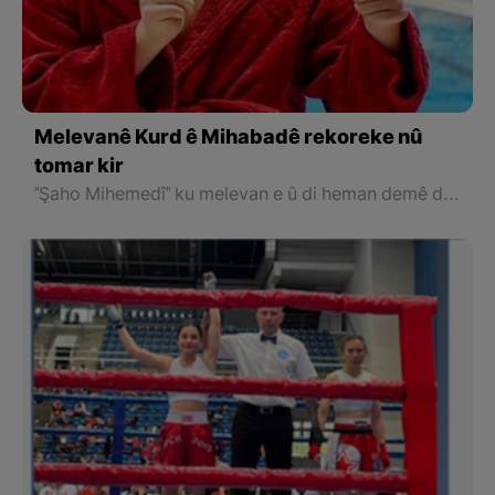
Melevanê Kurd ê Mihabadê rekoreke nû
tomar kir
"Şaho Mihemedî" ku melevan e û di heman demê de "Sendroma Dawn" heye û ji Mihabadê ye di lîstikên paralympic a Berlinê de bo sala 2023 li Almanya di nava tîma nîştimanî ya Îranê de beşdar bû, bi moral û hêzeke bê mînak, dest bi hevrikiyan kir, û gereke temam li beriya hevrikên xwe bû.