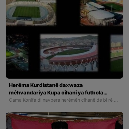
Herêma Kurdistanê daxwaza
mêhvandariya Kupa cîhanî ya futbola
herêman dike
Cama Konîfa di navbera herêmên cîhanê de bi rê ve diçe. Piraniya pêşbirkiyên cama Konîfa bi beşdariya 16 hilbijardeyan birêve çûne, û carina jî hejmareke zêdetir ji hilbijardeya herêman beşdar dibin. Hilbijardeya Kurdistanê di sala 2012`an de bûye pehlewanê cama herêmên cîhanê.