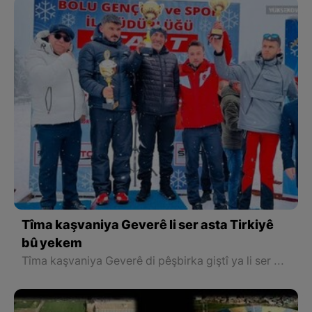
Tîma kaşvaniya Geverê li ser asta Tirkiyê
bû yekem
Tîma kaşvaniya Geverê di pêşbirka giştî ya li ser asta Tirkiyê hat birêvebirin de 33 madalî bidest xistin û wek tîm bûn şampiyon û yekemê Tirkiyê