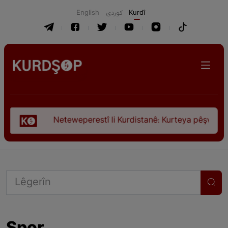
English
كوردی
Kurdî
perestî li Kurdistanê: Kurteya pêşveçûna dirokî û civakî-siya