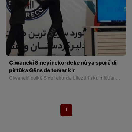
Ciwanekî Sineyî rekordeke nû ya sporê di
pirtûka Gêns de tomar kir
Ciwanekî xelkê Sine rekorda bileztirîn kulmlêdanê di pirtûka Gêns de şikand û rekordeke nû bi navê xwe tomar kir.
1