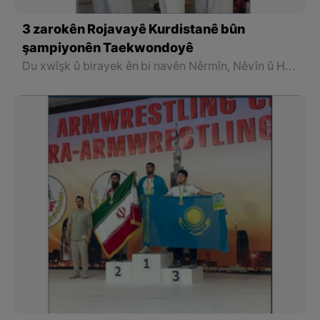
3 zarokên Rojavayê Kurdistanê bûn
şampiyonên Taekwondoyê
Du xwîşk û birayek ên bi navên Nêrmîn, Nêvîn û Heval, di vê salê de heta niha cara duyemîne ku di qehremantiya Teykwandoyê de, li Austria pileya yekemîn bidest dixin û medalyayên zêr werdigrin.