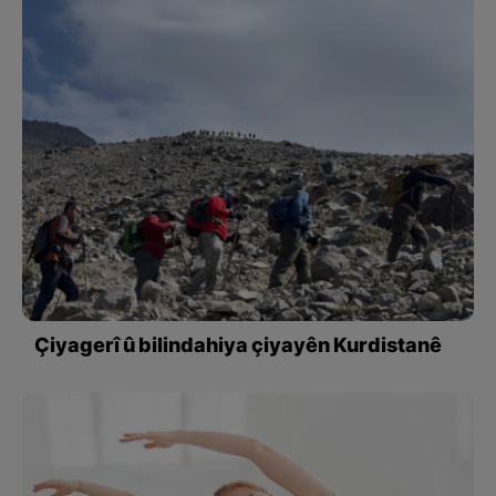
Çiyagerî û bilindahiya çiyayên Kurdistanê