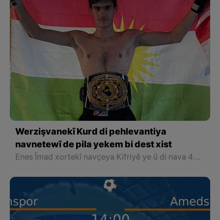
Werzişvanekî Kurd di pehlevantiya
navnetewî de pila yekem bi dest xist
Enes Îmad xortekî navçeya Kifriyê ye û di nava 40 werzîşvanan de pila yekem bi dest aniye.