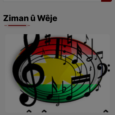
Ziman û Wêje