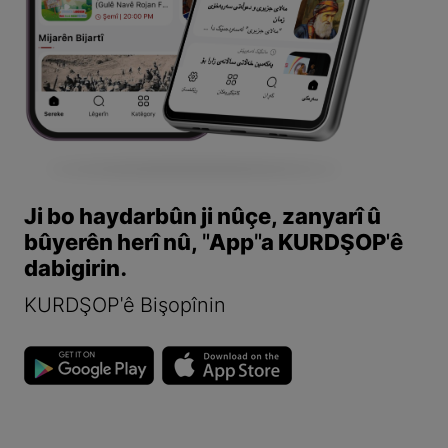
Ji bo haydarbûn ji nûçe, zanyarî û
bûyerên herî nû, "App"a KURDŞOP'ê
dabigirin.
KURDŞOP'ê Bişopînin