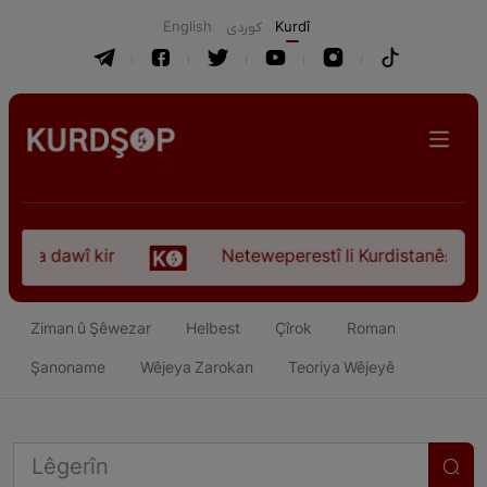
English
كوردی
Kurdî
oça dawî kir
Neteweperestî li Kurdistanê: Kurtey
Ziman û Şêwezar
Helbest
Çîrok
Roman
Şanoname
Wêjeya Zarokan
Teoriya Wêjeyê