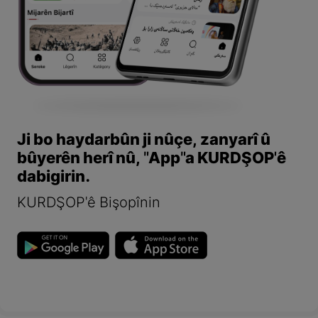
Ji bo haydarbûn ji nûçe, zanyarî û
bûyerên herî nû, "App"a KURDŞOP'ê
dabigirin.
KURDŞOP'ê Bişopînin