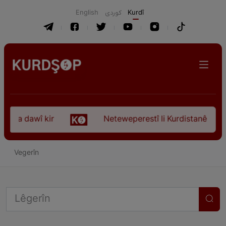
English
كوردی
Kurdî
koça dawî kir
Neteweperestî li Kurdistanê: Kurte
Vegerîn