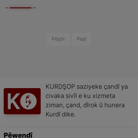
Pêştir
Paşî
KURDŞOP saziyeke çandî ya
civaka sivîl e ku xizmeta
ziman, çand, dîrok û hunera
Kurdî dike.
Pêwendî