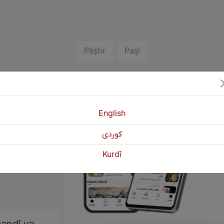
Pêştir
Paşî
English
كوردی
Kurdî