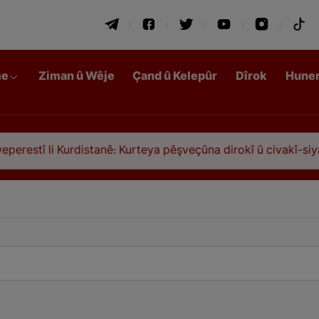
me
Ziman û Wêje
Çand û Kelepûr
Dîrok
Hune
restî li Kurdistanê: Kurteya pêşveçûna dirokî û civakî-siyasî