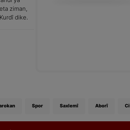
andî ya
meta ziman,
Kurdî dike.
Zarokan
Spor
Saxlemî
Aborî
C