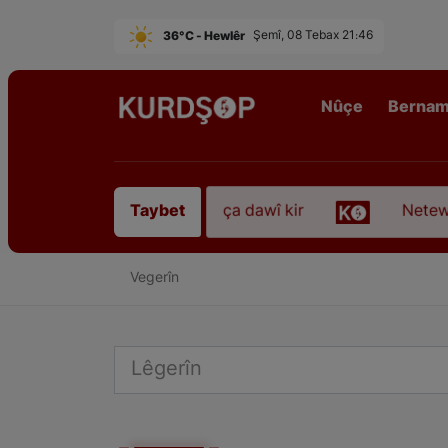
36°C - Hewlêr
Şemî, 08 Tebax 21:46
Nûçe
Berna
hezkirî “Qadirê Sofyanî” koça dawî kir
Netewepe
Taybet
Vegerîn