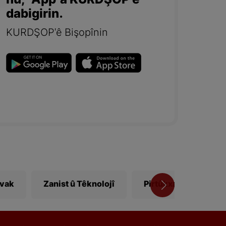
nû, "App"a KURDŞOP'ê
dabigirin.
KURDŞOP'ê Bişopînin
ivak
Zanist û Têknolojî
Pirtûkxane
Vî