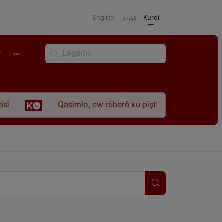
English
كوردی
Kurdî
r
Qasimlo, ew rêberê ku piştî 35 sal ji şehîdbûna 