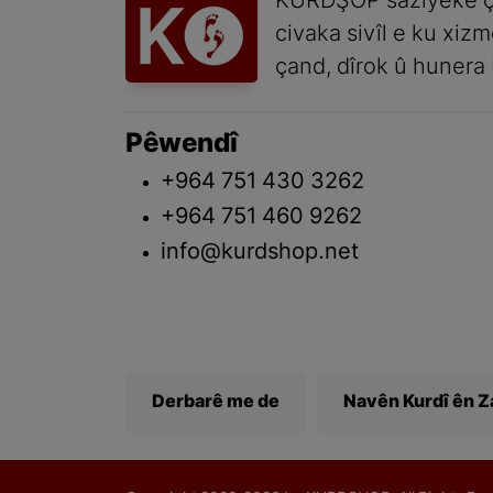
KURDŞOP saziyeke ç
civaka sivîl e ku xiz
çand, dîrok û hunera 
Pêwendî
+964 751 430 3262
+964 751 460 9262
info@kurdshop.net
Derbarê me de
Navên Kurdî ên 