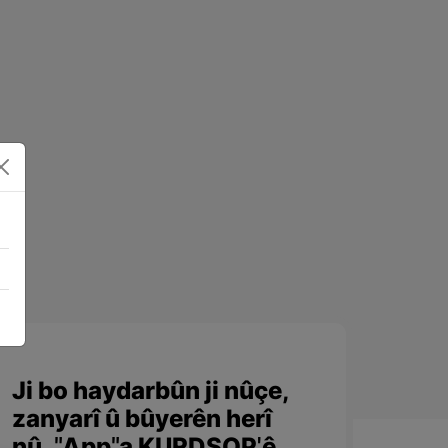
Ji bo haydarbûn ji nûçe,
zanyarî û bûyerên herî