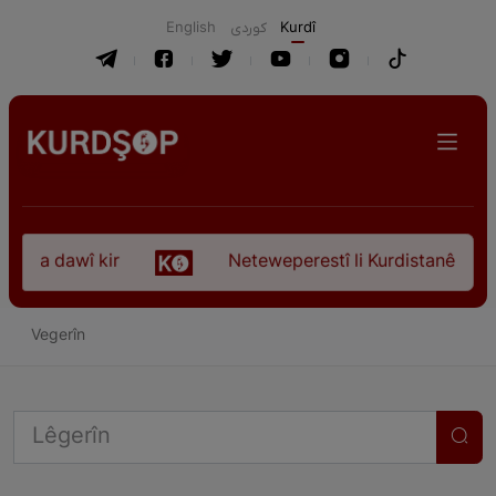
English
كوردی
Kurdî
koça dawî kir
Neteweperestî li Kurdistanê: Kurte
Vegerîn