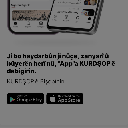
Ji bo haydarbûn ji nûçe, zanyarî û
bûyerên herî nû, "App"a KURDŞOP'ê
dabigirin.
KURDŞOP'ê Bişopînin