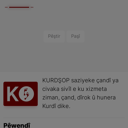
Pêştir
Paşî
KURDŞOP saziyeke çandî ya
civaka sivîl e ku xizmeta
ziman, çand, dîrok û hunera
Kurdî dike.
Pêwendî