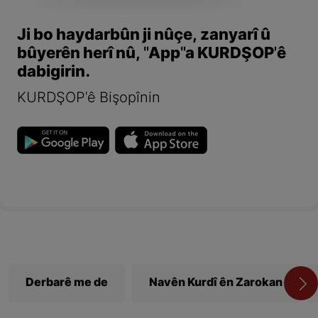
Ji bo haydarbûn ji nûçe, zanyarî û
bûyerên herî nû, "App"a KURDŞOP'ê
dabigirin.
KURDŞOP'ê Bişopînin
Derbarê me de
Navên Kurdî ên Zarokan