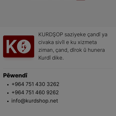
KURDŞOP saziyeke çandî ya
civaka sivîl e ku xizmeta
ziman, çand, dîrok û hunera
Kurdî dike.
Pêwendî
+964 751 430 3262
+964 751 460 9262
info@kurdshop.net