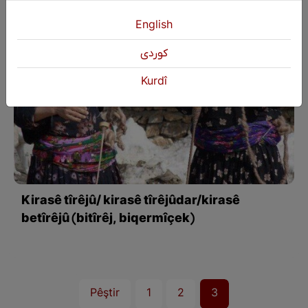
English
كوردی
Kurdî
Kirasê tîrêjû/ kirasê tîrêjûdar/kirasê
betîrêjû (bitîrêj, biqermîçek)
Pêştir
1
2
3