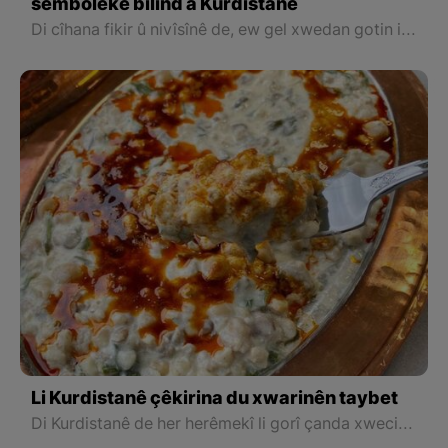
semboleke bilind a Kurdistanê
Di cîhana fikir û nivîsînê de, ew gel xwedan gotin in ku dîrok û pêşîneya wan a fikirî û nivîsînê vedigere serdemên kevin, ji ber ku bi rêka wê dîrok û pêşînê re, mirov dikare hem curê mirovan nas bike û hem jî hemû cure peywendiyên civakî û siyasî û aborî û mirovî yên serdemên cuda, şirove bike
Li Kurdistanê çêkirina du xwarinên taybet
Di Kurdistanê de her herêmekî li gorî çanda xwecihî taybetmendiyên wê hene, çawa devok diguhure bêguman xwarin û hinek tiştên din jî diguhure. Hinek xwarinên bi navê xwe çi qas taybetmendiyê digire, bi tama xwe jî gelek diguhure