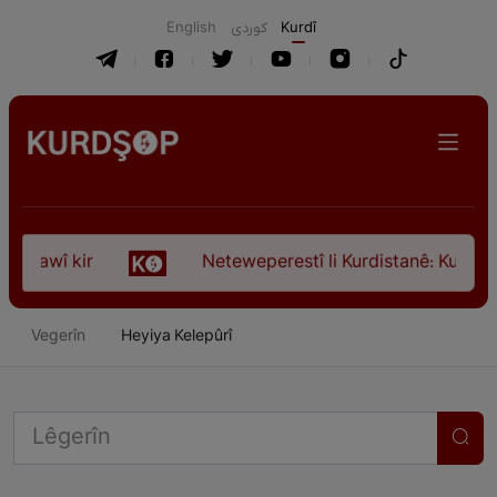
English
كوردی
Kurdî
wî kir
Neteweperestî li Kurdistanê: Kurteya pêşv
Vegerîn
Heyiya Kelepûrî