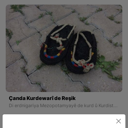
Çanda Kurdewarî de Reşik
Di erdnigariya Mezopotamyayê de kurd û Kurdistan çar demsalan di her warî de li gor pêwîstiyên wê demsalê debara xwe pêk tînin