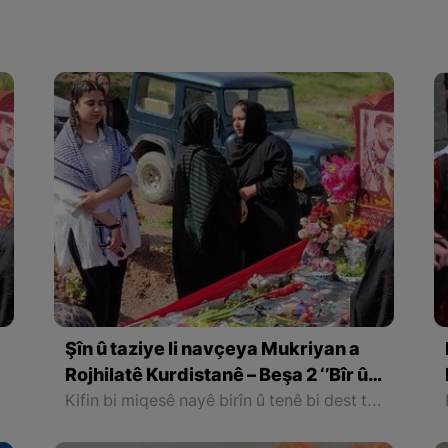
Şîn û taziye li navçeya Mukriyan a
Rojhilatê Kurdistanê – Beşa 2 ‘’Bîr û
Bawerî’’
ab û nerîta civakê
Kifin bi miqesê nayê birîn û tenê bi dest tê ji hev qetandin, ew kifnê ku ji ber miriyan ve zêde dimîne divê bê jinavbirin ji ber ku bo niviştiyên reş tê bikaranîn û gunehên mirî zêde dike û barê wî giran dike.