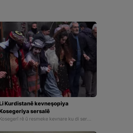
Li Kurdistanê kevneşopiya
Kosegeriya sersalê
Kosegerî rê û resmeke kevnare ku di serdemên kevnar yên Kurdan de heta roja me ya îro jî li hindek cîh û herêmên Kurdistanê hîn jî berdewame