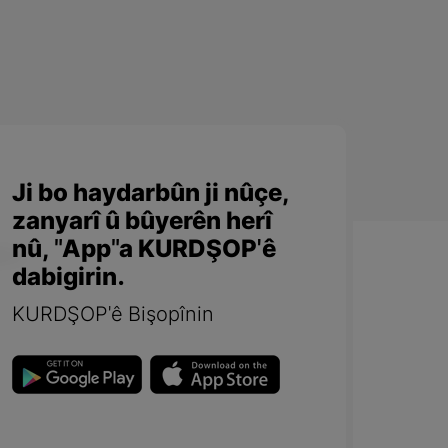
Ji bo haydarbûn ji nûçe,
zanyarî û bûyerên herî
nû, "App"a KURDŞOP'ê
dabigirin.
KURDŞOP'ê Bişopînin