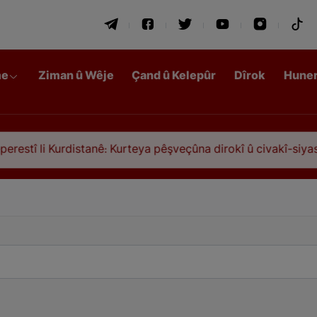
me
Ziman û Wêje
Çand û Kelepûr
Dîrok
Hune
i Kurdistanê: Kurteya pêşveçûna dirokî û civakî-siyasî