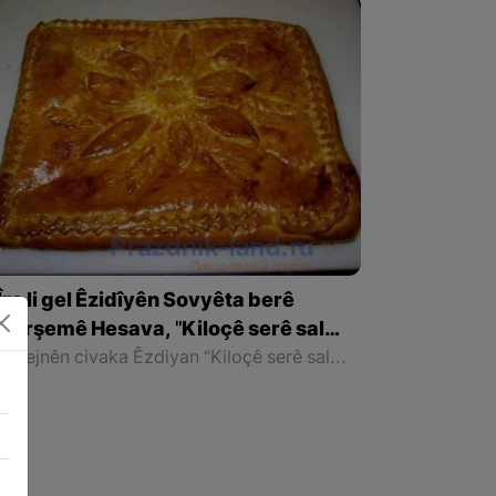
Îro li gel Êzidîyên Sovyêta berê
Çarşemê Hesava, "Kiloçê serê salê
ye" !
Ji cejnên civaka Êzdiyan ‘’Kiloçê serê salê“ rêûresmeke qedîm û kevnare û di nav êzdîyen Serhedê ji berê-berê da hatiye pîrozkirin, bo vê jî heta niha bi tenê di nava Êzidiyên Sovyêta berê da maye