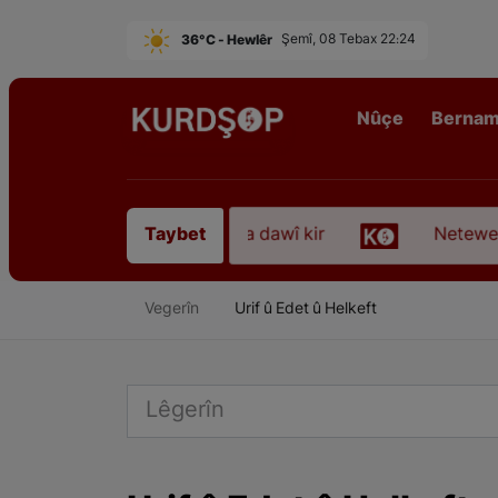
36°C - Hewlêr
Şemî, 08 Tebax 22:24
Nûçe
Berna
 “Qadirê Sofyanî” koça dawî kir
Neteweperestî l
Taybet
Vegerîn
Urif û Edet û Helkeft