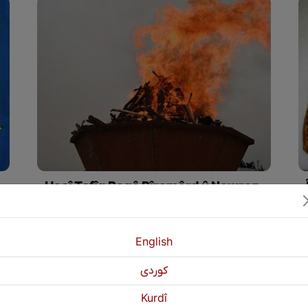
Hacî Tofîq Begê Pîremêrd û Newroz
û nasnameya netewî
rdemên cuda, şirove bike
Em dizanin ku Pîremêrd wek nivîskar û rewşenbîrekî mezin li nav kurdan de dihat nasîn. Rojnameyên Jîn, Jiyan û gelek belavokên din ji yadigarên bi nirx yên Pîremêrd in
English
كوردی
Kurdî