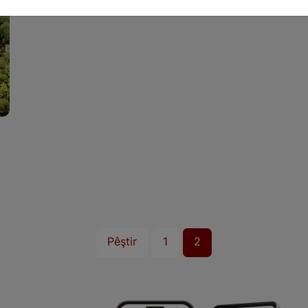
a
Pêştir
1
2