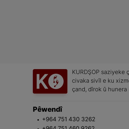
KURDŞOP saziyeke ç
civaka sivîl e ku xiz
çand, dîrok û hunera 
Pêwendî
+964 751 430 3262