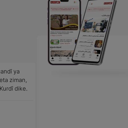
andî ya
meta ziman,
Kurdî dike.