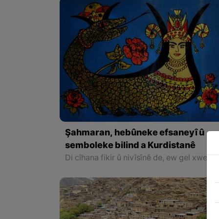
Şahmaran, hebûneke efsaneyî û
semboleke bilind a Kurdistanê
Di cîhana fikir û nivîsînê de, ew gel xwedan gotin in ku dîrok û pêşîneya wan a fikirî û nivîsînê vedigere serdemên kevin, ji ber ku bi rêka wê dîrok û pêşînê re, mirov dikare hem curê mirovan nas bike û hem jî hemû cure peywendiyên civakî û siyasî û aborî û mirovî yên se