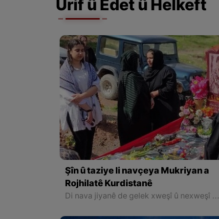
Urif û Edet û Helkeft
Şîn û taziye li navçeya Mukriyan a
Rojhilatê Kurdistanê
Di nava jiyanê de gelek xweşî û nexweşî bi ser mirovan de tên, karvedana mirov li hember wan bûyerên xwezayî û çêkirî, dibe bingeha reftar û helwêst û dilxweşî û aciziya wî û dubarekirina wan karvedanan dibe d