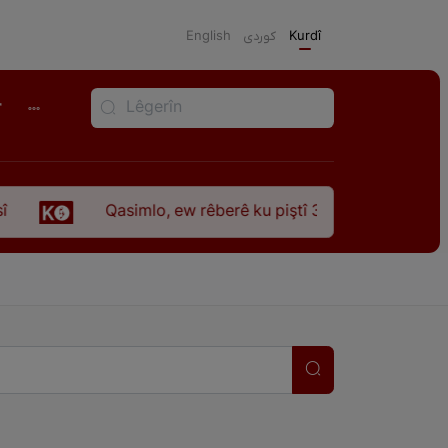
English
كوردی
Kurdî
r
Qasimlo, ew rêberê ku piştî 35 sal ji şehîdbûna wî hê jî