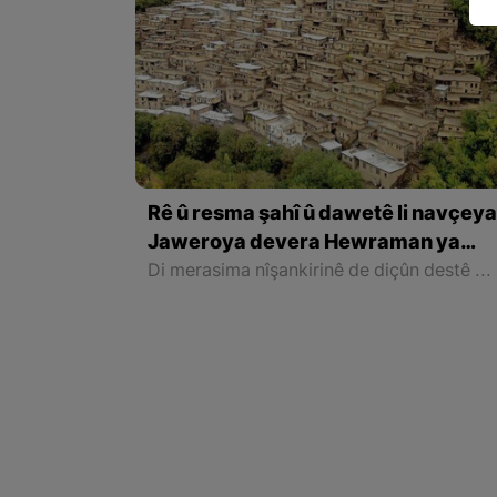
Rê û resma şahî û dawetê li navçey
Jaweroya devera Hewraman ya
Rojhilatê Kurdistanê
Di merasima nîşankirinê de diçûn destê keçkê maç dikirin û bo dema hefteyek yan du hefteyan gustîlekî dixistin tiliya wê. Paşê diçûn marê dibirrîn û piştî marebirrînê, şêranî dixwarin. Digotin, eger şêranî hişk be, ji ber ku erzan e, hinek dirav jî ligel şêranî daynin