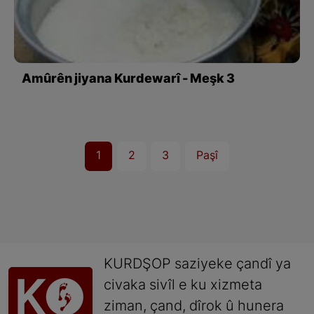
Amûrên jiyana Kurdewarî - Meşk 3
1
2
3
Paşî
KURDŞOP saziyeke çandî ya
civaka sivîl e ku xizmeta
ziman, çand, dîrok û hunera