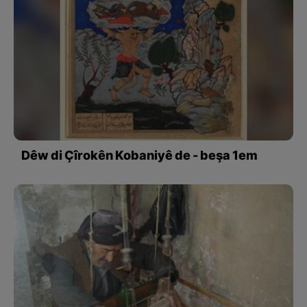
Dêw di Çîrokên Kobaniyê de - beşa 1em