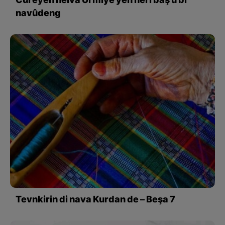
Cureyên helva Urmiyê yên herî baş û bi
navûdeng
Tevnkirin di nava Kurdan de – Beşa 7