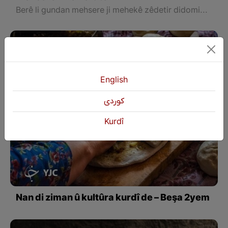
Berê li gundan mehsere ji mehekê zêdetir didomiya û di wê navê de malbat bi temamî li nav rez û rêzikan dijiyan.
English
كوردی
Kurdî
Nan di ziman û kultûra kurdî de – Beşa 2yem