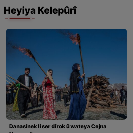
Heyiya Kelepûrî
Danasînek li ser dîrok û wateya Cejna