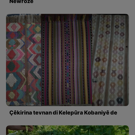
Newrozê
Çêkirina tevnan di Kelepûra Kobaniyê de