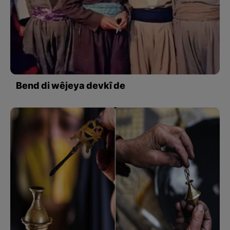
Bend di wêjeya devkî de