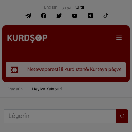
English
كوردی
Kurdî
 li Kurdistanê: Kurteya pêşveçûna dirokî û civakî-siyasî
Vegerîn
Heyiya Kelepûrî