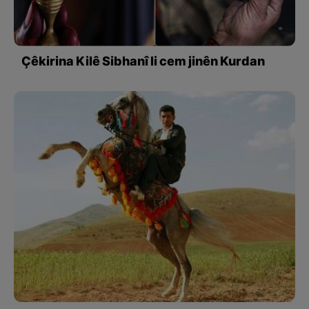
Çêkirina Kilê Sibhanî li cem jinên Kurdan