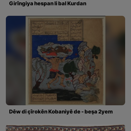
Girîngiya hespan li bal Kurdan
Dêw di çîrokên Kobaniyê de - beşa 2yem