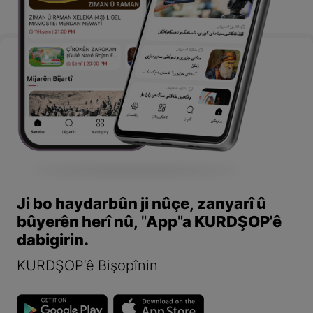
Ji bo haydarbûn ji nûçe, zanyarî û
bûyerên herî nû, "App"a KURDŞOP'ê
dabigirin.
KURDŞOP'ê Bişopînin