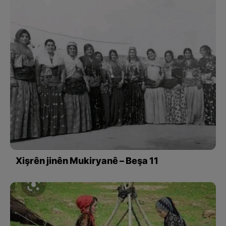
Xişrên jinên Mukiryanê – Beşa 11