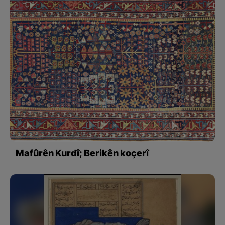
Mafûrên Kurdî; Berikên koçerî